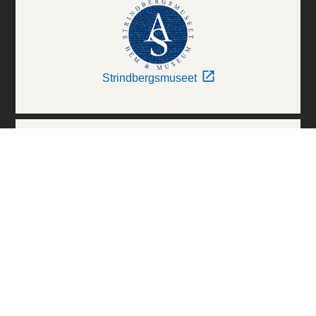
Strindbergsmuseet
Thielska Galleriet