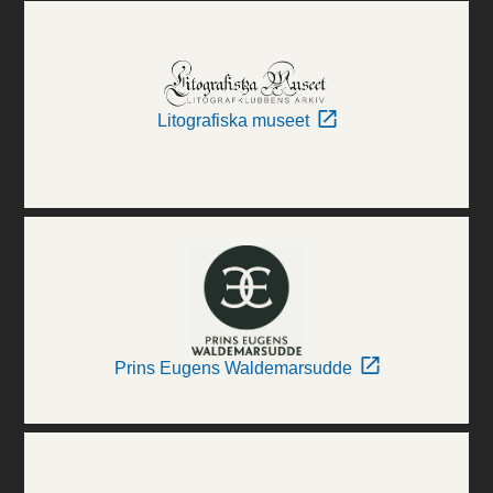
Litografiska museet
Prins Eugens Waldemarsudde