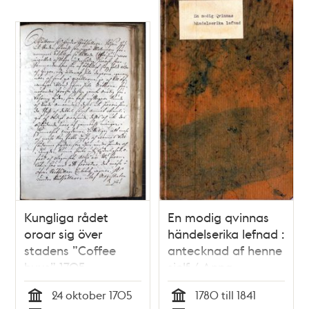
Kungliga rådet
En modig qvinnas
oroar sig över
händelserika lefnad :
stadens ”Coffee
antecknad af henne
huus” 1705
sjelf / Anna
Carlström
24 oktober 1705
1780 till 1841