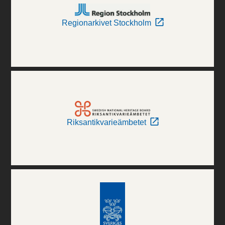
Regionarkivet Stockholm
Riksantikvarieämbetet