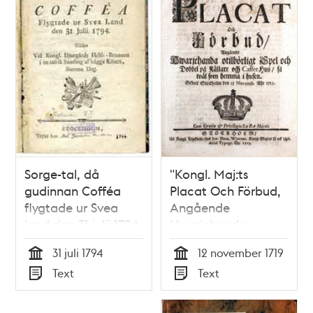
Sorge-tal, då
"Kongl. Maj:ts
gudinnan Cofféa
Placat Och Förbud,
flygtade ur Svea
Angående
land den 31 julii 1794.
Hwarjehanda
Hållet vid kongl.
otilbörligt Spel och
31 juli 1794
12 november 1719
Djurgårds helso-
Dobbel på Källare
Tid
Tid
Text
Text
brunnen i en talrik
och Caffee Hus, så
Typ
Typ
samling af bägge
wäl som hemma i
könen, samma dag.
husen" 1719