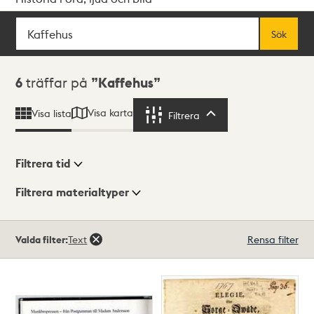
Sök
Fritextsök
Sök
Sökresultat
6
träffar på
Kaffehus
Visa karta
Visa lista
Filtrera
Filtrera
Filtrera tid
Filtrera materialtyper
Visningsläge
Totalt
Valda filter:
Text
Rensa filter
6
träffar
Lista
Karta