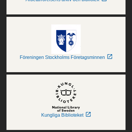
Föreningen Stockholms Företagsminnen
Kungliga Biblioteket