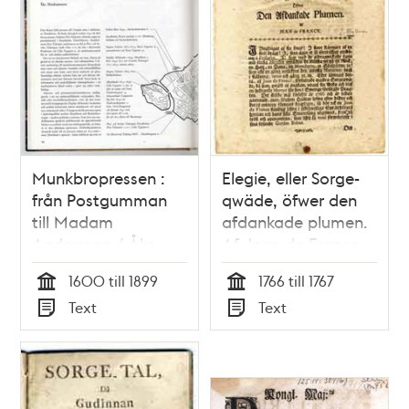
Munkbropressen :
Elegie, eller Sorge-
från Postgumman
qwäde, öfwer den
till Madam
afdankade plumen.
Andersson / Åke
Af Jean de France.
Abrahamsson
1600 till 1899
1766 till 1767
Tid
Tid
Text
Text
Typ
Typ