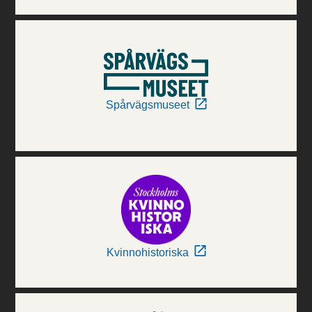
Spårvägsmuseet
Kvinnohistoriska