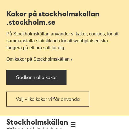
Kakor på stockholmskallan
.stockholm.se
På Stockholmskällan använder vi kakor, cookies, för att
sammanställa statistik och för att webbplatsen ska
fungera på ett bra sätt för dig.
Om kakor på Stockholmskällan
Godkänn alla kakor
Välj vilka kakor vi får använda
Till
Till
Stockholmskällan
navigationen
huvudinnehållet
Historia i ord, ljud och bild