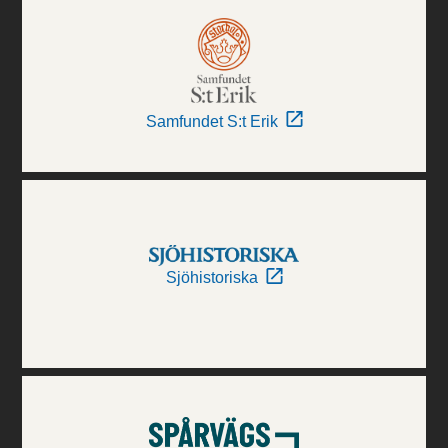
Samfundet S:t Erik
Sjöhistoriska