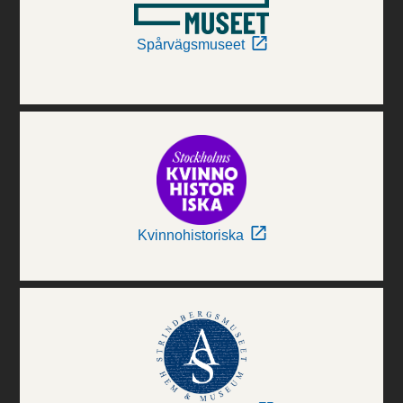
Spårvägsmuseet
Kvinnohistoriska