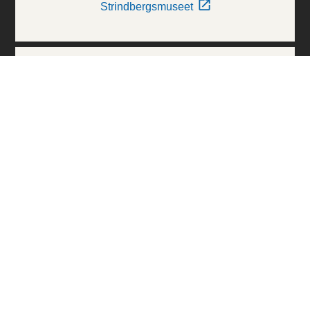
Strindbergsmuseet
Thielska Galleriet
Världskulturmuseerna