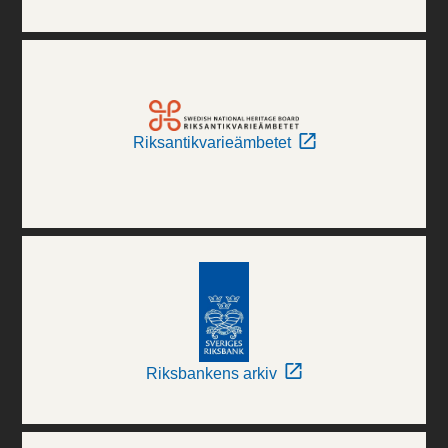
Riksantikvarieämbetet
Riksbankens arkiv