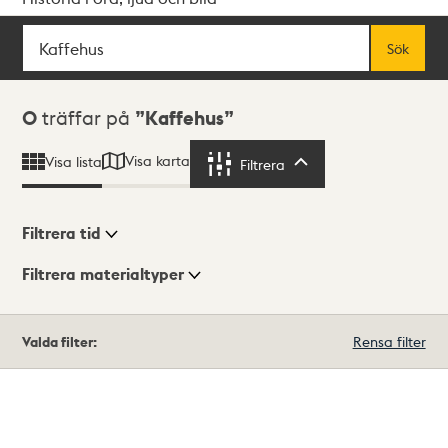
Sök
Fritextsök
Sök
Sökresultat
0
träffar på
Kaffehus
Visa karta
Visa lista
Filtrera
Filtrera
Filtrera tid
Filtrera materialtyper
Visningsläge
Totalt
Valda filter:
Rensa filter
0
träffar
Lista
Karta