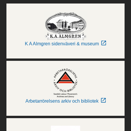
K A Almgren sidenväveri & museum
Arbetarrörelsens arkiv och bibliotek