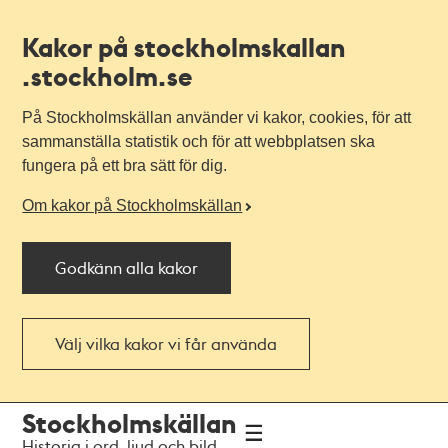
Kakor på stockholmskallan
.stockholm.se
På Stockholmskällan använder vi kakor, cookies, för att
sammanställa statistik och för att webbplatsen ska
fungera på ett bra sätt för dig.
Om kakor på Stockholmskällan
Godkänn alla kakor
Välj vilka kakor vi får använda
Till
Till
Stockholmskällan
navigationen
huvudinnehållet
Historia i ord, ljud och bild