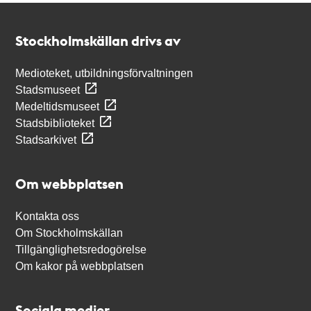
Kontakt
Stockholmskällan
Stockholmskällan drivs av
Medioteket, utbildningsförvaltningen
Stadsmuseet
Medeltidsmuseet
Stadsbiblioteket
Stadsarkivet
Om webbplatsen
Kontakta oss
Om Stockholmskällan
Tillgänglighetsredogörelse
Om kakor på webbplatsen
Sociala medier