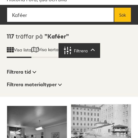
Sök
Fritextsök
Sök
Sökresultat
117
träffar på
Kaféer
Visa karta
Visa lista
Filtrera
Filtrera
Filtrera tid
Filtrera materialtyper
Visningsläge
Totalt
117
träffar
Lista
Karta