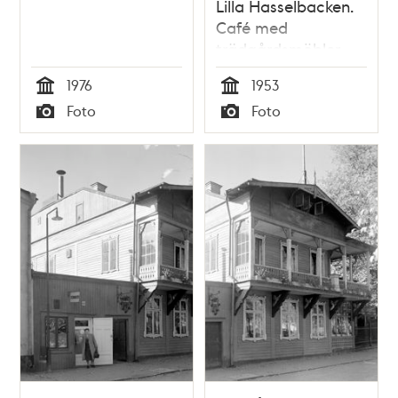
Lilla Hasselbacken.
Café med
trädgårdsmöbler
och portal mot
1976
1953
gatan
Tid
Tid
Foto
Foto
Typ
Typ