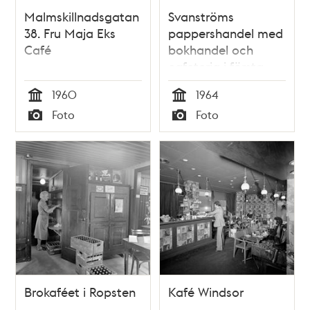
Malmskillnadsgatan
Svanströms
38. Fru Maja Eks
pappershandel med
Café
bokhandel och
cafeteria i första
höghuset
1960
1964
Tid
Tid
Foto
Foto
Typ
Typ
Brokaféet i Ropsten
Kafé Windsor