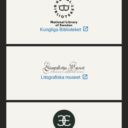
Kungliga Biblioteket
Litografiska museet