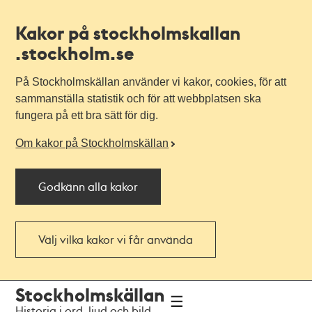
Kakor på stockholmskallan
.stockholm.se
På Stockholmskällan använder vi kakor, cookies, för att
sammanställa statistik och för att webbplatsen ska
fungera på ett bra sätt för dig.
Om kakor på Stockholmskällan
Godkänn alla kakor
Välj vilka kakor vi får använda
Till
Till
Stockholmskällan
navigationen
huvudinnehållet
Historia i ord, ljud och bild