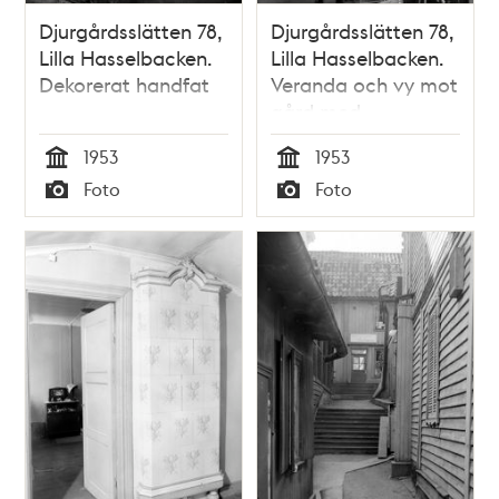
Djurgårdsslätten 78,
Djurgårdsslätten 78,
Lilla Hasselbacken.
Lilla Hasselbacken.
Dekorerat handfat
Veranda och vy mot
gård med
trädgårdsmöbler
1953
1953
Tid
Tid
Foto
Foto
Typ
Typ