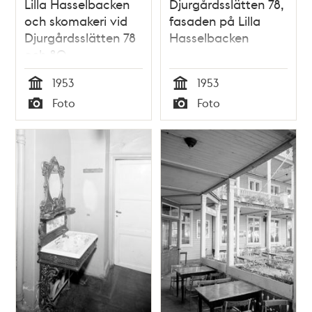
Lilla Hasselbacken
Djurgårdsslätten 78,
och skomakeri vid
fasaden på Lilla
Djurgårdsslätten 78
Hasselbacken
och 80
1953
1953
Tid
Tid
Foto
Foto
Typ
Typ