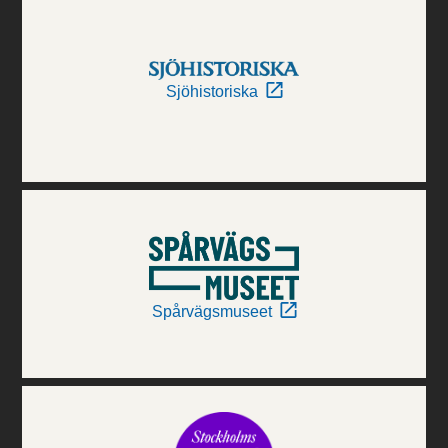
Sjöhistoriska
Spårvägsmuseet