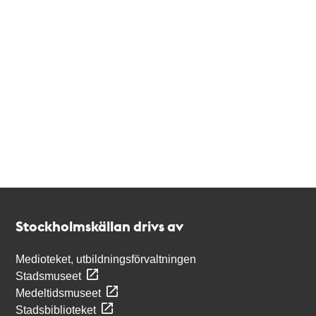
Kontakt
Stockholmskällan
Stockholmskällan drivs av
Medioteket, utbildningsförvaltningen
Stadsmuseet
Medeltidsmuseet
Stadsbiblioteket