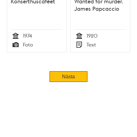
Konserthuscaféet
Wanted for murder.
James Papcaccio
1974
1920
Tid
Tid
Foto
Text
Typ
Typ
Tidigare
Nästa