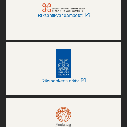
Riksantikvarieämbetet
Riksbankens arkiv