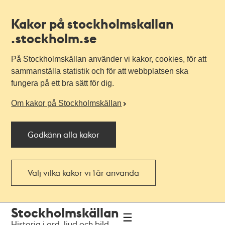
Kakor på stockholmskallan
.stockholm.se
På Stockholmskällan använder vi kakor, cookies, för att
sammanställa statistik och för att webbplatsen ska
fungera på ett bra sätt för dig.
Om kakor på Stockholmskällan
Godkänn alla kakor
Välj vilka kakor vi får använda
Till
Till
Stockholmskällan
navigationen
huvudinnehållet
Historia i ord, ljud och bild