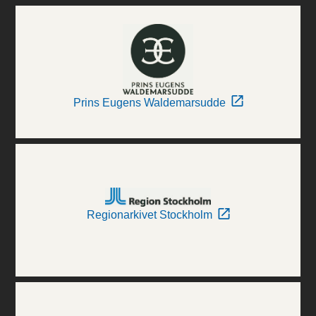
Prins Eugens Waldemarsudde
Regionarkivet Stockholm