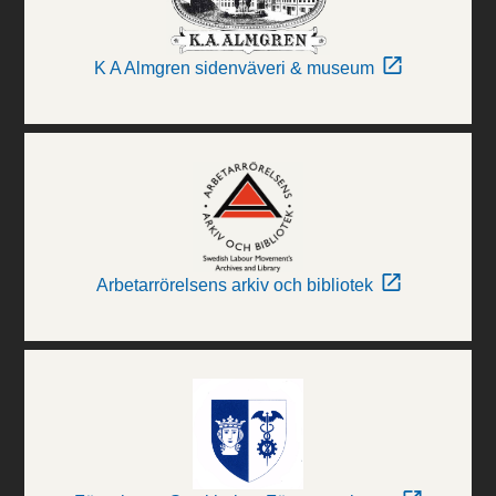
K A Almgren sidenväveri & museum
Arbetarrörelsens arkiv och bibliotek