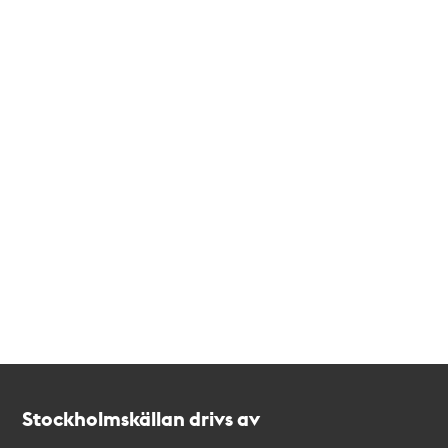
Kontakt
Stockholmskällan
Stockholmskällan drivs av