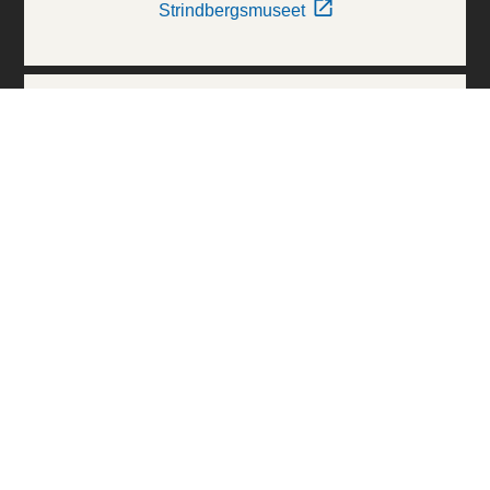
Strindbergsmuseet
Thielska Galleriet
Världskulturmuseerna