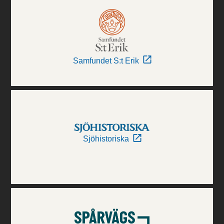
Samfundet S:t Erik
Sjöhistoriska