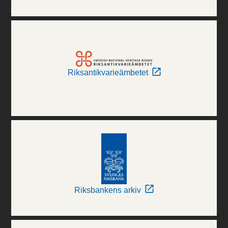
Riksantikvarieämbetet
Riksbankens arkiv