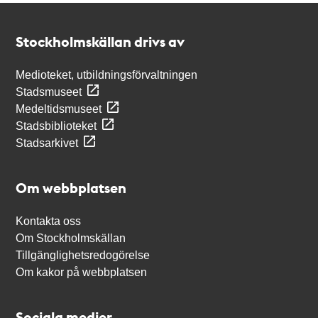
Kontakt
Stockholmskällan
Stockholmskällan drivs av
Medioteket, utbildningsförvaltningen
Stadsmuseet
Medeltidsmuseet
Stadsbiblioteket
Stadsarkivet
Om webbplatsen
Kontakta oss
Om Stockholmskällan
Tillgänglighetsredogörelse
Om kakor på webbplatsen
Sociala medier