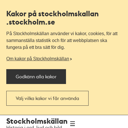
Kakor på stockholmskallan
.stockholm.se
På Stockholmskällan använder vi kakor, cookies, för att
sammanställa statistik och för att webbplatsen ska
fungera på ett bra sätt för dig.
Om kakor på Stockholmskällan
Godkänn alla kakor
Välj vilka kakor vi får använda
Till
Till
Stockholmskällan
navigationen
huvudinnehållet
Historia i ord, ljud och bild