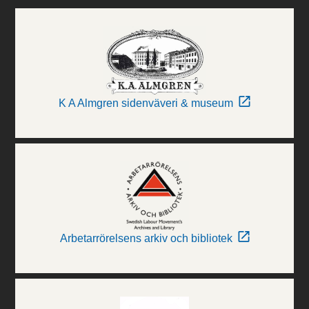
K A Almgren sidenväveri & museum
Arbetarrörelsens arkiv och bibliotek