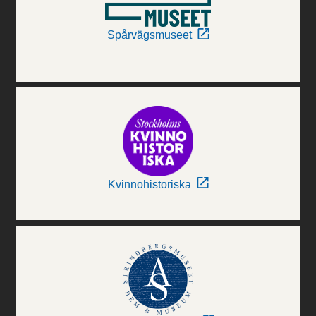
Spårvägsmuseet
Kvinnohistoriska