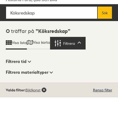
Sök
Fritextsök
Sök
Sökresultat
0
träffar på
Köksredskap
Visa karta
Visa lista
Filtrera
Filtrera
Filtrera tid
Filtrera materialtyper
Visningsläge
Totalt
Valda filter:
Bildkonst
Rensa filter
0
träffar
Lista
Karta