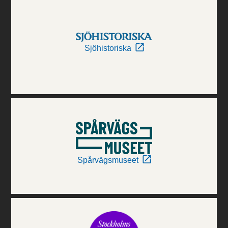
Sjöhistoriska
Spårvägsmuseet