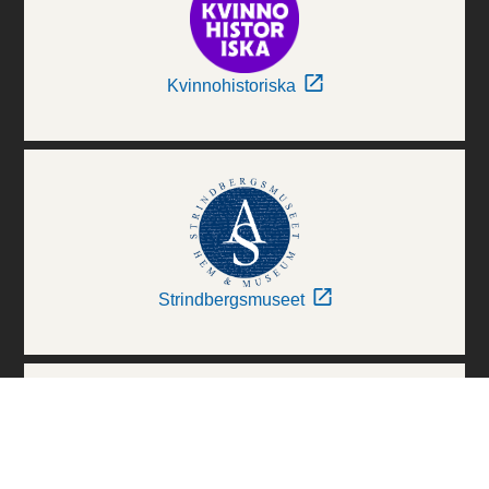
Kvinnohistoriska
Strindbergsmuseet