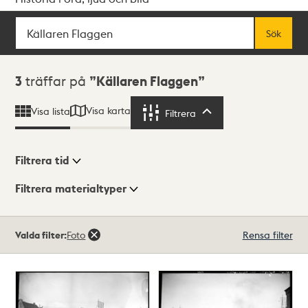
Sök
Fritextsök
Sök
Sökresultat
3
träffar på
Källaren Flaggen
Visa karta
Visa lista
Filtrera
Filtrera
Filtrera tid
Filtrera materialtyper
Visningsläge
Totalt
Valda filter:
Foto
Rensa filter
3
träffar
Lista
Karta