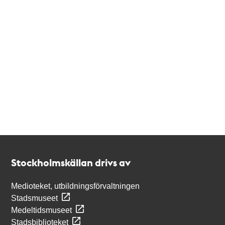
Kontakt
Stockholmskällan
Stockholmskällan drivs av
Medioteket, utbildningsförvaltningen
Stadsmuseet
Medeltidsmuseet
Stadsbiblioteket