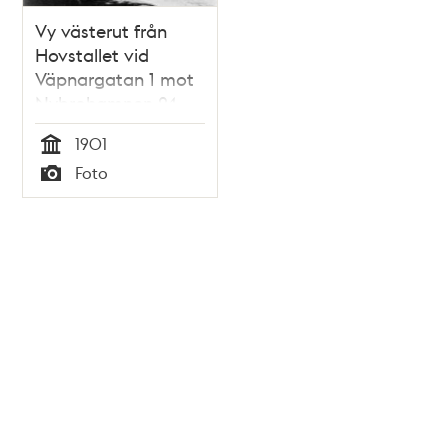
Vy västerut från
Hovstallet vid
Väpnargatan 1 mot
Nybrohamnen 24
(Källaren Flaggen)
1901
och Nybrogatan 1 i
Tid
Foto
fonden. Nuvarande
Typ
Nybroplan med
Dramaten
(Dramatiska teatern)