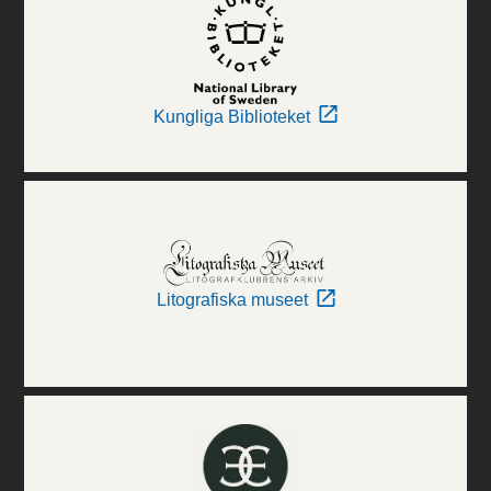
Kungliga Biblioteket
Litografiska museet