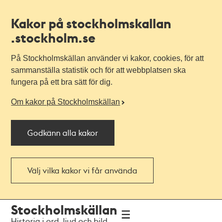
Kakor på stockholmskallan
.stockholm.se
På Stockholmskällan använder vi kakor, cookies, för att
sammanställa statistik och för att webbplatsen ska
fungera på ett bra sätt för dig.
Om kakor på Stockholmskällan
Godkänn alla kakor
Välj vilka kakor vi får använda
Till
Till
Stockholmskällan
navigationen
huvudinnehållet
Historia i ord, ljud och bild