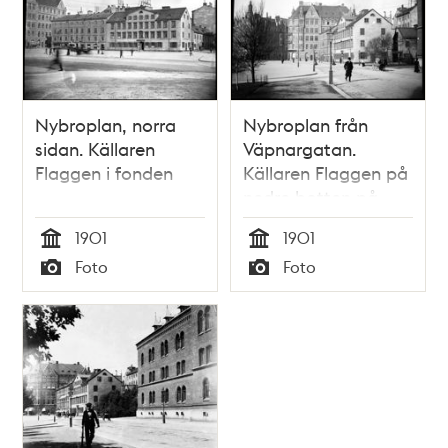
Nybroplan, norra
Nybroplan från
sidan. Källaren
Väpnargatan.
Flaggen i fonden
Källaren Flaggen på
nedre botten på
nybrogatan 24.
1901
1901
Fotografiet är taget
Tid
Tid
Foto
Foto
strax före rivningen
Typ
Typ
inför bygget av
Dramaten.