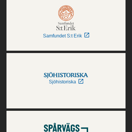
Samfundet S:t Erik
Sjöhistoriska