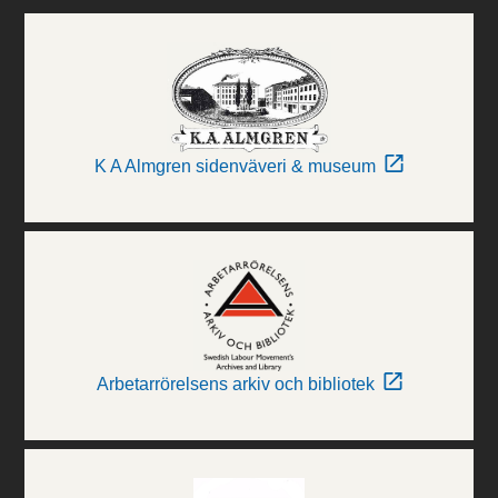
K A Almgren sidenväveri & museum
Arbetarrörelsens arkiv och bibliotek