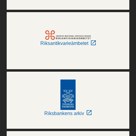
Riksantikvarieämbetet
Riksbankens arkiv