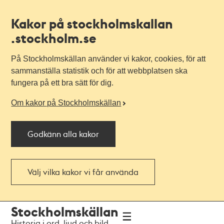
Kakor på stockholmskallan
.stockholm.se
På Stockholmskällan använder vi kakor, cookies, för att
sammanställa statistik och för att webbplatsen ska
fungera på ett bra sätt för dig.
Om kakor på Stockholmskällan
Godkänn alla kakor
Välj vilka kakor vi får använda
Till
Till
Stockholmskällan
navigationen
huvudinnehållet
Historia i ord, ljud och bild