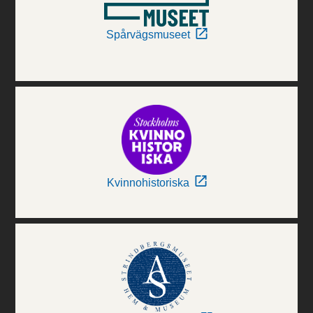
Spårvägsmuseet
Kvinnohistoriska