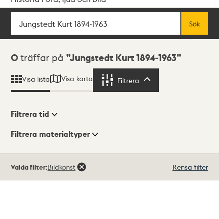
Sök
Fritextsök
Sök
Sökresultat
0
träffar på
Jungstedt Kurt 1894-1963
Visa karta
Visa lista
Filtrera
Filtrera
Filtrera tid
Filtrera materialtyper
Visningsläge
Totalt
Valda filter:
Bildkonst
Rensa filter
0
träffar
Lista
Karta