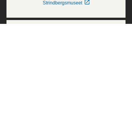
Strindbergsmuseet
Thielska Galleriet
Världskulturmuseerna