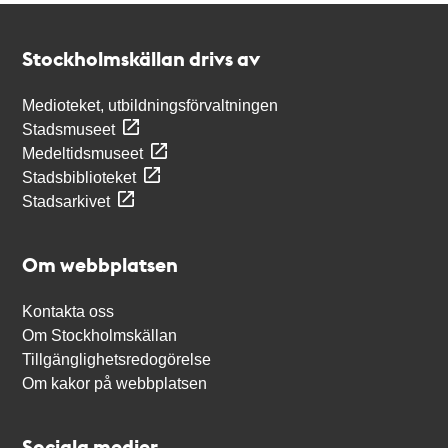
Kontakt
Stockholmskällan
Stockholmskällan drivs av
Medioteket, utbildningsförvaltningen
Stadsmuseet
Medeltidsmuseet
Stadsbiblioteket
Stadsarkivet
Om webbplatsen
Kontakta oss
Om Stockholmskällan
Tillgänglighetsredogörelse
Om kakor på webbplatsen
Sociala medier