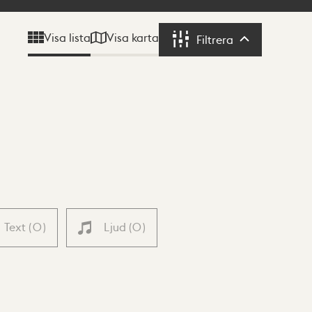
Visa karta
Visa lista
Filtrera
Filtrera
Text
(
0
)
Ljud
(
0
)