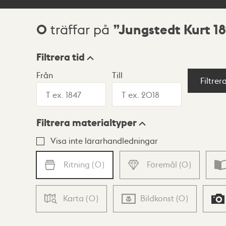
0
Jungstedt Kurt 18
träffar på
Sökresultat
Filtrera tid
Från
Till
Visningsläge
Filtrer
Filtrera materialtyper
Lista
Karta
Visa inte lärarhandledningar
Ritning
(
0
)
Föremål
(
0
)
Karta
(
0
)
Bildkonst
(
0
)