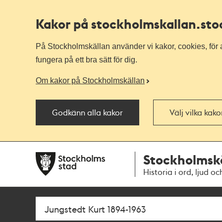
Kakor på stockholmskallan
.st
På Stockholmskällan använder vi kakor, cookies, för a
fungera på ett bra sätt för dig.
Om kakor på Stockholmskällan
Godkänn alla kakor
Välj vilka kak
Till
Till
Stockholmsk
navigationen
huvudinnehållet
Historia i ord, ljud oc
Sök
Fritextsök