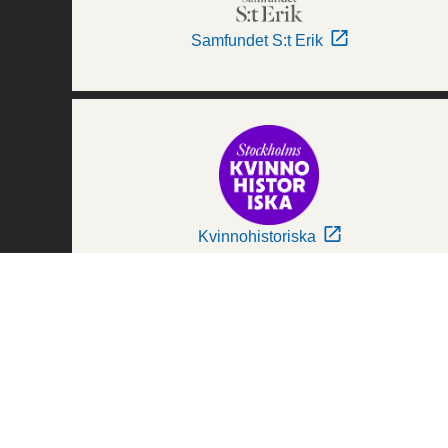
Samfundet S:t Erik
Kvinnohistoriska
Världskulturmuseerna