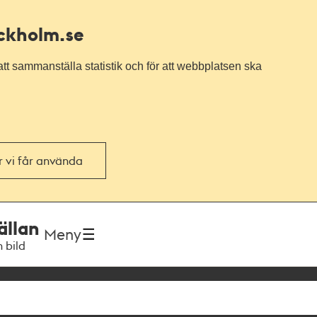
ockholm.se
tt sammanställa statistik och för att webbplatsen ska
or vi får använda
ällan
Meny
h bild