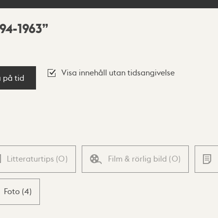
94-1963
Visa innehåll utan tidsangivelse
a på tid
Litteraturtips
(
0
)
Film & rörlig bild
(
0
)
Foto
(
4
)