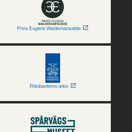
Prins Eugens Waldemarsudde
Riksbankens arkiv