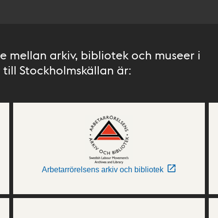
 mellan arkiv, bibliotek och museer i
till Stockholmskällan är:
Arbetarrörelsens arkiv och bibliotek