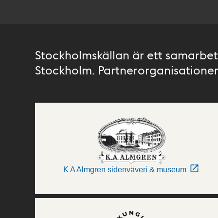
Stockholmskällan är ett samarbete
Stockholm. Partnerorganisationer 
K A Almgren sidenväveri & museum