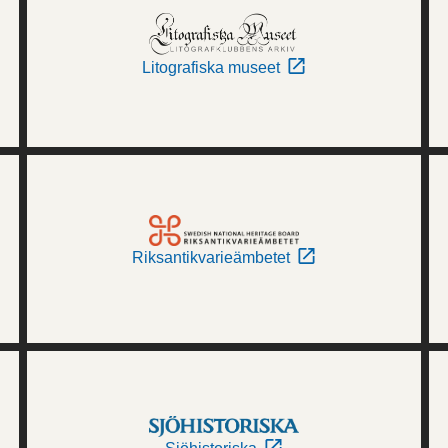
Litografiska museet
Riksantikvarieämbetet