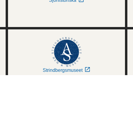
Sjöhistoriska
Strindbergsmuseet