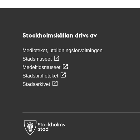
Kontakt
Stockholmskällan
Stockholmskällan drivs av
Medioteket, utbildningsförvaltningen
Stadsmuseet
Medeltidsmuseet
Stadsbiblioteket
Stadsarkivet