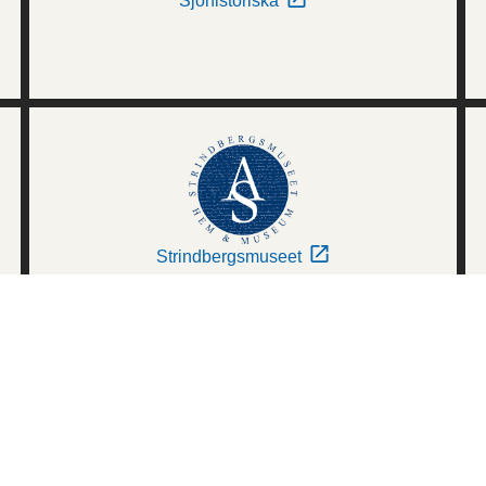
Sjöhistoriska
Strindbergsmuseet