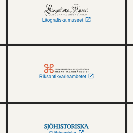
Litografiska museet
Riksantikvarieämbetet