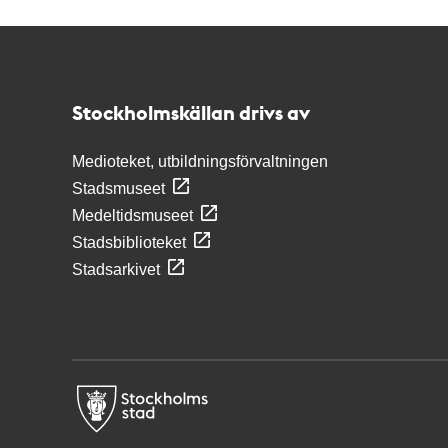
Kontakt
Stockholmskällan
Stockholmskällan drivs av
Medioteket, utbildningsförvaltningen
Stadsmuseet
Medeltidsmuseet
Stadsbiblioteket
Stadsarkivet