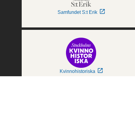
Samfundet S:t Erik
Kvinnohistoriska
Världskulturmuseerna