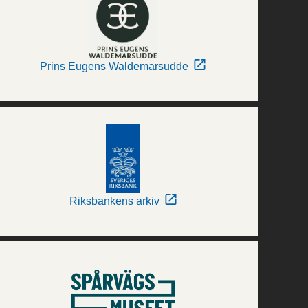
Prins Eugens Waldemarsudde
Riksbankens arkiv