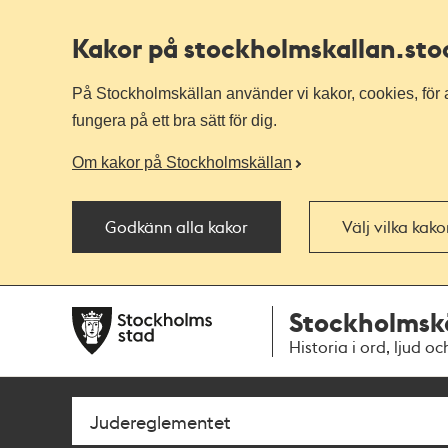
Kakor på stockholmskallan
.st
På Stockholmskällan använder vi kakor, cookies, för a
fungera på ett bra sätt för dig.
Om kakor på Stockholmskällan
Godkänn alla kakor
Välj vilka kak
Till
Till
Stockholmsk
navigationen
huvudinnehållet
Historia i ord, ljud oc
Sök
Fritextsök