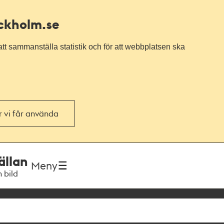
ockholm.se
tt sammanställa statistik och för att webbplatsen ska
or vi får använda
ällan
Meny
h bild