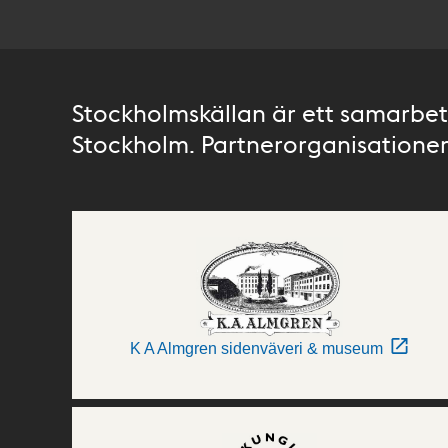
Stockholmskällan är ett samarbete
Stockholm. Partnerorganisationer 
K A Almgren sidenväveri & museum