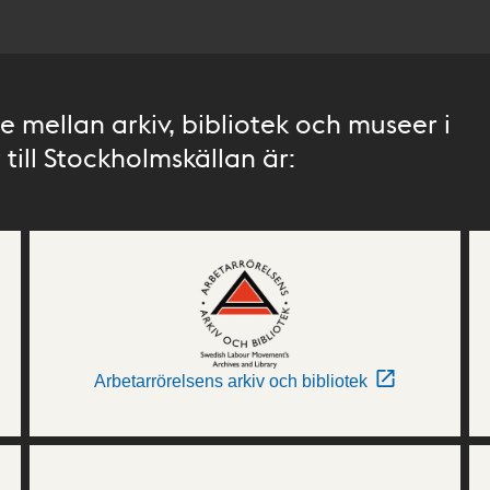
 mellan arkiv, bibliotek och museer i
till Stockholmskällan är:
Arbetarrörelsens arkiv och bibliotek