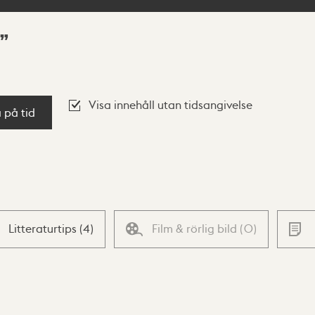
Visa innehåll utan tidsangivelse
a på tid
Litteraturtips
(
4
)
Film & rörlig bild
(
0
)