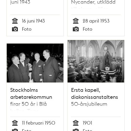
juni 1943
Nycander, utklädd
till clown, säljer
nyckelhäfte med
16 juni 1943
28 april 1953
""nycklar"" till
Tid
Tid
Foto
Foto
Stockholm.
Typ
Typ
Nyckelhäftet
innehåller
rabattkuponger till
evenemang vid
Stockholms 700-års
jubileum
Stockholms
Ersta kapell,
arbetarekommun
diakonissanstaltens
firar 50 år i Blå
50-årsjubileum
hallen. Tage
Erlander syns t.h
11 februari 1950
1901
Tid
Tid
Foto
Foto