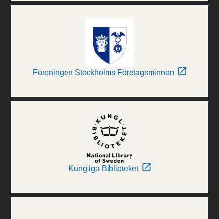
Föreningen Stockholms Företagsminnen
Kungliga Biblioteket