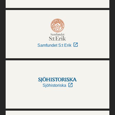
Samfundet S:t Erik
Sjöhistoriska