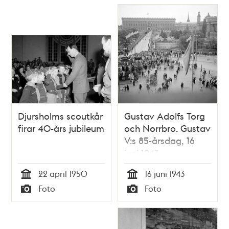
Djursholms scoutkår
Gustav Adolfs Torg
firar 40-års jubileum
och Norrbro. Gustav
V:s 85-årsdag, 16
juni 1943
22 april 1950
16 juni 1943
Tid
Tid
Foto
Foto
Typ
Typ