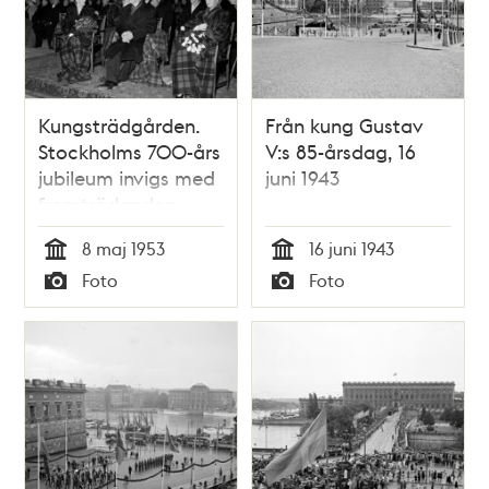
Kungsträdgården.
Från kung Gustav
Stockholms 700-års
V:s 85-årsdag, 16
jubileum invigs med
juni 1943
framträdanden.
Kungaparet och
8 maj 1953
16 juni 1943
prinsessan Sibylla
Tid
Tid
Foto
Foto
sitter inlindade i
Typ
Typ
filtar och tittar