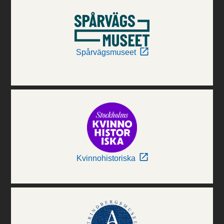
Spårvägsmuseet
Kvinnohistoriska