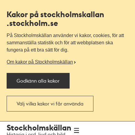
Kakor på stockholmskallan
.stockholm.se
På Stockholmskällan använder vi kakor, cookies, för att
sammanställa statistik och för att webbplatsen ska
fungera på ett bra sätt för dig.
Om kakor på Stockholmskällan
Godkänn alla kakor
Välj vilka kakor vi får använda
Till
Till
Stockholmskällan
navigationen
huvudinnehållet
Historia i ord, ljud och bild