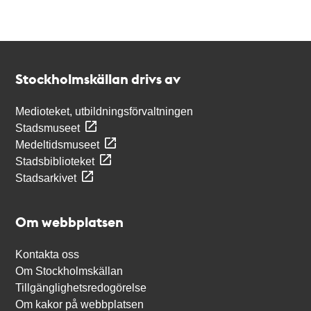
Kontakt
Stockholmskällan
Stockholmskällan drivs av
Medioteket, utbildningsförvaltningen
Stadsmuseet
Medeltidsmuseet
Stadsbiblioteket
Stadsarkivet
Om webbplatsen
Kontakta oss
Om Stockholmskällan
Tillgänglighetsredogörelse
Om kakor på webbplatsen