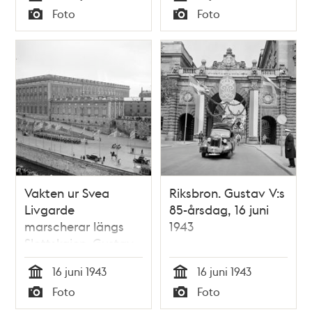
Tid
Tid
Foto
Foto
Typ
Typ
Vakten ur Svea
Riksbron. Gustav V:s
Livgarde
85-årsdag, 16 juni
marscherar längs
1943
Slottskajen. Gustav
V:s 85-årsdag, 16
16 juni 1943
16 juni 1943
juni 1943
Tid
Tid
Foto
Foto
Typ
Typ