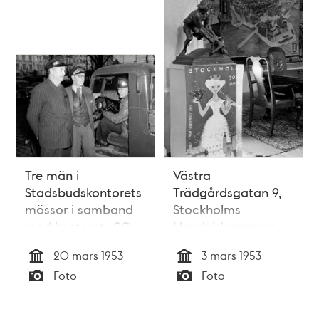
Tre män i
Västra
Stadsbudskontorets
Trädgårdsgatan 9,
mössor i samband
Stockholms
med kontorets 90-
Handelskammare.
års jubileum
Affisch framtagen
20 mars 1953
3 mars 1953
för Stockholms
Tid
Tid
Foto
Foto
700-års jubileum.
Typ
Typ
Skulpturen
Bågspännaren av