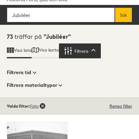
Sök
Fritextsök
Sök
Sökresultat
73
träffar på
Jubiléer
Visa karta
Visa lista
Filtrera
Filtrera
Filtrera tid
Filtrera materialtyper
Visningsläge
Totalt
Valda filter:
Foto
Rensa filter
73
träffar
Lista
Karta