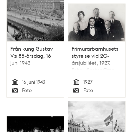
Från kung Gustav
Frimurarbarnhusets
V:s 85-årsdag, 16
styrelse vid 20-
juni 1943
årsjubiléet, 1927.
Från vänster Otto
Lundberg, Ester
16 juni 1943
1927
Gerdsiö, Erik
Tid
Tid
Foto
Foto
Broberg, Albin
Typ
Typ
Redtzer, Nils Lantz
och Henning
Sahlberg.