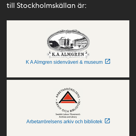
till Stockholmskällan är:
K A Almgren sidenväveri & museum
Arbetarrörelsens arkiv och bibliotek