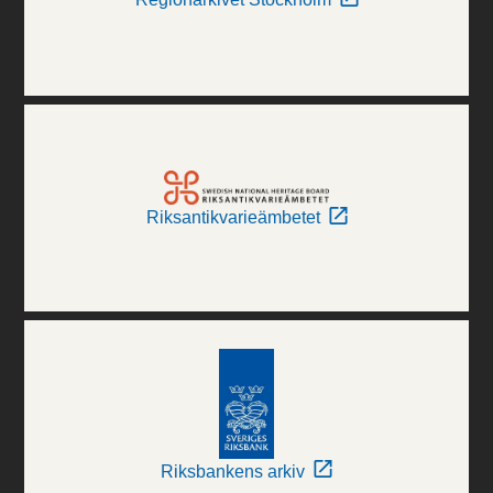
Riksantikvarieämbetet
Riksbankens arkiv