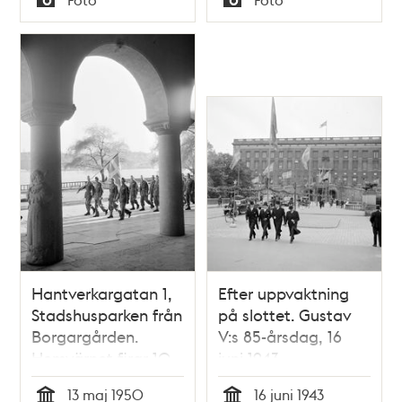
Typ
Typ
Hantverkargatan 1,
Efter uppvaktning
Stadshusparken från
på slottet. Gustav
Borgargården.
V:s 85-årsdag, 16
Hemvärnet firar 10-
juni 1943
års jubileum vid
13 maj 1950
16 juni 1943
Stadshuset