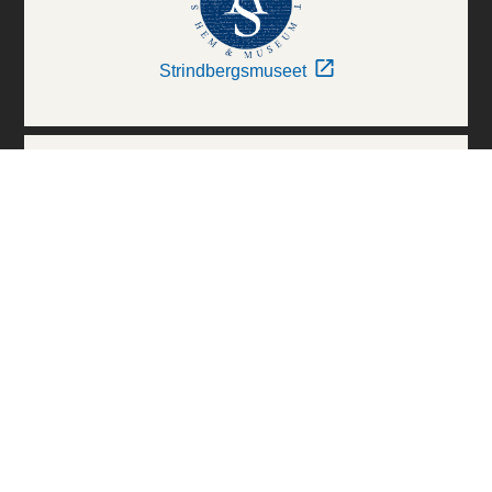
Strindbergsmuseet
Thielska Galleriet
Världskulturmuseerna