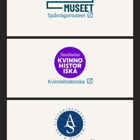
Spårvägsmuseet
Kvinnohistoriska