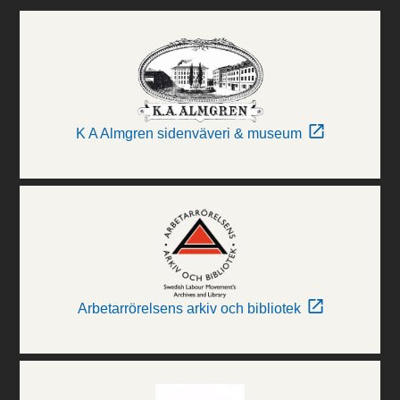
K A Almgren sidenväveri & museum
Arbetarrörelsens arkiv och bibliotek