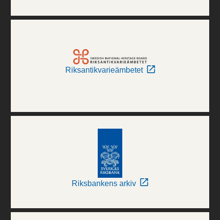
Riksantikvarieämbetet
Riksbankens arkiv