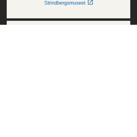
Strindbergsmuseet
Thielska Galleriet
Världskulturmuseerna