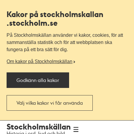
Kakor på stockholmskallan
.stockholm.se
På Stockholmskällan använder vi kakor, cookies, för att
sammanställa statistik och för att webbplatsen ska
fungera på ett bra sätt för dig.
Om kakor på Stockholmskällan
Godkänn alla kakor
Välj vilka kakor vi får använda
Till
Till
Stockholmskällan
navigationen
huvudinnehållet
Historia i ord, ljud och bild