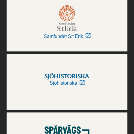
Samfundet S:t Erik
Sjöhistoriska