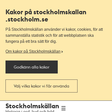
Kakor på stockholmskallan
.stockholm.se
På Stockholmskällan använder vi kakor, cookies, för att
sammanställa statistik och för att webbplatsen ska
fungera på ett bra sätt för dig.
Om kakor på Stockholmskällan
Godkänn alla kakor
Välj vilka kakor vi får använda
Till
Till
Stockholmskällan
navigationen
huvudinnehållet
Historia i ord, ljud och bild