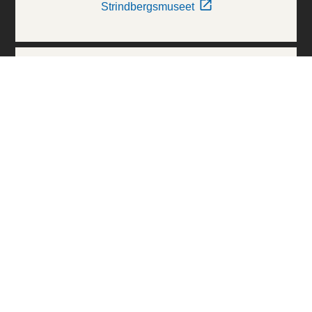
Strindbergsmuseet
Thielska Galleriet
Världskulturmuseerna