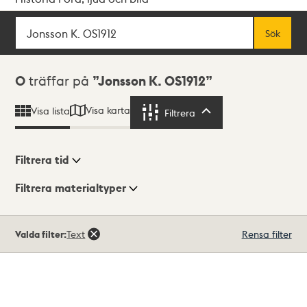
Sök
Fritextsök
Sök
Sökresultat
0
träffar på
Jonsson K. OS1912
Visa karta
Visa lista
Filtrera
Filtrera
Filtrera tid
Filtrera materialtyper
Visningsläge
Totalt
Valda filter:
Text
Rensa filter
0
träffar
Lista
Karta