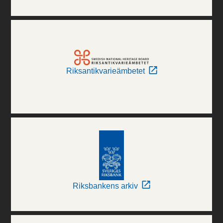
Riksantikvarieämbetet
Riksbankens arkiv