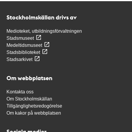
Kontakt
Stockholmskällan
Stockholmskällan drivs av
Medioteket, utbildningsförvaltningen
Stadsmuseet
Medeltidsmuseet
Stadsbiblioteket
Stadsarkivet
Om webbplatsen
Kontakta oss
Om Stockholmskällan
Tillgänglighetsredogörelse
Om kakor på webbplatsen
Sociala medier