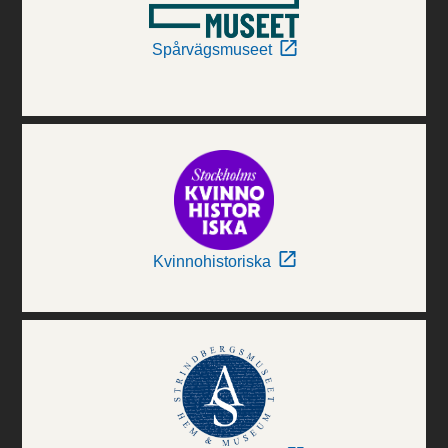
Spårvägsmuseet
Kvinnohistoriska