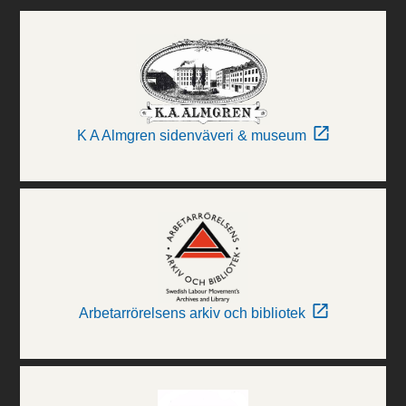
K A Almgren sidenväveri & museum
Arbetarrörelsens arkiv och bibliotek