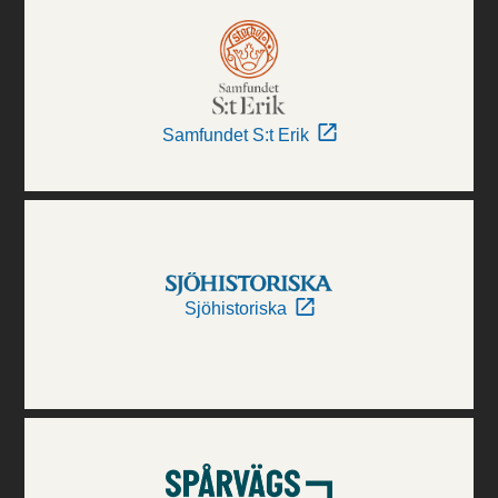
Samfundet S:t Erik
Sjöhistoriska