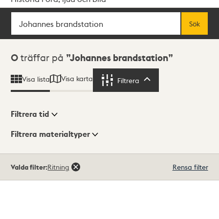
Sök
Fritextsök
Sök
Sökresultat
0
träffar på
Johannes brandstation
Visa karta
Visa lista
Filtrera
Filtrera
Filtrera tid
Filtrera materialtyper
Visningsläge
Totalt
Valda filter:
Ritning
Rensa filter
0
träffar
Lista
Karta