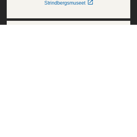
Strindbergsmuseet
Thielska Galleriet
Världskulturmuseerna