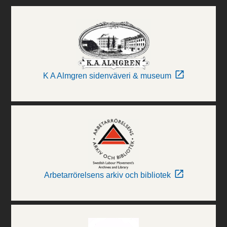
K A Almgren sidenväveri & museum
Arbetarrörelsens arkiv och bibliotek