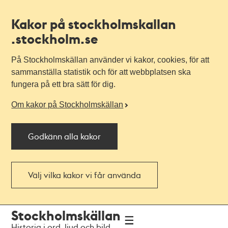
Kakor på stockholmskallan
.stockholm.se
På Stockholmskällan använder vi kakor, cookies, för att
sammanställa statistik och för att webbplatsen ska
fungera på ett bra sätt för dig.
Om kakor på Stockholmskällan
Godkänn alla kakor
Välj vilka kakor vi får använda
Till
Till
Stockholmskällan
navigationen
huvudinnehållet
Historia i ord, ljud och bild