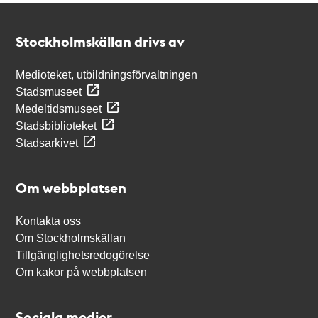
Kontakt
Stockholmskällan
Stockholmskällan drivs av
Medioteket, utbildningsförvaltningen
Stadsmuseet
Medeltidsmuseet
Stadsbiblioteket
Stadsarkivet
Om webbplatsen
Kontakta oss
Om Stockholmskällan
Tillgänglighetsredogörelse
Om kakor på webbplatsen
Sociala medier