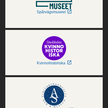
Spårvägsmuseet
Kvinnohistoriska