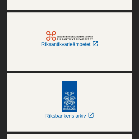
Riksantikvarieämbetet
Riksbankens arkiv