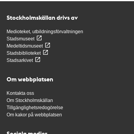
Kontakt
Stockholmskällan
Stockholmskällan drivs av
Medioteket, utbildningsförvaltningen
Stadsmuseet
Medeltidsmuseet
Stadsbiblioteket
Stadsarkivet
Om webbplatsen
Kontakta oss
Om Stockholmskällan
Tillgänglighetsredogörelse
Om kakor på webbplatsen
Sociala medier