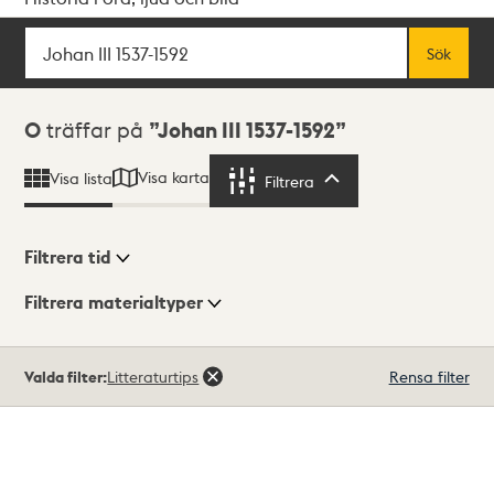
Sök
Fritextsök
Sök
Sökresultat
0
träffar på
Johan III 1537-1592
Visa karta
Visa lista
Filtrera
Filtrera
Filtrera tid
Filtrera materialtyper
Visningsläge
Totalt
Valda filter:
Litteraturtips
Rensa filter
0
träffar
Lista
Karta