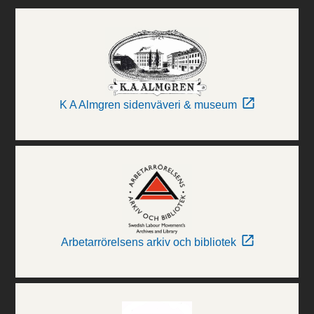
K A Almgren sidenväveri & museum
Arbetarrörelsens arkiv och bibliotek