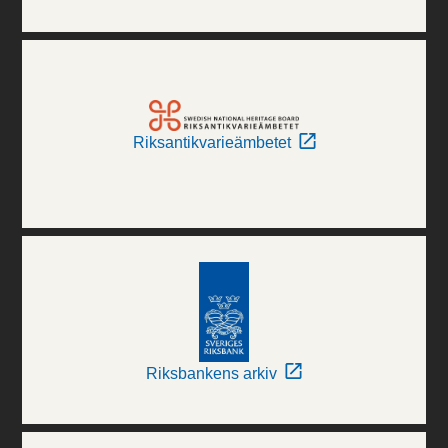
Riksantikvarieämbetet
Riksbankens arkiv