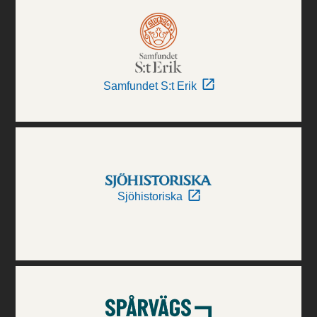
Samfundet S:t Erik
Sjöhistoriska