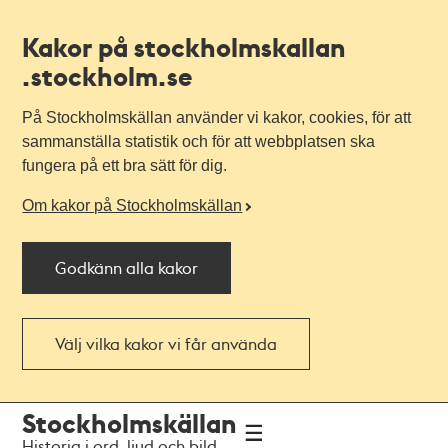
Kakor på stockholmskallan
.stockholm.se
På Stockholmskällan använder vi kakor, cookies, för att
sammanställa statistik och för att webbplatsen ska
fungera på ett bra sätt för dig.
Om kakor på Stockholmskällan
Godkänn alla kakor
Välj vilka kakor vi får använda
Till
Till
Stockholmskällan
navigationen
huvudinnehållet
Historia i ord, ljud och bild