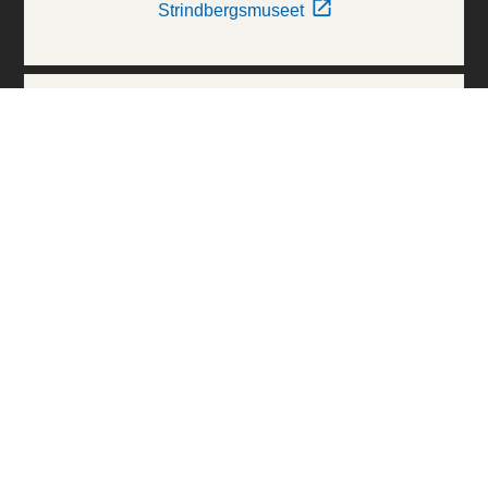
Strindbergsmuseet
Thielska Galleriet
Världskulturmuseerna