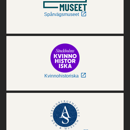
Spårvägsmuseet
Kvinnohistoriska