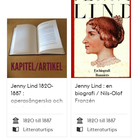
Jenny Lind 1820-
Jenny Lind : en
1887 :
biografi / Nils-Olof
operasångerska och
Franzén
stordonator /
Magnus Ullman
1820 till 1887
1820 till 1887
Tid
Tid
Litteraturtips
Litteraturtips
Typ
Typ