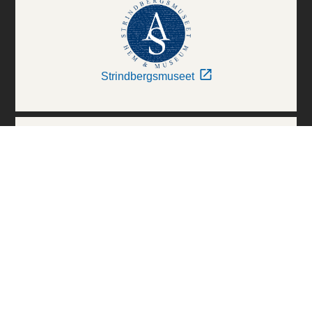
Strindbergsmuseet
Thielska Galleriet