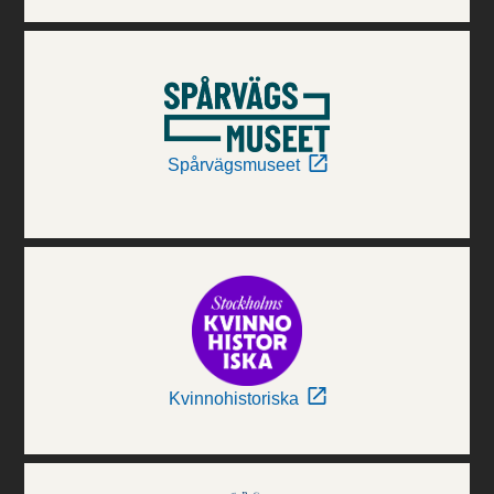
Spårvägsmuseet
Kvinnohistoriska