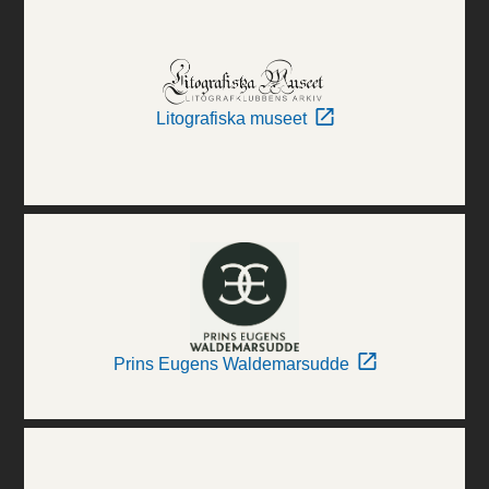
Litografiska museet
Prins Eugens Waldemarsudde