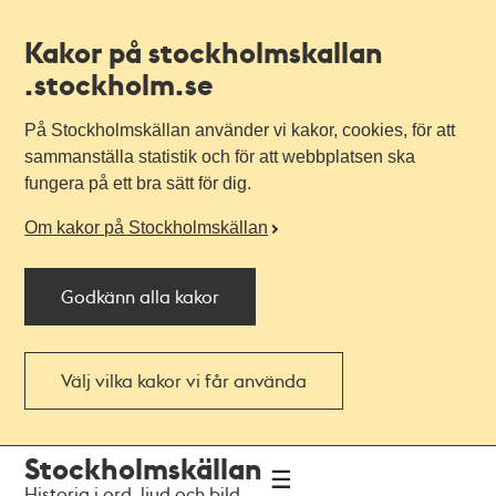
Kakor på stockholmskallan
.stockholm.se
På Stockholmskällan använder vi kakor, cookies, för att
sammanställa statistik och för att webbplatsen ska
fungera på ett bra sätt för dig.
Om kakor på Stockholmskällan
Godkänn alla kakor
Välj vilka kakor vi får använda
Till
Till
Stockholmskällan
navigationen
huvudinnehållet
Historia i ord, ljud och bild