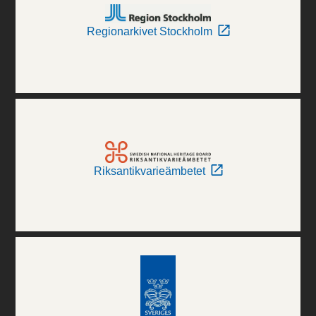
Regionarkivet Stockholm
Riksantikvarieämbetet