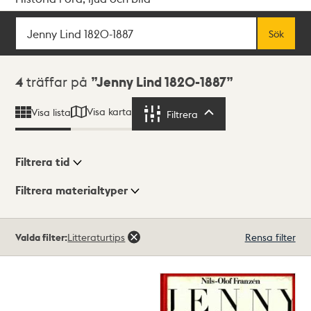
Sök
Fritextsök
Sök
Sökresultat
4
träffar på
Jenny Lind 1820-1887
Visa karta
Visa lista
Filtrera
Filtrera
Filtrera tid
Filtrera materialtyper
Visningsläge
Totalt
Valda filter:
Litteraturtips
Rensa filter
4
träffar
Lista
Karta