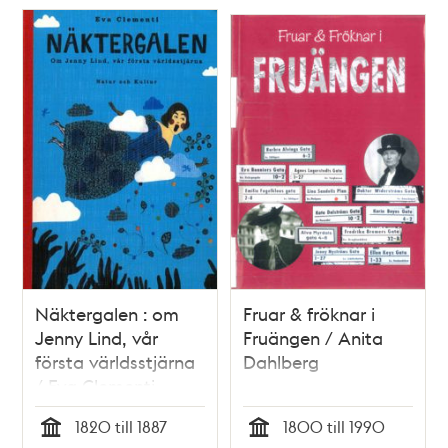
Näktergalen : om
Fruar & fröknar i
Jenny Lind, vår
Fruängen / Anita
första världsstjärna
Dahlberg
/ Eva Clementi
1820 till 1887
1800 till 1990