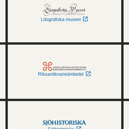
Litografiska museet
Riksantikvarieämbetet