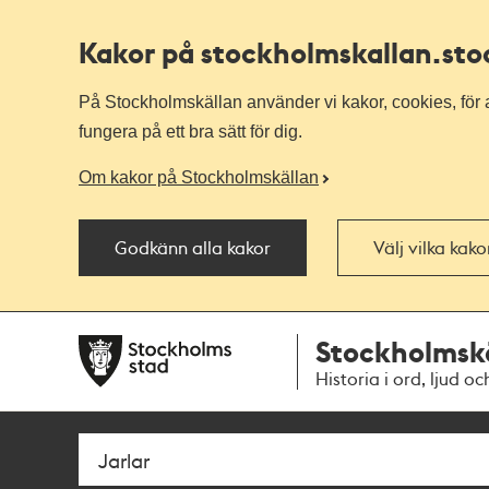
Kakor på stockholmskallan
.st
På Stockholmskällan använder vi kakor, cookies, för a
fungera på ett bra sätt för dig.
Om kakor på Stockholmskällan
Godkänn alla kakor
Välj vilka kak
Till
Till
Stockholmsk
navigationen
huvudinnehållet
Historia i ord, ljud oc
Sök
Fritextsök