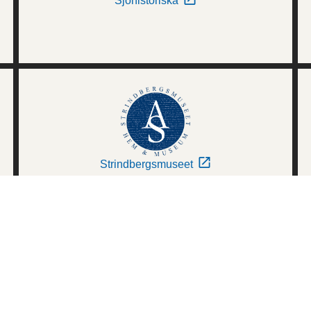
Sjöhistoriska
Strindbergsmuseet