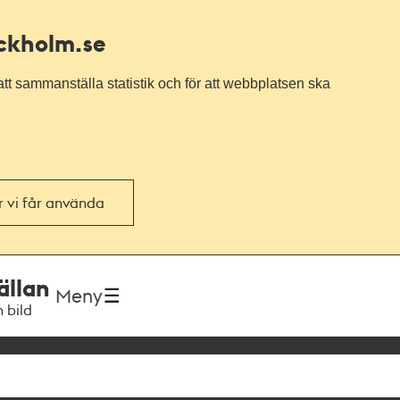
ockholm.se
tt sammanställa statistik och för att webbplatsen ska
or vi får använda
ällan
Meny
h bild