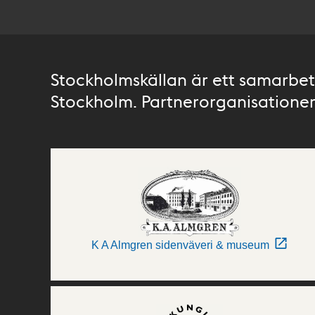
Stockholmskällan är ett samarbete
Stockholm. Partnerorganisationer 
K A Almgren sidenväveri & museum