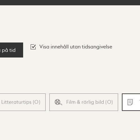
Visa innehåll utan tidsangivelse
a på tid
Litteraturtips
(
0
)
Film & rörlig bild
(
0
)