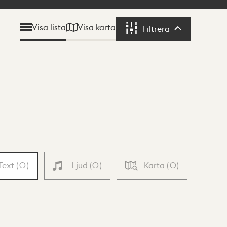
Visa karta
Visa lista
Filtrera
Filtrera
Text
(
0
)
Ljud
(
0
)
Karta
(
0
)