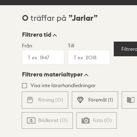
0
Jarlar
träffar på
Sökresultat
Filtrera tid
Från
Till
Visningsläge
Filtrer
Filtrera materialtyper
Lista
Karta
Visa inte lärarhandledningar
Ritning
(
0
)
Föremål
(
1
)
Bildkonst
(
0
)
Foto
(
0
)