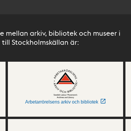
 mellan arkiv, bibliotek och museer i
till Stockholmskällan är:
Arbetarrörelsens arkiv och bibliotek