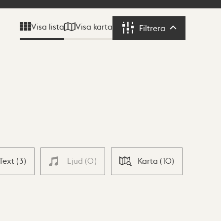
Visa karta
Visa lista
Filtrera
Filtrera
Text
(
3
)
Ljud
(
0
)
Karta
(
10
)