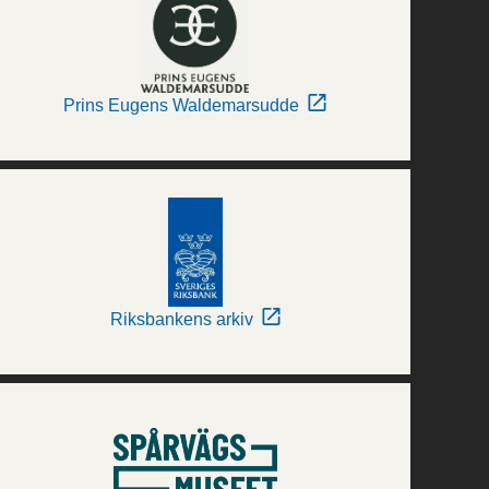
Prins Eugens Waldemarsudde
Riksbankens arkiv