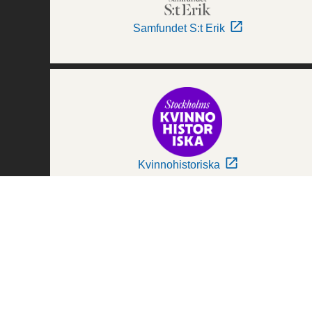
Samfundet S:t Erik
Kvinnohistoriska
Världskulturmuseerna