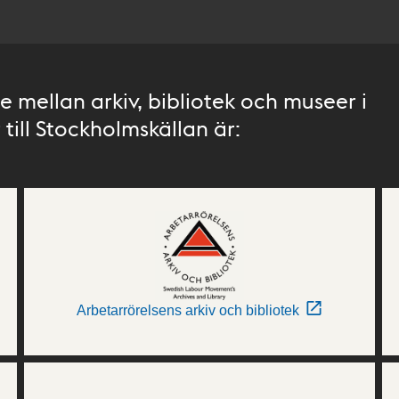
 mellan arkiv, bibliotek och museer i
till Stockholmskällan är:
Arbetarrörelsens arkiv och bibliotek