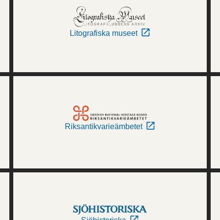
Litografiska museet
Riksantikvarieämbetet