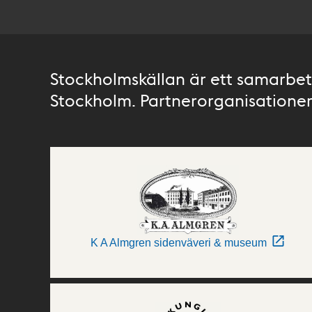
Stockholmskällan är ett samarbete
Stockholm. Partnerorganisationer 
K A Almgren sidenväveri & museum