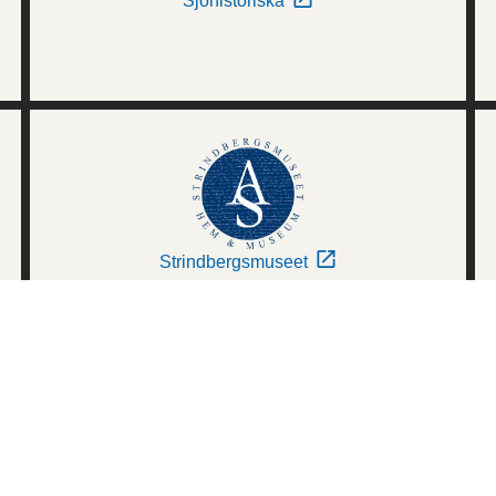
Sjöhistoriska
Strindbergsmuseet