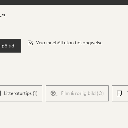
r
Visa innehåll utan tidsangivelse
a på tid
Litteraturtips
(
1
)
Film & rörlig bild
(
0
)