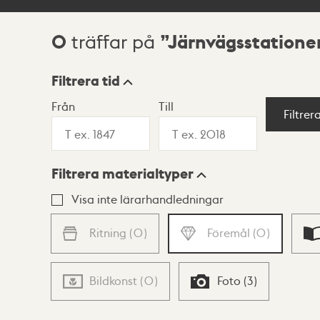
0
Järnvägsstatione
träffar på
Sökresultat
Filtrera tid
Från
Till
Visningsläge
Filtrer
Filtrera materialtyper
Lista
Karta
Visa inte lärarhandledningar
Ritning
(
0
)
Föremål
(
0
)
Bildkonst
(
0
)
Foto
(
3
)