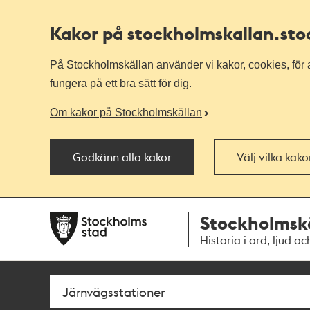
Kakor på stockholmskallan
.st
På Stockholmskällan använder vi kakor, cookies, för a
fungera på ett bra sätt för dig.
Om kakor på Stockholmskällan
Godkänn alla kakor
Välj vilka kak
Till
Till
Stockholmsk
navigationen
huvudinnehållet
Historia i ord, ljud oc
Sök
Fritextsök