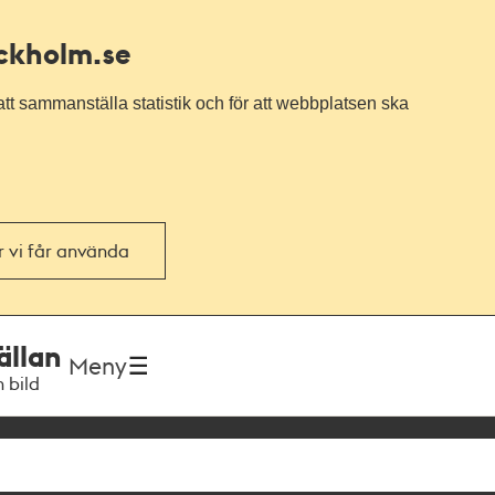
ockholm.se
tt sammanställa statistik och för att webbplatsen ska
or vi får använda
ällan
Meny
h bild