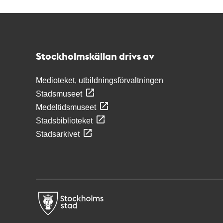
Kontakt
Stockholmskällan
Stockholmskällan drivs av
Medioteket, utbildningsförvaltningen
Stadsmuseet
Medeltidsmuseet
Stadsbiblioteket
Stadsarkivet