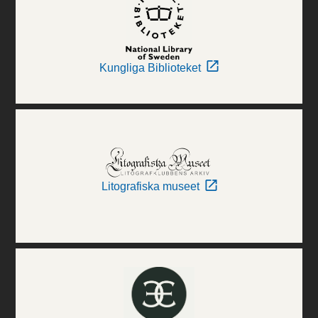
Kungliga Biblioteket
Litografiska museet