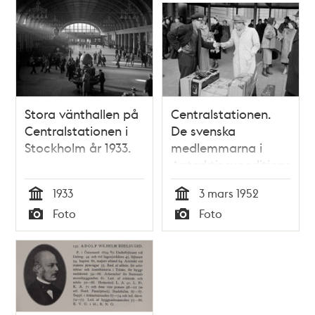
Stora vänthallen på
Centralstationen.
Centralstationen i
De svenska
Stockholm år 1933.
medlemmarna i
Antarktisexpeditionen
är åter hemma
1933
3 mars 1952
Tid
Tid
Foto
Foto
Typ
Typ