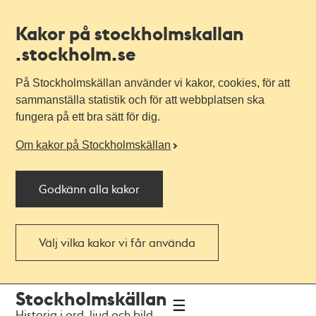
Kakor på stockholmskallan
.stockholm.se
På Stockholmskällan använder vi kakor, cookies, för att
sammanställa statistik och för att webbplatsen ska
fungera på ett bra sätt för dig.
Om kakor på Stockholmskällan
Godkänn alla kakor
Välj vilka kakor vi får använda
Till
Till
Stockholmskällan
navigationen
huvudinnehållet
Historia i ord, ljud och bild