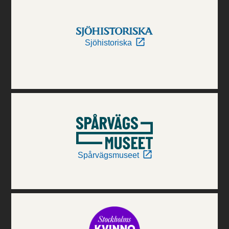
Sjöhistoriska
Spårvägsmuseet