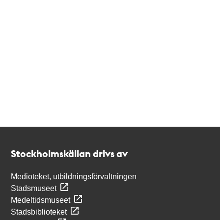
Kontakt
Stockholmskällan
Stockholmskällan drivs av
Medioteket, utbildningsförvaltningen
Stadsmuseet
Medeltidsmuseet
Stadsbiblioteket