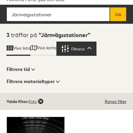
Sök
Fritextsök
Sök
Sökresultat
3
träffar på
Järnvägsstationer
Visa karta
Visa lista
Filtrera
Filtrera
Filtrera tid
Filtrera materialtyper
Visningsläge
Totalt
Valda filter:
Foto
Rensa filter
3
träffar
Lista
Karta