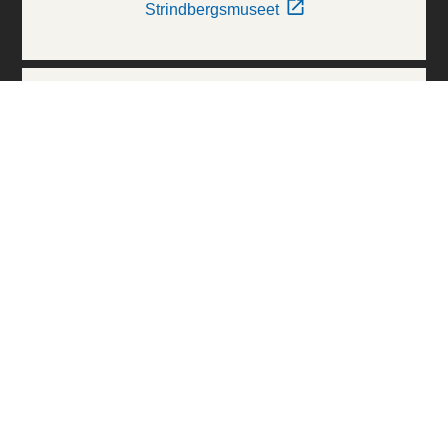
Strindbergsmuseet
Thielska Galleriet
Världskulturmuseerna