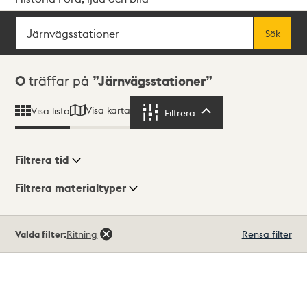
Sök
Fritextsök
Sök
Sökresultat
0
träffar på
Järnvägsstationer
Visa karta
Visa lista
Filtrera
Filtrera
Filtrera tid
Filtrera materialtyper
Visningsläge
Totalt
Valda filter:
Ritning
Rensa filter
0
träffar
Lista
Karta