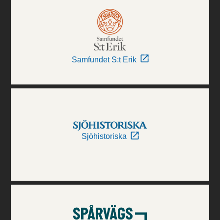
Samfundet S:t Erik
Sjöhistoriska