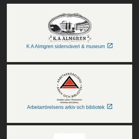
K A Almgren sidenväveri & museum
Arbetarrörelsens arkiv och bibliotek