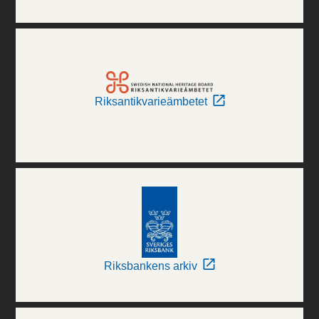
Riksantikvarieämbetet
Riksbankens arkiv