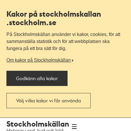
Kakor på stockholmskallan
.stockholm.se
På Stockholmskällan använder vi kakor, cookies, för att
sammanställa statistik och för att webbplatsen ska
fungera på ett bra sätt för dig.
Om kakor på Stockholmskällan
Godkänn alla kakor
Välj vilka kakor vi får använda
Till
Till
Stockholmskällan
navigationen
huvudinnehållet
Historia i ord, ljud och bild