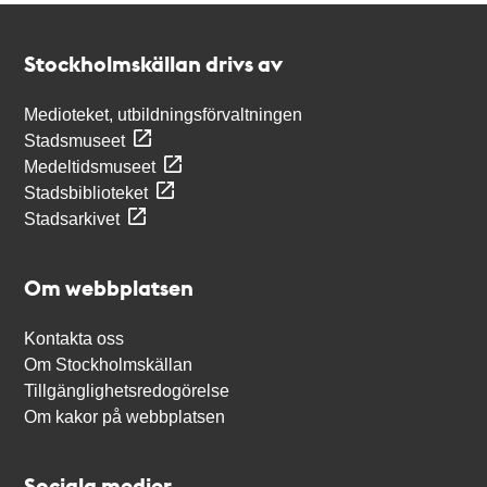
Kontakt
Stockholmskällan
Stockholmskällan drivs av
Medioteket, utbildningsförvaltningen
Stadsmuseet
Medeltidsmuseet
Stadsbiblioteket
Stadsarkivet
Om webbplatsen
Kontakta oss
Om Stockholmskällan
Tillgänglighetsredogörelse
Om kakor på webbplatsen
Sociala medier