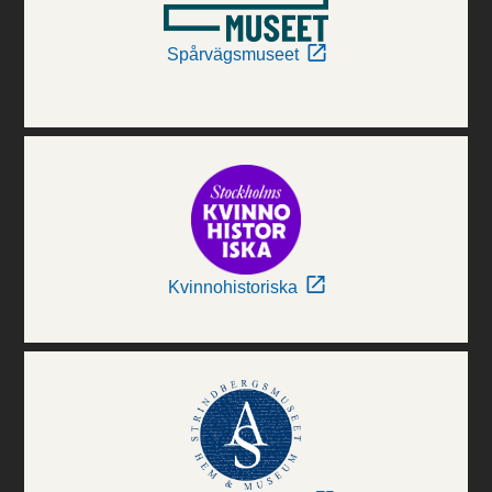
Spårvägsmuseet
Kvinnohistoriska