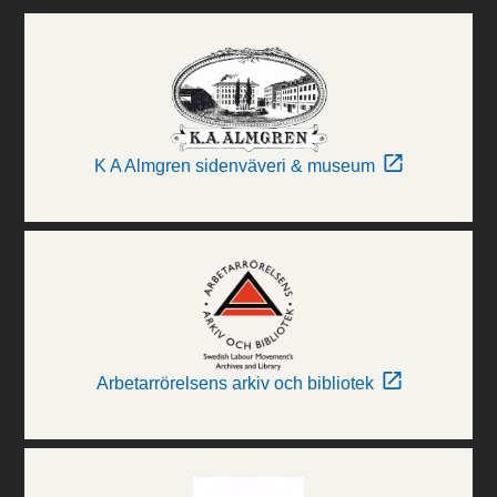
K A Almgren sidenväveri & museum
Arbetarrörelsens arkiv och bibliotek