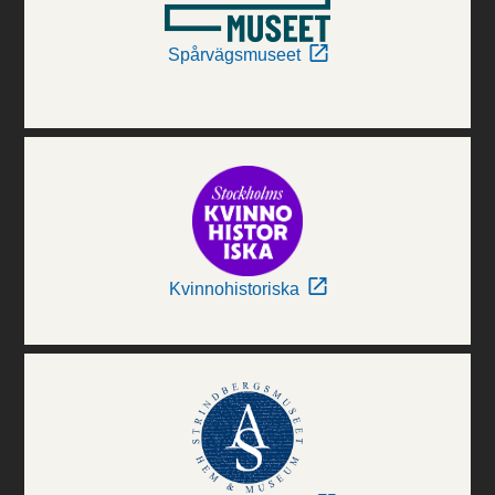
Spårvägsmuseet
Kvinnohistoriska