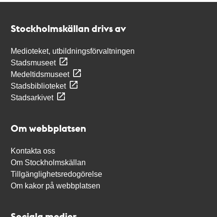
Kontakt
Stockholmskällan
Stockholmskällan drivs av
Medioteket, utbildningsförvaltningen
Stadsmuseet
Medeltidsmuseet
Stadsbiblioteket
Stadsarkivet
Om webbplatsen
Kontakta oss
Om Stockholmskällan
Tillgänglighetsredogörelse
Om kakor på webbplatsen
Sociala medier