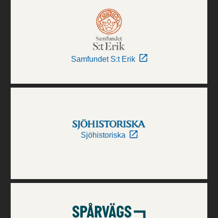
Samfundet S:t Erik
Sjöhistoriska