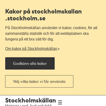
Kakor på stockholmskallan
.stockholm.se
På Stockholmskällan använder vi kakor, cookies, för att
sammanställa statistik och för att webbplatsen ska
fungera på ett bra sätt för dig.
Om kakor på Stockholmskällan
Godkänn alla kakor
Välj vilka kakor vi får använda
Till
Till
Stockholmskällan
navigationen
huvudinnehållet
Historia i ord, ljud och bild