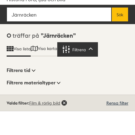
Sök
Fritextsök
Sök
Sökresultat
0
träffar på
Järnräcken
Visa karta
Visa lista
Filtrera
Filtrera
Filtrera tid
Filtrera materialtyper
Visningsläge
Totalt
Valda filter:
Film & rörlig bild
Rensa filter
0
träffar
Lista
Karta