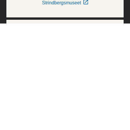
Strindbergsmuseet
Thielska Galleriet
Världskulturmuseerna