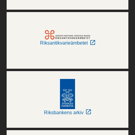
Riksantikvarieämbetet
Riksbankens arkiv