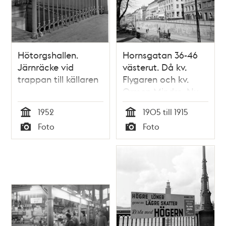
Hötorgshallen.
Hornsgatan 36-46
Järnräcke vid
västerut. Då kv.
trappan till källaren
Flygaren och kv.
Ormen Mindre. Nu
kv. Svalgången och
1952
1905 till 1915
kv. Ormen Mindre
Tid
Tid
Foto
Foto
Typ
Typ