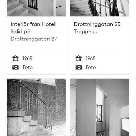
Interiör från Hotell
Drottninggatan 23.
Solid på
Trapphus
Drottninggatan 27
innan rivning.
Förstuga och
1965
1965
järnsmidesräcken
Tid
Tid
Foto
Foto
från 1700-talet i
Typ
Typ
trapphuset