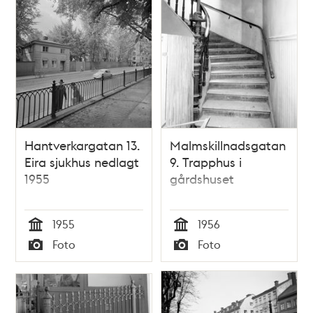
Hantverkargatan 13.
Malmskillnadsgatan
Eira sjukhus nedlagt
9. Trapphus i
1955
gårdshuset
1955
1956
Tid
Tid
Foto
Foto
Typ
Typ