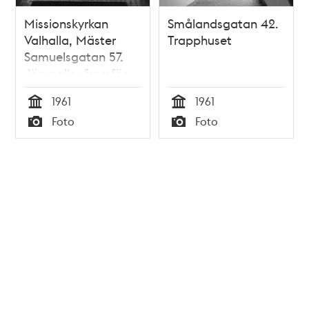
Missionskyrkan
Smålandsgatan 42.
Valhalla, Mäster
Trapphuset
Samuelsgatan 57.
Järngaller framför
entrén
1961
1961
Tid
Tid
Foto
Foto
Typ
Typ