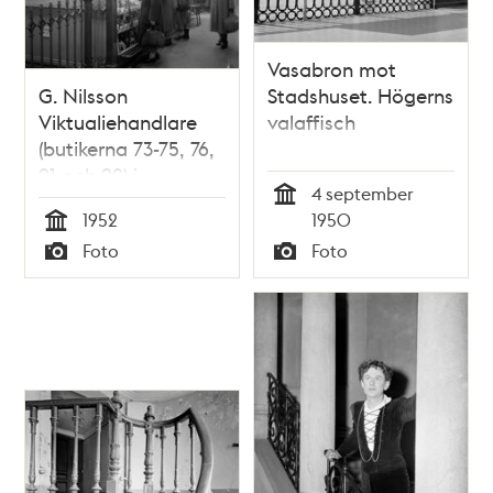
Vasabron mot
G. Nilsson
Stadshuset. Högerns
Viktualiehandlare
valaffisch
(butikerna 73-75, 76,
91 och 92) i
4 september
Hötorgshallen.
Tid
1952
1950
Saluhallen revs 1954,
Tid
Foto
Foto
butikerna flyttade
Typ
Typ
till en provisorisk
länga tills nya hallen
var färdig 1958