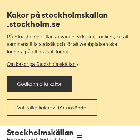
Kakor på stockholmskallan
.stockholm.se
På Stockholmskällan använder vi kakor, cookies, för att
sammanställa statistik och för att webbplatsen ska
fungera på ett bra sätt för dig.
Om kakor på Stockholmskällan
Godkänn alla kakor
Välj vilka kakor vi får använda
Till
Till
Stockholmskällan
navigationen
huvudinnehållet
Historia i ord, ljud och bild