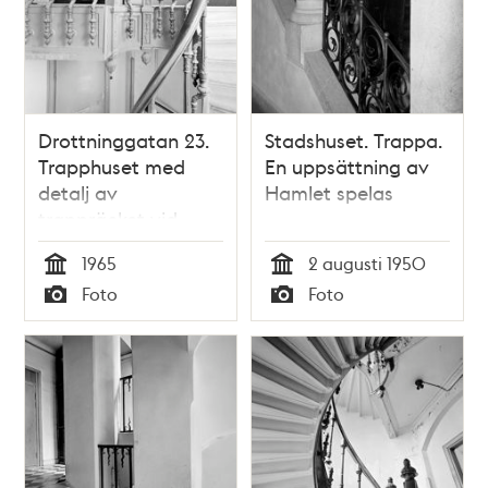
Drottninggatan 23.
Stadshuset. Trappa.
Trapphuset med
En uppsättning av
detalj av
Hamlet spelas
trappräcket vid
översta våningsplan
1965
2 augusti 1950
Tid
Tid
Foto
Foto
Typ
Typ