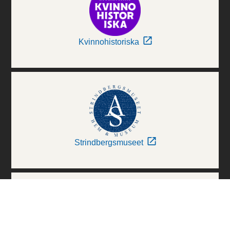
Kvinnohistoriska
Strindbergsmuseet