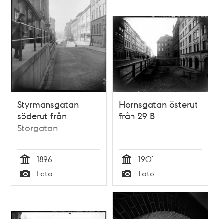
Styrmansgatan
Hornsgatan österut
söderut från
från 29 B
Storgatan
1896
1901
Tid
Tid
Foto
Foto
Typ
Typ