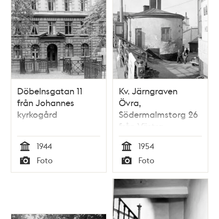
Döbelnsgatan 11
Kv. Järngraven
från Johannes
Övra,
kyrkogård
Södermalmstorg 26
från Västra
Slussgatan 10.
1944
1954
Kvarteret låg mellan
Tid
Tid
Foto
Foto
Sjöbergsplan och
Typ
Typ
Södermalmstorg vid
ungefär nuvarande
Guldfjärdsplan