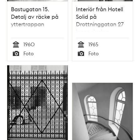
Bastugatan 15.
Interiör från Hotell
Detalj av räcke på
Solid på
yttertrappan
Drottninggatan 27
innan rivning.
Förstuga och
1960
1965
järnsmidesräcken
Tid
Tid
Foto
Foto
från 1700-talet i
Typ
Typ
trapphuset