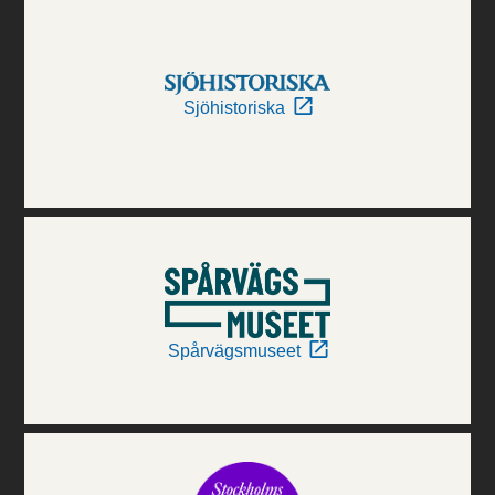
Sjöhistoriska
Spårvägsmuseet