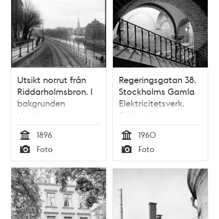
Utsikt norrut från
Regeringsgatan 38.
Riddarholmsbron. I
Stockholms Gamla
bakgrunden
Elektricitetsverk.
Vasabron
Södra trappan
1896
1960
Tid
Tid
Foto
Foto
Typ
Typ