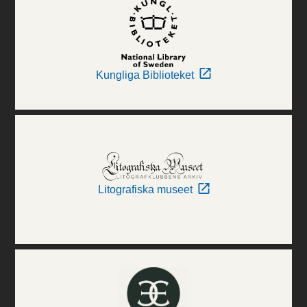
Kungliga Biblioteket
Litografiska museet