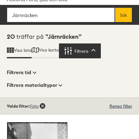
Sök
Fritextsök
Sök
Sökresultat
20
träffar på
Järnräcken
Visa karta
Visa lista
Filtrera
Filtrera
Filtrera tid
Filtrera materialtyper
Visningsläge
Totalt
Valda filter:
Foto
Rensa filter
20
träffar
Lista
Karta