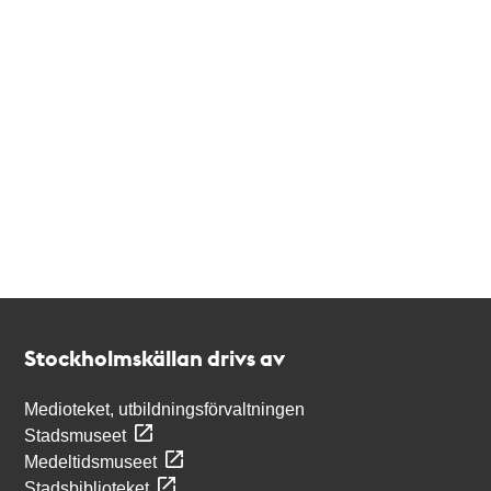
Kontakt
Stockholmskällan
Stockholmskällan drivs av
Medioteket, utbildningsförvaltningen
Stadsmuseet
Medeltidsmuseet
Stadsbiblioteket