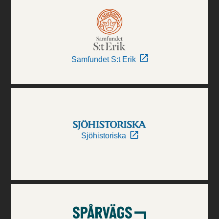
Samfundet S:t Erik
Sjöhistoriska