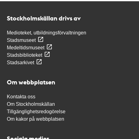
Kontakt
Stockholmskällan
Stockholmskällan drivs av
Medioteket, utbildningsförvaltningen
Stadsmuseet
Medeltidsmuseet
Stadsbiblioteket
Stadsarkivet
Om webbplatsen
Kontakta oss
Om Stockholmskällan
Tillgänglighetsredogörelse
Om kakor på webbplatsen
Sociala medier