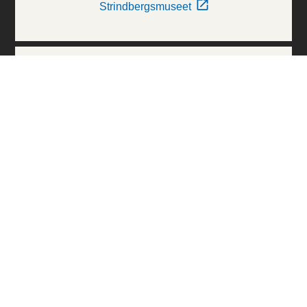
Strindbergsmuseet
Thielska Galleriet
Världskulturmuseerna