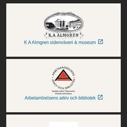
K A Almgren sidenväveri & museum
Arbetarrörelsens arkiv och bibliotek