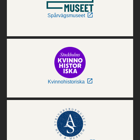
Spårvägsmuseet
Kvinnohistoriska