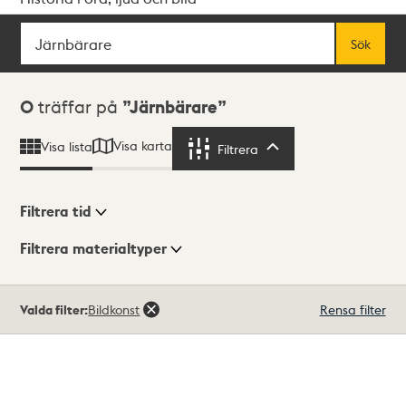
Sök
Fritextsök
Sök
Sökresultat
0
träffar på
Järnbärare
Visa karta
Visa lista
Filtrera
Filtrera
Filtrera tid
Filtrera materialtyper
Visningsläge
Totalt
Valda filter:
Bildkonst
Rensa filter
0
träffar
Lista
Karta