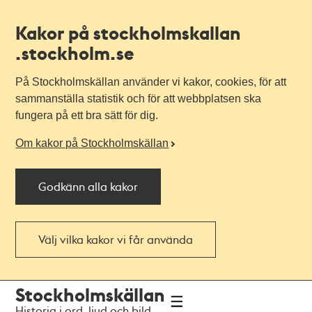
Kakor på stockholmskallan
.stockholm.se
På Stockholmskällan använder vi kakor, cookies, för att
sammanställa statistik och för att webbplatsen ska
fungera på ett bra sätt för dig.
Om kakor på Stockholmskällan
Godkänn alla kakor
Välj vilka kakor vi får använda
Till
Till
Stockholmskällan
navigationen
huvudinnehållet
Historia i ord, ljud och bild