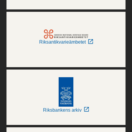
Riksantikvarieämbetet
Riksbankens arkiv