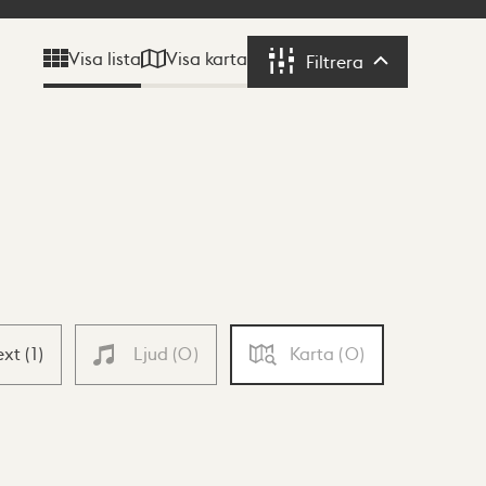
Visa karta
Visa lista
Filtrera
Filtrera
ext
(
1
)
Ljud
(
0
)
Karta
(
0
)