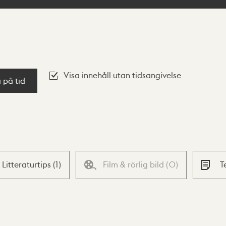
Visa innehåll utan tidsangivelse
a på tid
Litteraturtips
(
1
)
Film & rörlig bild
(
0
)
T