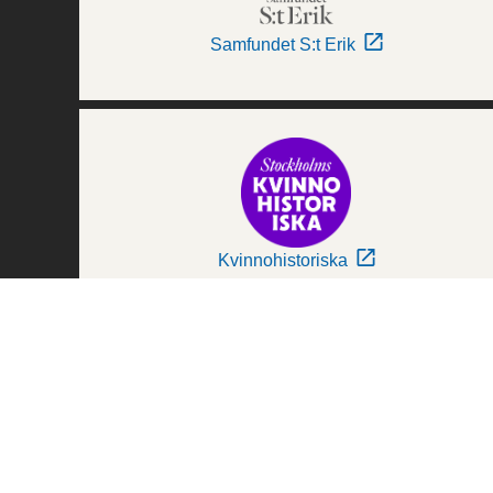
Samfundet S:t Erik
Kvinnohistoriska
Världskulturmuseerna