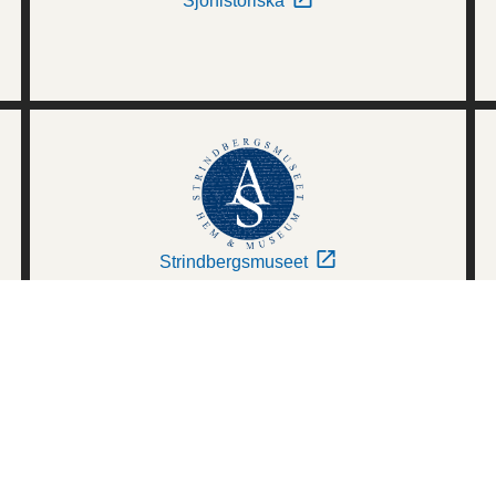
Sjöhistoriska
Strindbergsmuseet