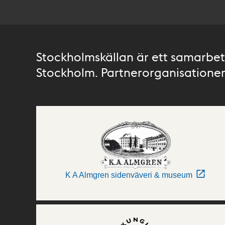
Stockholmskällan är ett samarbete
Stockholm. Partnerorganisationer 
K A Almgren sidenväveri & museum