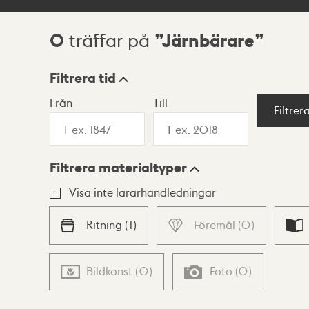
0
Järnbärare
träffar på
Sökresultat
Filtrera tid
Från
Till
Visningsläge
Filtrer
Filtrera materialtyper
Lista
Karta
Visa inte lärarhandledningar
Ritning
(
1
)
Föremål
(
0
)
Bildkonst
(
0
)
Foto
(
0
)