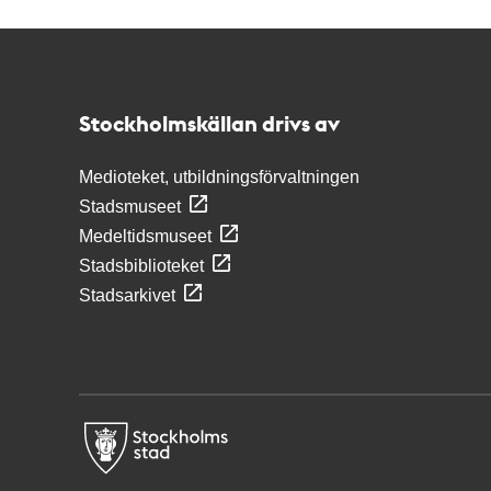
Kontakt
Stockholmskällan
Stockholmskällan drivs av
Medioteket, utbildningsförvaltningen
Stadsmuseet
Medeltidsmuseet
Stadsbiblioteket
Stadsarkivet