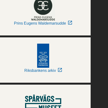
Prins Eugens Waldemarsudde
Riksbankens arkiv