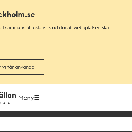
ockholm.se
tt sammanställa statistik och för att webbplatsen ska
or vi får använda
ällan
Meny
h bild