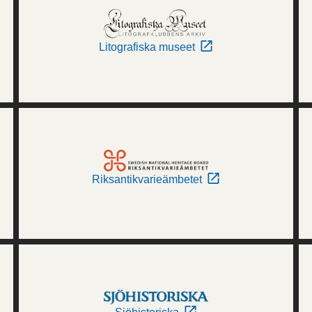
Litografiska museet
Riksantikvarieämbetet