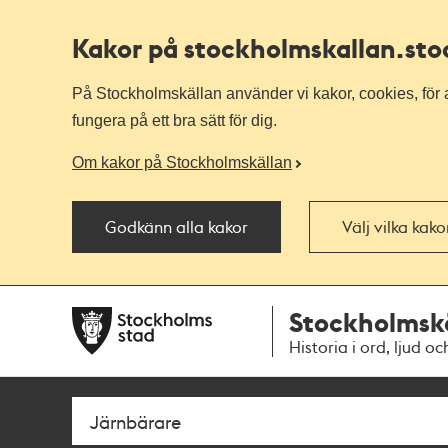
Kakor på stockholmskallan
.st
På Stockholmskällan använder vi kakor, cookies, för a
fungera på ett bra sätt för dig.
Om kakor på Stockholmskällan
Godkänn alla kakor
Välj vilka kak
Till
Till
Stockholmsk
navigationen
huvudinnehållet
Historia i ord, ljud oc
Sök
Fritextsök