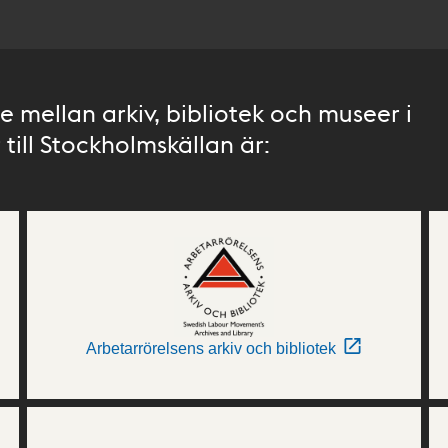
 mellan arkiv, bibliotek och museer i
till Stockholmskällan är:
Arbetarrörelsens arkiv och bibliotek