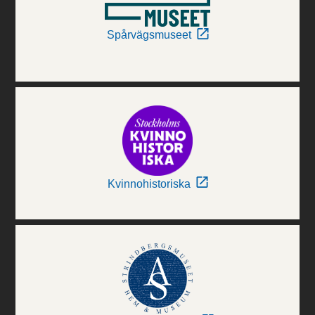
Spårvägsmuseet
Kvinnohistoriska