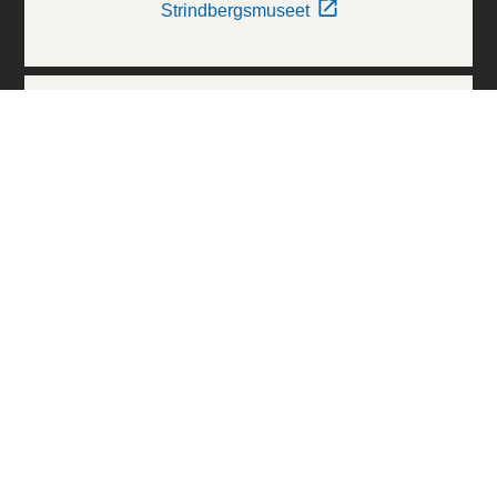
Strindbergsmuseet
Thielska Galleriet
Världskulturmuseerna