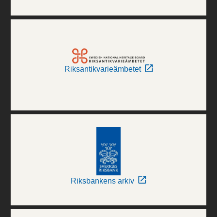
Riksantikvarieämbetet
Riksbankens arkiv