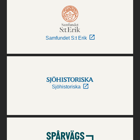
Samfundet S:t Erik
Sjöhistoriska