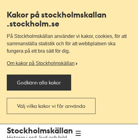
Kakor på stockholmskallan
.stockholm.se
På Stockholmskällan använder vi kakor, cookies, för att
sammanställa statistik och för att webbplatsen ska
fungera på ett bra sätt för dig.
Om kakor på Stockholmskällan
Godkänn alla kakor
Välj vilka kakor vi får använda
Till
Till
Stockholmskällan
navigationen
huvudinnehållet
Historia i ord, ljud och bild