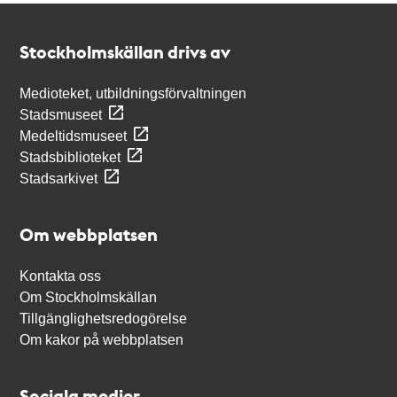
Kontakt
Stockholmskällan
Stockholmskällan drivs av
Medioteket, utbildningsförvaltningen
Stadsmuseet
Medeltidsmuseet
Stadsbiblioteket
Stadsarkivet
Om webbplatsen
Kontakta oss
Om Stockholmskällan
Tillgänglighetsredogörelse
Om kakor på webbplatsen
Sociala medier