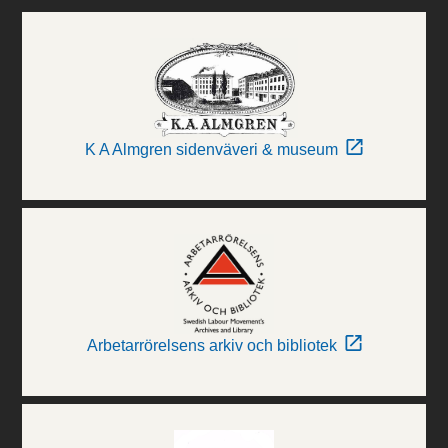
K A Almgren sidenväveri & museum
Arbetarrörelsens arkiv och bibliotek