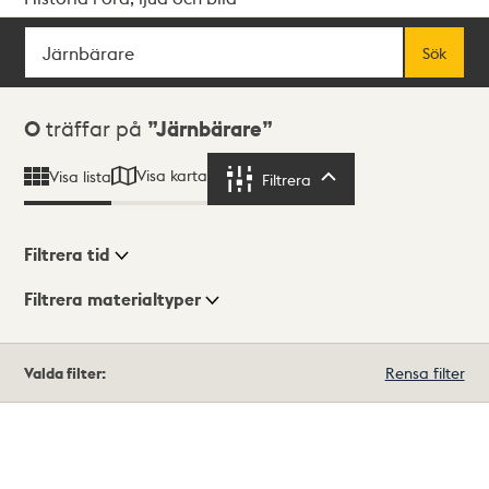
Sök
Fritextsök
Sök
Sökresultat
0
träffar på
Järnbärare
Visa karta
Visa lista
Filtrera
Filtrera
Filtrera tid
Filtrera materialtyper
Visningsläge
Totalt
Valda filter:
Rensa filter
0
träffar
Lista
Karta