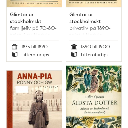
Glimtar ur
Glimtar ur
stockholmskt
stockholmskt
familjeliv på 70-80-
privatliv på 1890-
talet / av Hedvig
talet / Hedvig
Svedenborg
Svedenborg
1875 till 1890
1890 till 1900
Tid
Tid
Litteraturtips
Litteraturtips
Typ
Typ