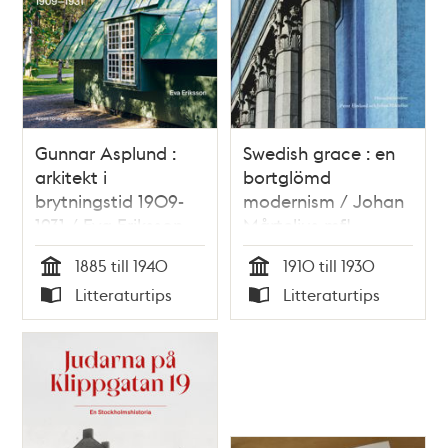
Gunnar Asplund :
Swedish grace : en
arkitekt i
bortglömd
brytningstid 1909-
modernism / Johan
1931 / Eva Eriksson
Mårtelius mfl.
1885 till 1940
1910 till 1930
Tid
Tid
Litteraturtips
Litteraturtips
Typ
Typ