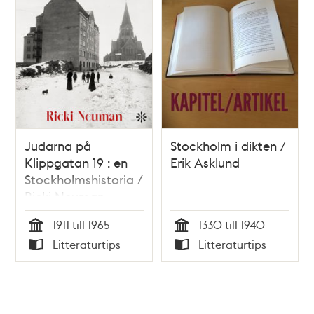
Judarna på
Stockholm i dikten /
Klippgatan 19 : en
Erik Asklund
Stockholmshistoria /
Ricki Neuman
1911 till 1965
1330 till 1940
Tid
Tid
Litteraturtips
Litteraturtips
Typ
Typ