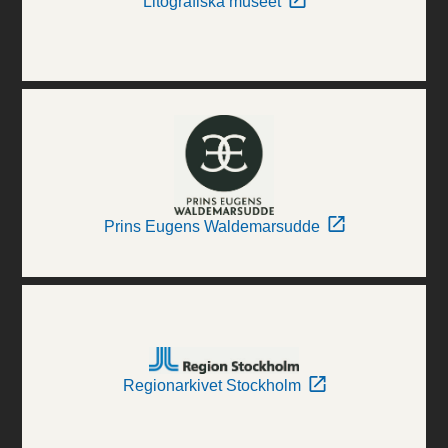
Litografiska museet
Prins Eugens Waldemarsudde
Regionarkivet Stockholm