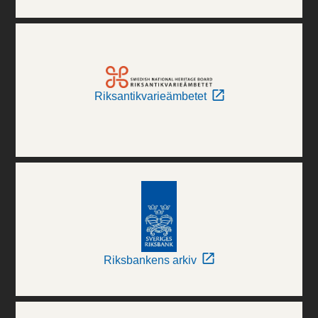
Riksantikvarieämbetet
Riksbankens arkiv