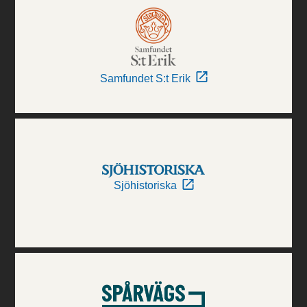
Samfundet S:t Erik
Sjöhistoriska