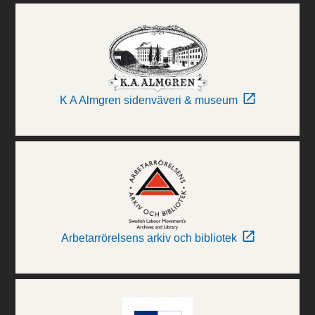
K A Almgren sidenväveri & museum
Arbetarrörelsens arkiv och bibliotek