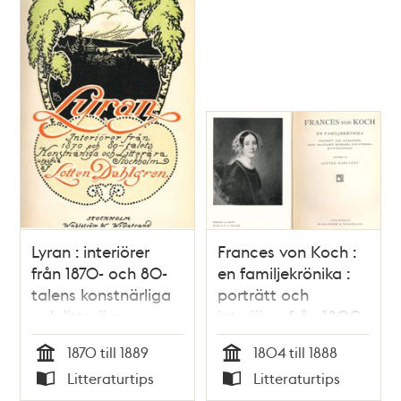
Lyran : interiörer
Frances von Koch :
från 1870- och 80-
en familjekrönika :
talens konstnärliga
porträtt och
och litterära
interiörer från 1800-
Stockholm / Lotten
talets engelska och
1870 till 1889
1804 till 1888
Dahlgren
svenska
Tid
Tid
Litteraturtips
Litteraturtips
kulturkretsar /
Typ
Typ