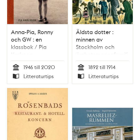
Anna-Pia, Ronny
Äldsta dotter :
och GW : en
minnen av
klassbok / Pia
Stockholm och
Karlsson
ämbetsmannafamilj
/ Alice Quensel.
1946 till 2020
1892 till 1914
Tid
Tid
Litteraturtips
Litteraturtips
Typ
Typ