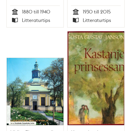
Monastra ; text:
1880 till 1940
1930 till 2015
Olof Antell m.fl.
Tid
Tid
Litteraturtips
Litteraturtips
Typ
Typ