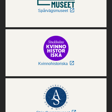
Spårvägsmuseet
Kvinnohistoriska