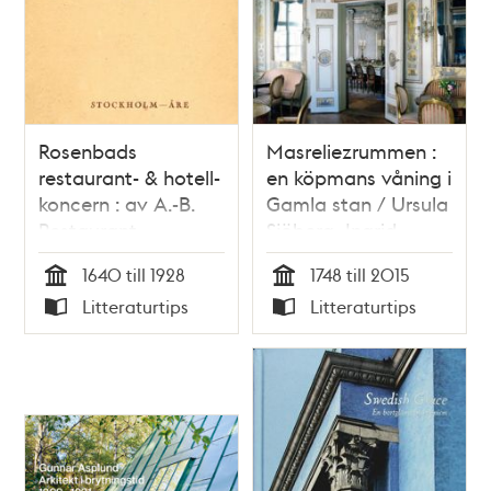
Rosenbads
Masreliezrummen :
restaurant- & hotell-
en köpmans våning i
koncern : av A.-B.
Gamla stan / Ursula
Restaurant
Sjöberg, Ingrid
Rosenbad
Sjöström
1640 till 1928
1748 till 2015
administerade
Tid
Tid
Litteraturtips
Litteraturtips
företag, uppförda
Typ
Typ
eller ombyggda av
Agnar Meurling /
Waldemar Swahn