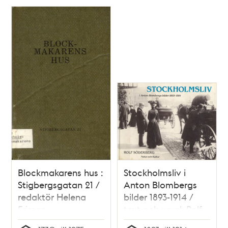
Lotten Dahlgren
Blockmakarens hus :
Stockholmsliv i
Stigbergsgatan 21 /
Anton Blombergs
redaktör Helena
bilder 1893-1914 /
Friman
text och urval: Rolf
Söderberg