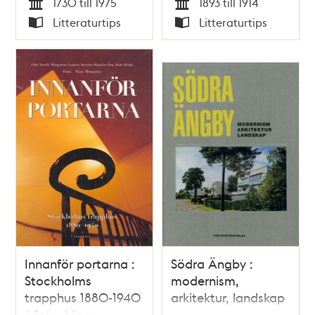
1730 till 1975
1893 till 1914
Tid
Tid
Litteraturtips
Litteraturtips
Typ
Typ
Innanför portarna :
Södra Ängby :
Stockholms
modernism,
trapphus 1880-1940
arkitektur, landskap
/ foto: Nino