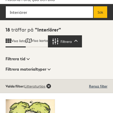
Sök
Fritextsök
Sök
Sökresultat
18
träffar på
Interiörer
Visa karta
Visa lista
Filtrera
Filtrera
Filtrera tid
Filtrera materialtyper
Visningsläge
Totalt
Valda filter:
Litteraturtips
Rensa filter
18
träffar
Lista
Karta