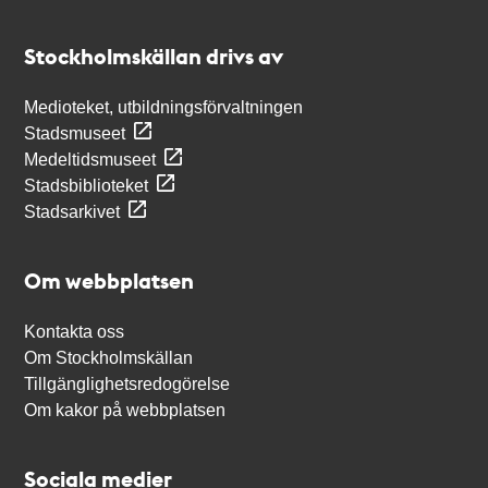
Kontakt
Stockholmskällan
Stockholmskällan drivs av
Medioteket, utbildningsförvaltningen
Stadsmuseet
Medeltidsmuseet
Stadsbiblioteket
Stadsarkivet
Om webbplatsen
Kontakta oss
Om Stockholmskällan
Tillgänglighetsredogörelse
Om kakor på webbplatsen
Sociala medier