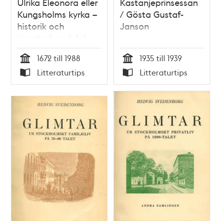
Ulrika Eleonora eller
Kastanjeprinsessan
Kungsholms kyrka –
/ Gösta Gustaf-
historik och
Janson
inventarium / John
Stenung
1672 till 1988
1935 till 1939
Tid
Tid
Litteraturtips
Litteraturtips
Typ
Typ