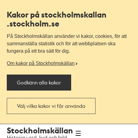
Kakor på stockholmskallan
.stockholm.se
På Stockholmskällan använder vi kakor, cookies, för att
sammanställa statistik och för att webbplatsen ska
fungera på ett bra sätt för dig.
Om kakor på Stockholmskällan
Godkänn alla kakor
Välj vilka kakor vi får använda
Till
Till
Stockholmskällan
navigationen
huvudinnehållet
Historia i ord, ljud och bild