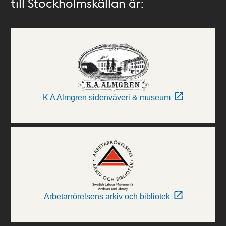
till Stockholmskällan är:
K A Almgren sidenväveri & museum
Arbetarrörelsens arkiv och bibliotek