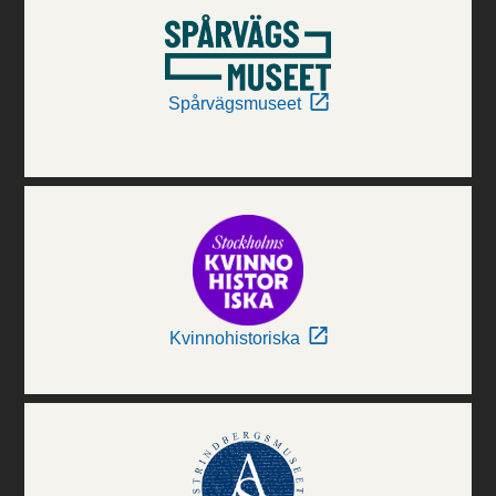
Spårvägsmuseet
Kvinnohistoriska