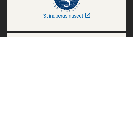
Strindbergsmuseet
Thielska Galleriet
Världskulturmuseerna