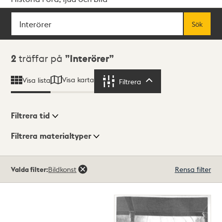
Sök
Fritextsök
Sök
Sökresultat
2
träffar på
Interörer
Visa karta
Visa lista
Filtrera
Filtrera
Filtrera tid
Filtrera materialtyper
Visningsläge
Totalt
Valda filter:
Bildkonst
Rensa filter
2
träffar
Lista
Karta