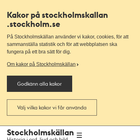
Kakor på stockholmskallan
.stockholm.se
På Stockholmskällan använder vi kakor, cookies, för att
sammanställa statistik och för att webbplatsen ska
fungera på ett bra sätt för dig.
Om kakor på Stockholmskällan
Godkänn alla kakor
Välj vilka kakor vi får använda
Till
Till
Stockholmskällan
navigationen
huvudinnehållet
Historia i ord, ljud och bild