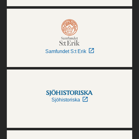
Samfundet S:t Erik
Sjöhistoriska