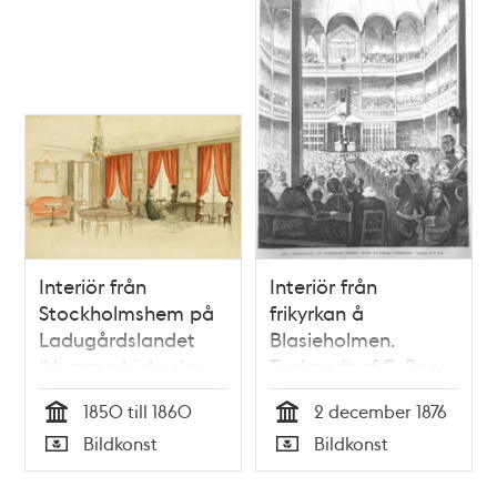
Interiör från
Interiör från
Stockholmshem på
frikyrkan å
Ladugårdslandet
Blasieholmen.
(Hummerhielmska
Tecknadt af E. Beer.
hemmet vid
1850 till 1860
2 december 1876
Ladugårdslandstorg)
Tid
Tid
Bildkonst
Bildkonst
Typ
Typ