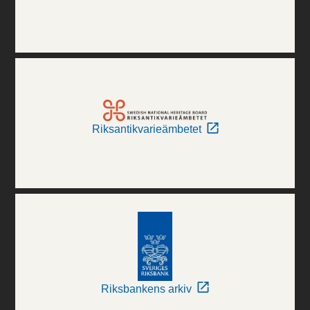
Riksantikvarieämbetet
Riksbankens arkiv