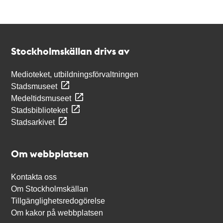
Kontakt
Stockholmskällan
Stockholmskällan drivs av
Medioteket, utbildningsförvaltningen
Stadsmuseet
Medeltidsmuseet
Stadsbiblioteket
Stadsarkivet
Om webbplatsen
Kontakta oss
Om Stockholmskällan
Tillgänglighetsredogörelse
Om kakor på webbplatsen