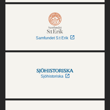
Samfundet S:t Erik
Sjöhistoriska