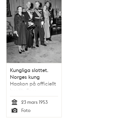
Kungliga slottet.
Norges kung
Haakon på officiellt
besök. Fr. v.
drottning Louise,
23 mars 1953
kung Haakon, kung
Tid
Foto
Gustaf VI Adolf,
Typ
prinsessan Ingeborg
och prins Bertil