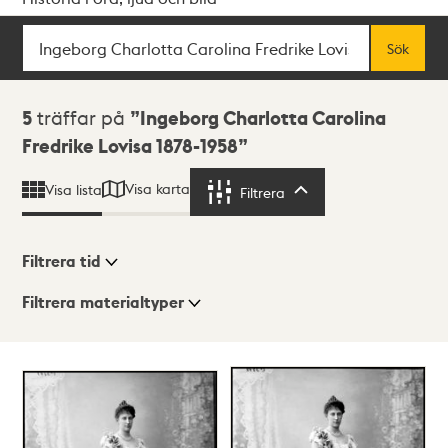
Sök
Fritextsök
Sök
Sökresultat
5
träffar på
Ingeborg Charlotta Carolina
Fredrike Lovisa 1878-1958
Visa karta
Visa lista
Filtrera
Filtrera
Filtrera tid
Filtrera materialtyper
Visningsläge
Totalt
5
träffar
Lista
Karta