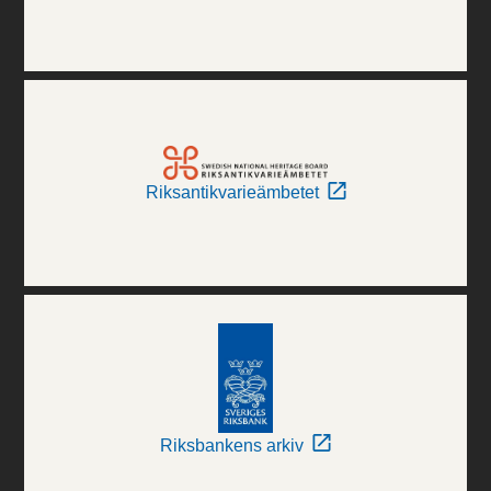
Riksantikvarieämbetet
Riksbankens arkiv