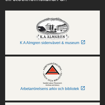
K A Almgren sidenväveri & museum
Arbetarrörelsens arkiv och bibliotek