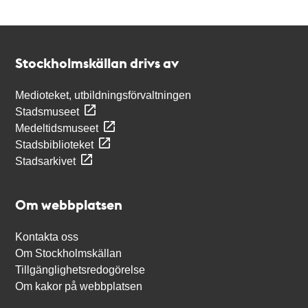
Kontakt
Stockholmskällan
Stockholmskällan drivs av
Medioteket, utbildningsförvaltningen
Stadsmuseet
Medeltidsmuseet
Stadsbiblioteket
Stadsarkivet
Om webbplatsen
Kontakta oss
Om Stockholmskällan
Tillgänglighetsredogörelse
Om kakor på webbplatsen