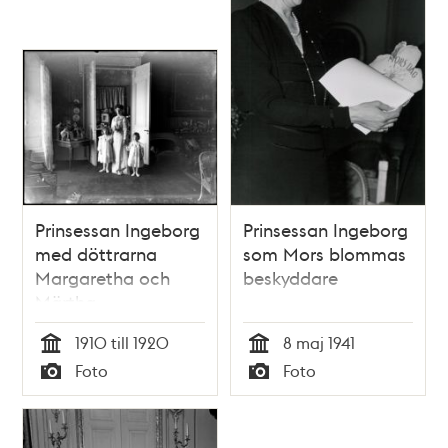
Prinsessan Ingeborg
Prinsessan Ingeborg
med döttrarna
som Mors blommas
Margaretha och
beskyddare
Märtha
1910 till 1920
8 maj 1941
Tid
Tid
Foto
Foto
Typ
Typ