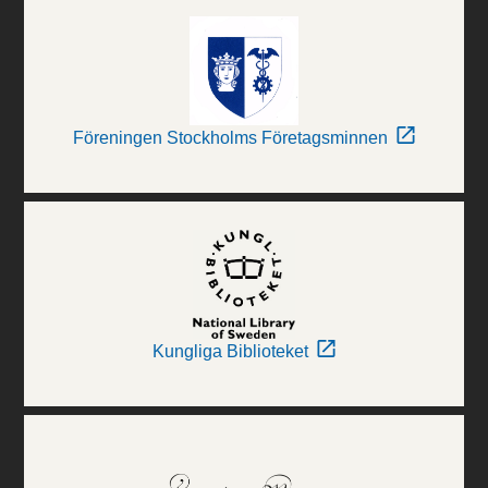
Föreningen Stockholms Företagsminnen
Kungliga Biblioteket