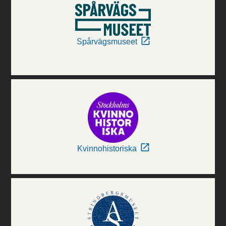
Spårvägsmuseet
Kvinnohistoriska