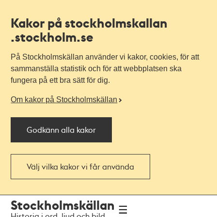
Kakor på stockholmskallan
.stockholm.se
På Stockholmskällan använder vi kakor, cookies, för att
sammanställa statistik och för att webbplatsen ska
fungera på ett bra sätt för dig.
Om kakor på Stockholmskällan
Godkänn alla kakor
Välj vilka kakor vi får använda
Till
Till
Stockholmskällan
navigationen
huvudinnehållet
Historia i ord, ljud och bild