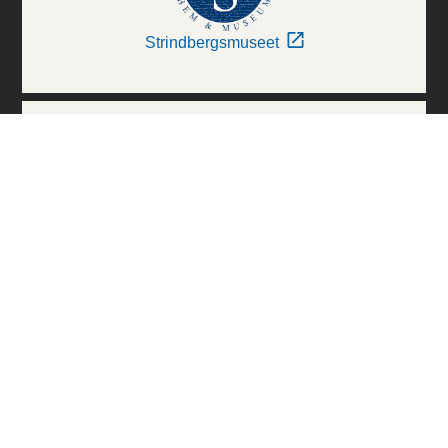
Strindbergsmuseet
Thielska Galleriet
Världskulturmuseerna