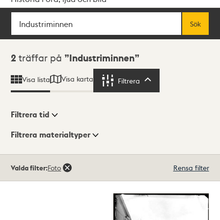
Sök
Fritextsök
Sök
Sökresultat
2
träffar på
Industriminnen
Visa karta
Visa lista
Filtrera
Filtrera
Filtrera tid
Filtrera materialtyper
Visningsläge
Totalt
Valda filter:
Foto
Rensa filter
2
träffar
Lista
Karta