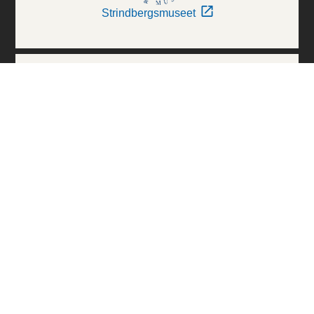
Strindbergsmuseet
Thielska Galleriet
Världskulturmuseerna