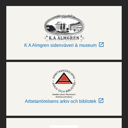
K A Almgren sidenväveri & museum
Arbetarrörelsens arkiv och bibliotek