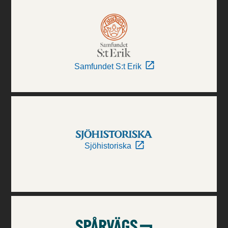
Samfundet S:t Erik
Sjöhistoriska