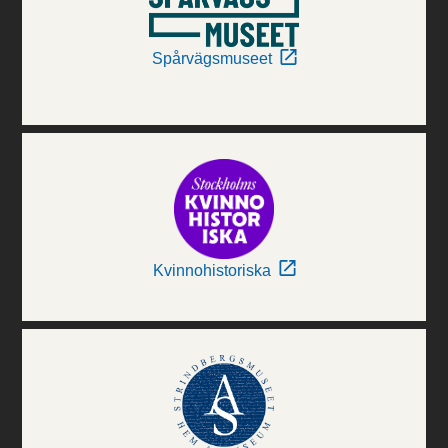
Spårvägsmuseet
Kvinnohistoriska