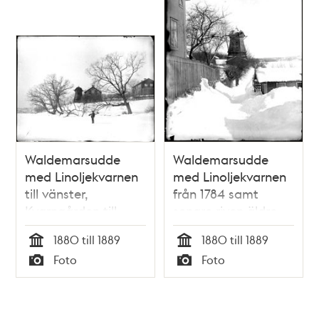
Waldemarsudde
Waldemarsudde
med Linoljekvarnen
med Linoljekvarnen
till vänster,
från 1784 samt
Kvarngården till
senare riven äldre
höger samt en på
bebyggelse
1880 till 1889
1880 till 1889
1800-talet riven
Tid
Tid
Foto
Foto
byggnad
Typ
Typ