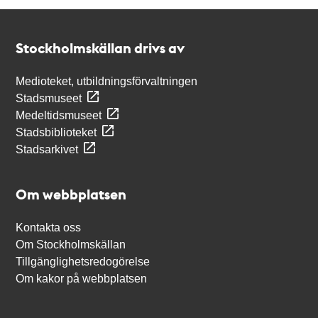
Kontakt
Stockholmskällan
Stockholmskällan drivs av
Medioteket, utbildningsförvaltningen
Stadsmuseet
Medeltidsmuseet
Stadsbiblioteket
Stadsarkivet
Om webbplatsen
Kontakta oss
Om Stockholmskällan
Tillgänglighetsredogörelse
Om kakor på webbplatsen