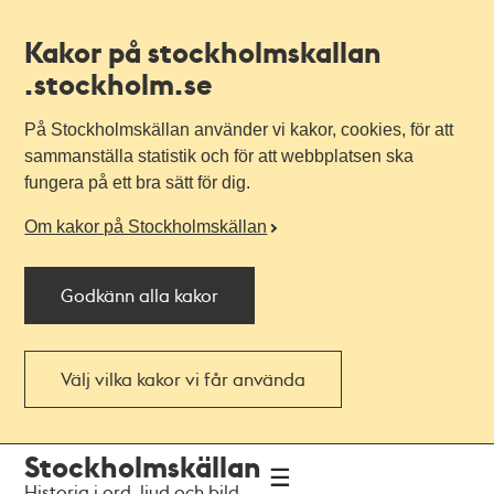
Kakor på stockholmskallan
.stockholm.se
På Stockholmskällan använder vi kakor, cookies, för att
sammanställa statistik och för att webbplatsen ska
fungera på ett bra sätt för dig.
Om kakor på Stockholmskällan
Godkänn alla kakor
Välj vilka kakor vi får använda
Till
Till
Stockholmskällan
navigationen
huvudinnehållet
Historia i ord, ljud och bild