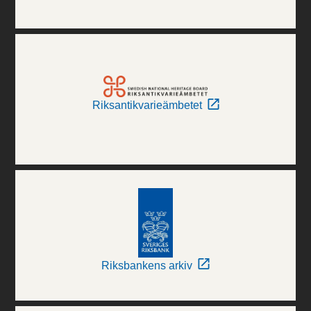
Riksantikvarieämbetet
Riksbankens arkiv