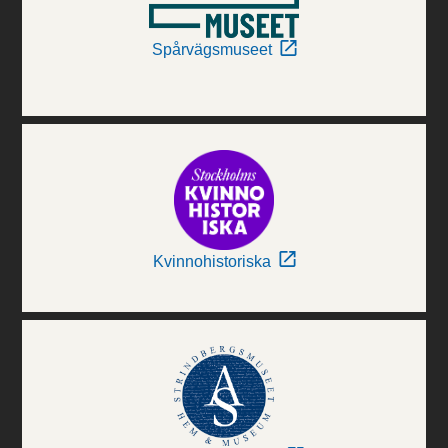
Spårvägsmuseet
Kvinnohistoriska