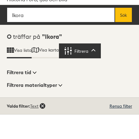
Sök
Fritextsök
Sök
Sökresultat
0
träffar på
Ikora
Visa karta
Visa lista
Filtrera
Filtrera
Filtrera tid
Filtrera materialtyper
Visningsläge
Totalt
Valda filter:
Text
Rensa filter
0
träffar
Lista
Karta