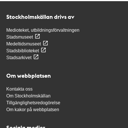
Kontakt
Stockholmskällan
Stockholmskällan drivs av
Medioteket, utbildningsförvaltningen
Stadsmuseet
Medeltidsmuseet
Stadsbiblioteket
Stadsarkivet
Om webbplatsen
Kontakta oss
Om Stockholmskällan
Tillgänglighetsredogörelse
Om kakor på webbplatsen
Sociala medier