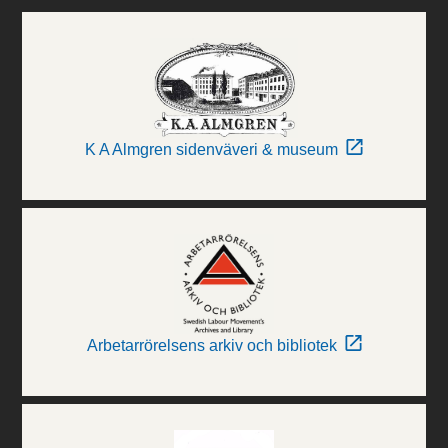
K A Almgren sidenväveri & museum
Arbetarrörelsens arkiv och bibliotek