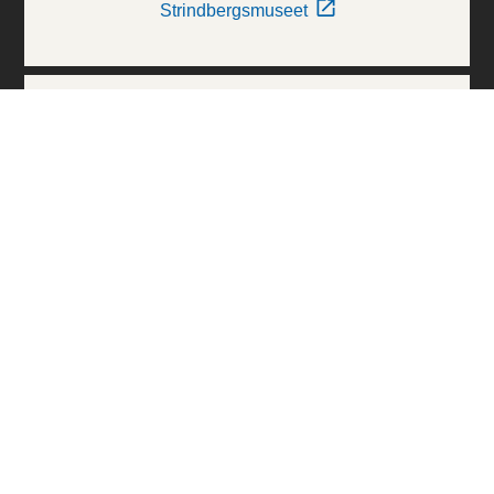
Strindbergsmuseet
Thielska Galleriet
Världskulturmuseerna