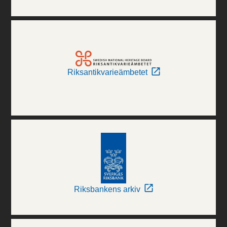
Riksantikvarieämbetet
Riksbankens arkiv