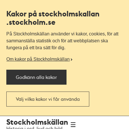
Kakor på stockholmskallan
.stockholm.se
På Stockholmskällan använder vi kakor, cookies, för att
sammanställa statistik och för att webbplatsen ska
fungera på ett bra sätt för dig.
Om kakor på Stockholmskällan
Godkänn alla kakor
Välj vilka kakor vi får använda
Till
Till
Stockholmskällan
navigationen
huvudinnehållet
Historia i ord, ljud och bild