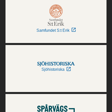
Samfundet S:t Erik
Sjöhistoriska