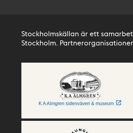
Stockholmskällan är ett samarbete
Stockholm. Partnerorganisationer 
K A Almgren sidenväveri & museum