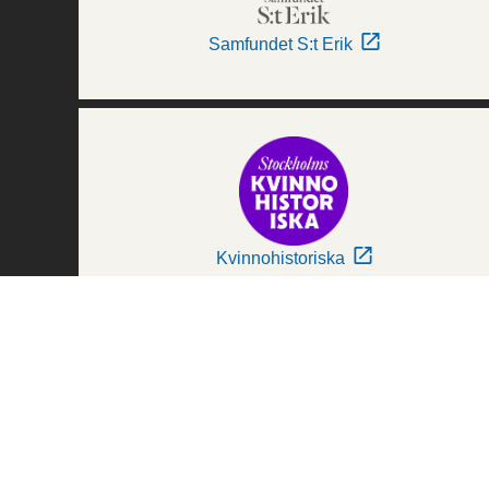
Samfundet S:t Erik
Kvinnohistoriska
Världskulturmuseerna