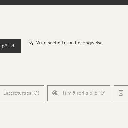
Visa innehåll utan tidsangivelse
a på tid
Litteraturtips
(
0
)
Film & rörlig bild
(
0
)