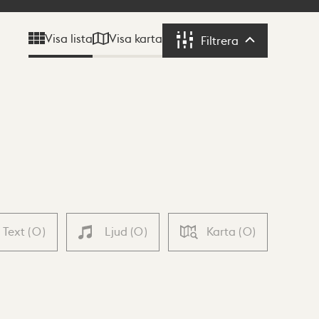
Visa karta
Visa lista
Filtrera
Filtrera
Text
(
0
)
Ljud
(
0
)
Karta
(
0
)