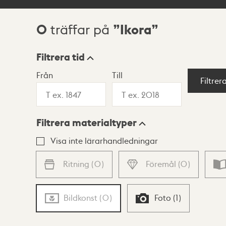
0
Ikora
träffar på
Sökresultat
Filtrera tid
Från
Till
Visningsläge
Filtrer
Filtrera materialtyper
Lista
Karta
Visa inte lärarhandledningar
Ritning
(
0
)
Föremål
(
0
)
Bildkonst
(
0
)
Foto
(
1
)