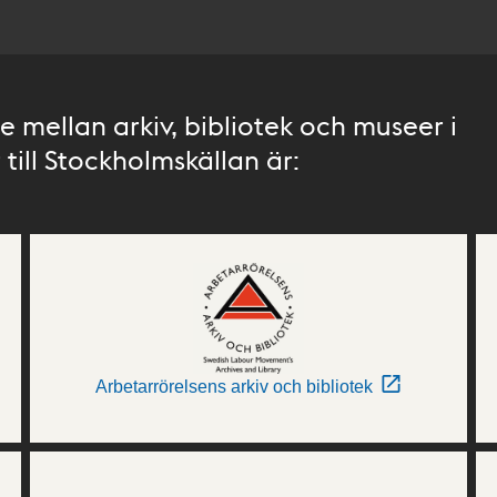
 mellan arkiv, bibliotek och museer i
till Stockholmskällan är:
Arbetarrörelsens arkiv och bibliotek