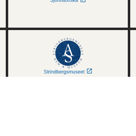
Sjöhistoriska
Strindbergsmuseet