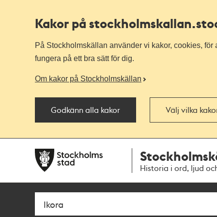
Kakor på stockholmskallan
.st
På Stockholmskällan använder vi kakor, cookies, för a
fungera på ett bra sätt för dig.
Om kakor på Stockholmskällan
Godkänn alla kakor
Välj vilka kak
Till
Till
Stockholmsk
navigationen
huvudinnehållet
Historia i ord, ljud oc
Sök
Fritextsök