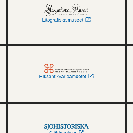
Litografiska museet
Riksantikvarieämbetet