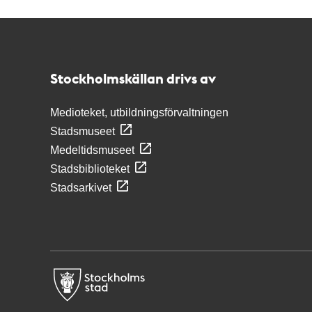
Kontakt
Stockholmskällan
Stockholmskällan drivs av
Medioteket, utbildningsförvaltningen
Stadsmuseet
Medeltidsmuseet
Stadsbiblioteket
Stadsarkivet