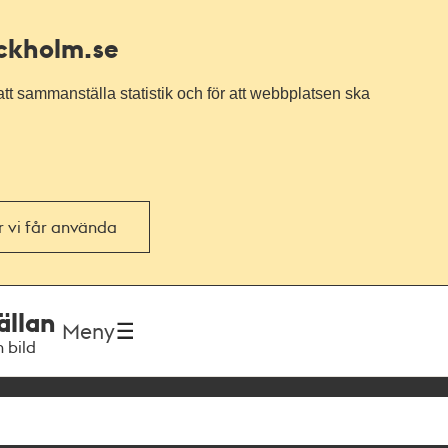
ockholm.se
tt sammanställa statistik och för att webbplatsen ska
or vi får använda
ällan
Meny
h bild