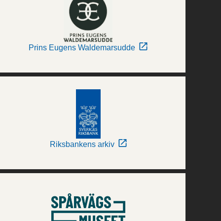
Prins Eugens Waldemarsudde
Riksbankens arkiv