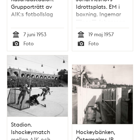
Grupporträtt av
Idrottsplats. EM i
AIK:s fotbollslag
boxning. Ingemar
""Ingo"" Johansson
försvarade sin EM-
7 juni 1953
19 maj 1957
titel
Tid
Tid
Foto
Foto
Typ
Typ
Stadion.
Ishockeymatch
Hockeybänken,
mellan AIK och
Östermalms IP