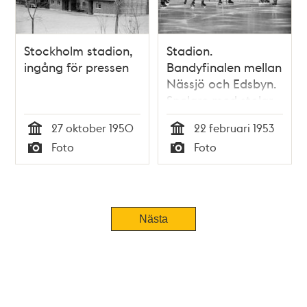
Stockholm stadion,
Stadion.
ingång för pressen
Bandyfinalen mellan
Nässjö och Edsbyn.
Spelare med stolar
på isen
27 oktober 1950
22 februari 1953
Tid
Tid
Foto
Foto
Typ
Typ
Tidigare
Nästa