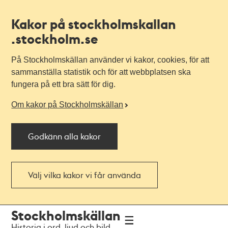
Kakor på stockholmskallan
.stockholm.se
På Stockholmskällan använder vi kakor, cookies, för att
sammanställa statistik och för att webbplatsen ska
fungera på ett bra sätt för dig.
Om kakor på Stockholmskällan
Godkänn alla kakor
Välj vilka kakor vi får använda
Till
Till
Stockholmskällan
navigationen
huvudinnehållet
Historia i ord, ljud och bild