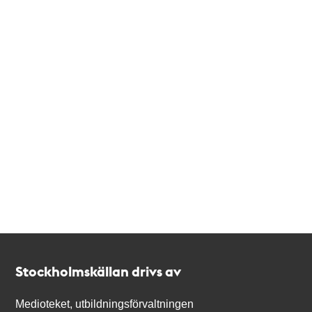
Kontakt
Stockholmskällan
Stockholmskällan drivs av
Medioteket, utbildningsförvaltningen