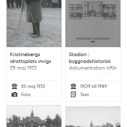
Kristinebergs
Stadion :
idrottsplats invigs
byggnadshistorisk
25 maj 1933
dokumentation inför
byggnadsminnesförklari
25 maj 1933
1909 till 1989
Tid
Tid
Foto
Text
Typ
Typ