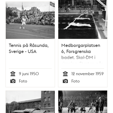
Tennis på Råsunda,
Medborgarplatsen
Sverige - USA
6, Forsgrenska
badet. Skol-DM i
simning. Starten går
i 4:e försöksheatet i
9 juni 1950
12 november 1959
C-pojkarnas frisim.
Tid
Tid
Foto
Foto
Närmst i bild två
Typ
Typ
pojkar från Norra
Latins skola,
Fjäärstad och Bohlin