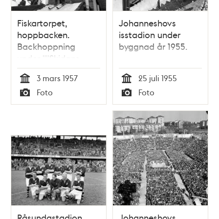
Fiskartorpet,
Johanneshovs
hoppbacken.
isstadion under
Backhoppning
byggnad år 1955.
under ""Skidans
dag"". En pojke redo
3 mars 1957
25 juli 1955
att hoppa
Tid
Tid
Foto
Foto
Typ
Typ
Råsundastadion.
Johanneshovs