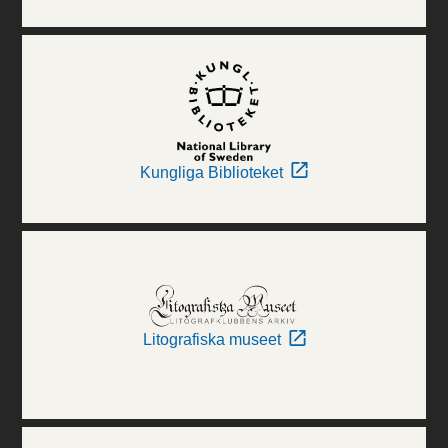
Kungliga Biblioteket
Litografiska museet