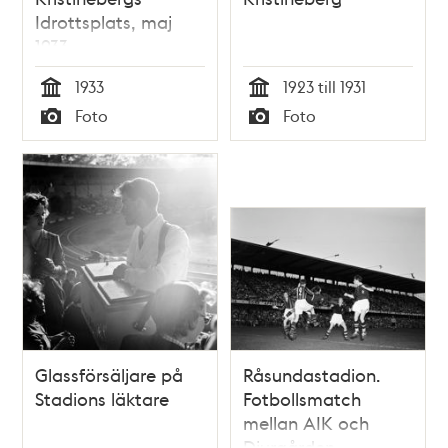
Idrottsplats, maj
1933
1933
1923 till 1931
Tid
Tid
Foto
Foto
Typ
Typ
Glassförsäljare på
Råsundastadion.
Stadions läktare
Fotbollsmatch
mellan AIK och
Djurgården