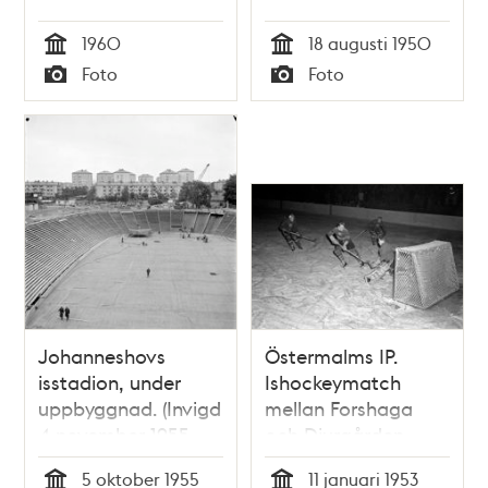
1960
18 augusti 1950
Tid
Tid
Foto
Foto
Typ
Typ
Johanneshovs
Östermalms IP.
isstadion, under
Ishockeymatch
uppbyggnad. (Invigd
mellan Forshaga
4 november 1955,
och Djurgården
som en konstfrusen
5 oktober 1955
11 januari 1953
bandybana, vilket