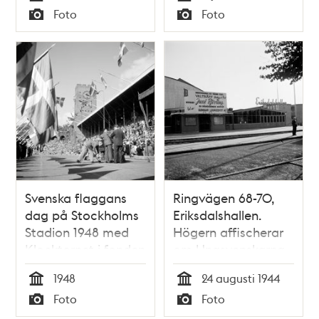
Tid
Tid
Foto
Foto
senare blev
Typ
Typ
isstadion)
Svenska flaggans
Ringvägen 68-70,
dag på Stockholms
Eriksdalshallen.
Stadion 1948 med
Högern affischerar
Klocktornet i fonden
om Ungsvenskarna
och Högerns stora
1948
24 augusti 1944
valträff.
Tid
Tid
Foto
Foto
Stockholmshögerns
Typ
Typ
ordförande Gunnar