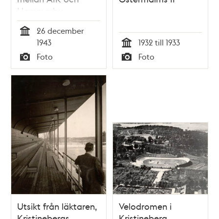
Hammarby
26 december
Tid
1943
1932 till 1933
Tid
Foto
Foto
Typ
Typ
Utsikt från läktaren,
Velodromen i
Kristinebergs
Kristineberg