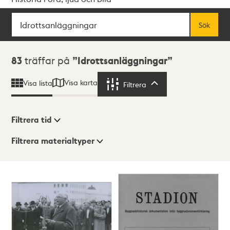
Sök
Fritextsök
Sök
Sökresultat
83
träffar på
Idrottsanläggningar
Visa karta
Visa lista
Filtrera
Filtrera
Filtrera tid
Filtrera materialtyper
Visningsläge
Totalt
83
träffar
Lista
Karta