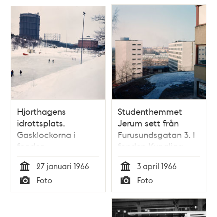
Ljungqvist ska tala
och Jussi Björling
ska sjunga
Hjorthagens
Studenthemmet
idrottsplats.
Jerum sett från
Gasklockorna i
Furusundsgatan 3. I
fonden
fonden Kungliga
Tennishallen och
27 januari 1966
3 april 1966
Hjorthagen
Tid
Tid
Foto
Foto
Typ
Typ