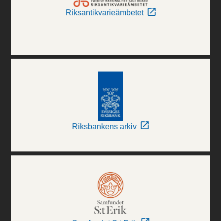
Riksantikvarieämbetet
Riksbankens arkiv