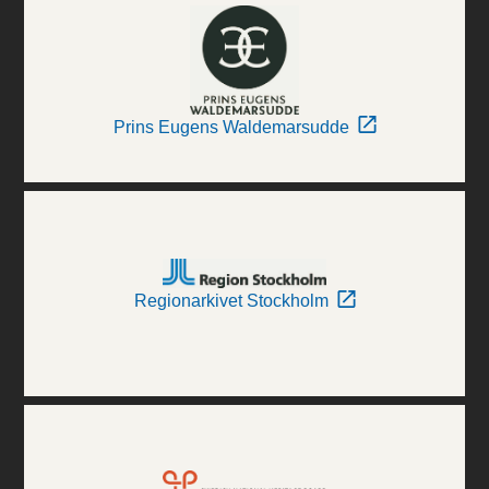
Prins Eugens Waldemarsudde
Regionarkivet Stockholm