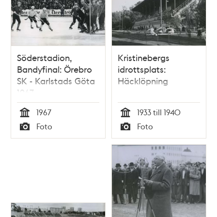
Söderstadion,
Kristinebergs
Bandyfinal: Örebro
idrottsplats:
SK - Karlstads Göta
Häcklöpning
1967
1967
1933 till 1940
Tid
Tid
Foto
Foto
Typ
Typ