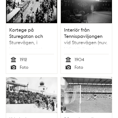
Kortege på
Interiör från
Sturegatan och
Tennispaviljongen
Sturevägen, i
vid Sturevägen (nuv.
korsningen mot
Lidingövägen)
Valhallavägen, i
1912
1904
samband med
Tid
Tid
Foto
Foto
Olympiska spelen
Typ
Typ
1912 . I fonden
Stockholms stadion.