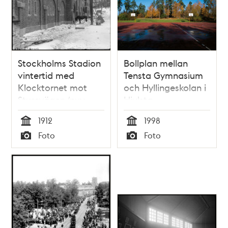
Stockholms Stadion
Bollplan mellan
vintertid med
Tensta Gymnasium
Klocktornet mot
och Hyllingeskolan i
Sturevägen (nuv.
Hjulsta
Lidingövägen).
1912
1998
Tid
Tid
Foto
Foto
Typ
Typ