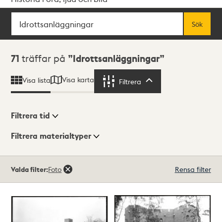
Sök
Fritextsök
Sök
Sökresultat
71
träffar på
Idrottsanläggningar
Visa karta
Visa lista
Filtrera
Filtrera
Filtrera tid
Filtrera materialtyper
Visningsläge
Totalt
Valda filter:
Foto
Rensa filter
71
träffar
Lista
Karta