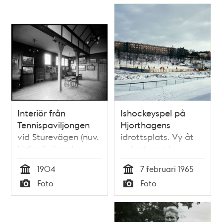
Interiör från
Ishockeyspel på
Tennispaviljongen
Hjorthagens
vid Sturevägen (nuv.
idrottsplats. Vy åt
Lidingövägen)
sydost mot kv.
Spåret och Jakten
1904
7 februari 1965
Tid
Tid
Foto
Foto
Typ
Typ