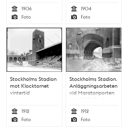
Södra fasaden
1906
1904
Tid
Tid
Foto
Foto
Typ
Typ
Stockholms Stadion
Stockholms Stadion.
mot Klocktornet
Anläggningsarbeten
vintertid
vid Maratonporten
mot Valhallavägen.
1912
1912
Tid
Tid
Foto
Foto
Typ
Typ