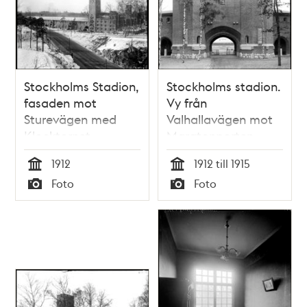
Stockholms Stadion,
Stockholms stadion.
fasaden mot
Vy från
Sturevägen med
Valhallavägen mot
Klocktornet,
Maratonporten.
vintertid.
1912
1912 till 1915
Tid
Tid
Foto
Foto
Typ
Typ