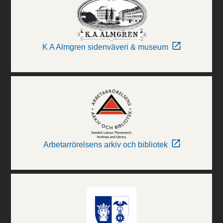
K A Almgren sidenväveri & museum
Arbetarrörelsens arkiv och bibliotek