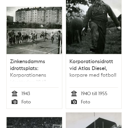
Zinkensdamms
Korporationsidrott
idrottsplats:
vid Atlas Diesel,
Korporationens
korpare med fotboll
idrottsdag 1943
1943
1940 till 1955
Tid
Tid
Foto
Foto
Typ
Typ