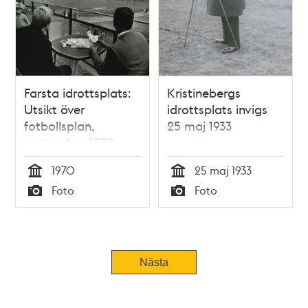
Farsta idrottsplats:
Kristinebergs
Utsikt över
idrottsplats invigs
fotbollsplan,
25 maj 1933
september 1970
1970
25 maj 1933
Tid
Tid
Foto
Foto
Typ
Typ
Nästa