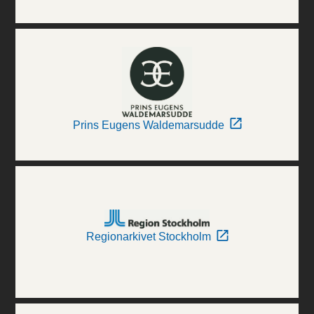
Prins Eugens Waldemarsudde
Regionarkivet Stockholm