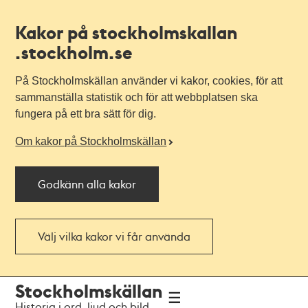
Kakor på stockholmskallan
.stockholm.se
På Stockholmskällan använder vi kakor, cookies, för att
sammanställa statistik och för att webbplatsen ska
fungera på ett bra sätt för dig.
Om kakor på Stockholmskällan
Godkänn alla kakor
Välj vilka kakor vi får använda
Till
Till
Stockholmskällan
navigationen
huvudinnehållet
Historia i ord, ljud och bild