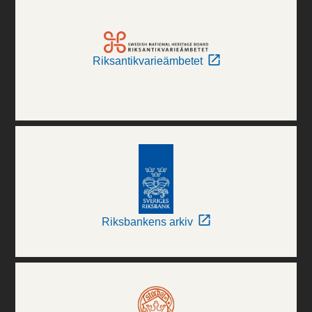
Riksantikvarieämbetet
Riksbankens arkiv