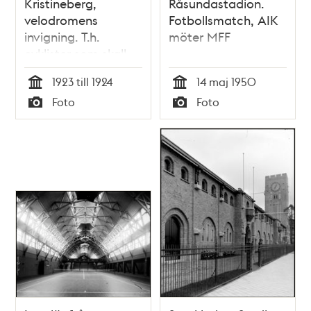
Kristineberg,
Råsundastadion.
velodromens
Fotbollsmatch, AIK
invigning. T.h.
möter MFF
cyklister som skall
starta
1923 till 1924
14 maj 1950
Tid
Tid
Foto
Foto
Typ
Typ