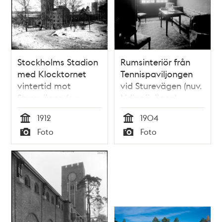
Stockholms Stadion
Rumsinteriör från
med Klocktornet
Tennispaviljongen
vintertid mot
vid Sturevägen (nuv.
Sturevägen (nuv.
Lidingövägen)
Lidingövägen).
1912
1904
Tid
Tid
Foto
Foto
Typ
Typ