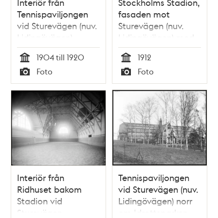
Interiör från
Stockholms Stadion,
Tennispaviljongen
fasaden mot
vid Sturevägen (nuv.
Sturevägen (nuv.
Lidingövägen)
Lidingövägen) med
Klocktornet
1904 till 1920
1912
Tid
Tid
Foto
Foto
Typ
Typ
Interiör från
Tennispaviljongen
Ridhuset bakom
vid Sturevägen (nuv.
Stadion vid
Lidingövägen) norr
Sturevägen
om Idrottsparken.