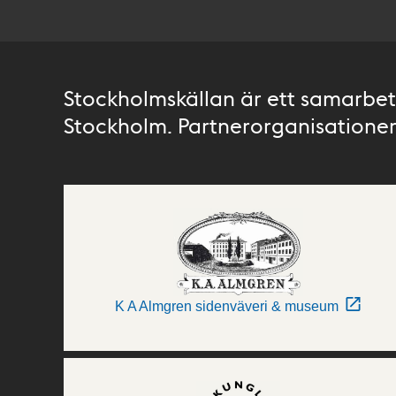
Stockholmskällan är ett samarbete
Stockholm. Partnerorganisationer 
K A Almgren sidenväveri & museum