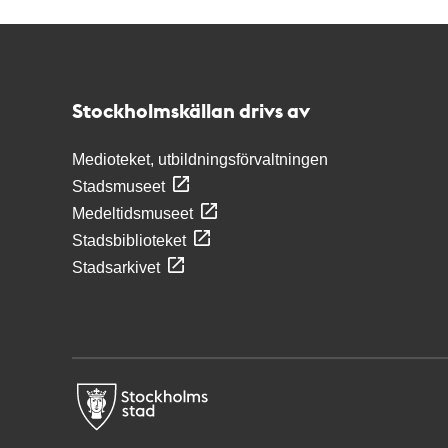
Kontakt
Stockholmskällan
Stockholmskällan drivs av
Medioteket, utbildningsförvaltningen
Stadsmuseet
Medeltidsmuseet
Stadsbiblioteket
Stadsarkivet