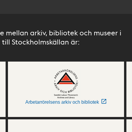
 mellan arkiv, bibliotek och museer i
till Stockholmskällan är:
Arbetarrörelsens arkiv och bibliotek