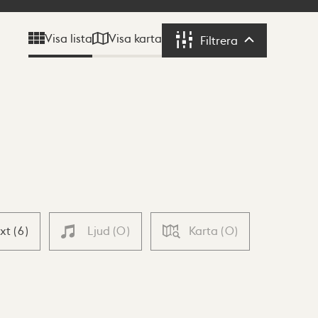
Visa karta
Visa lista
Filtrera
Filtrera
ext
(
6
)
Ljud
(
0
)
Karta
(
0
)