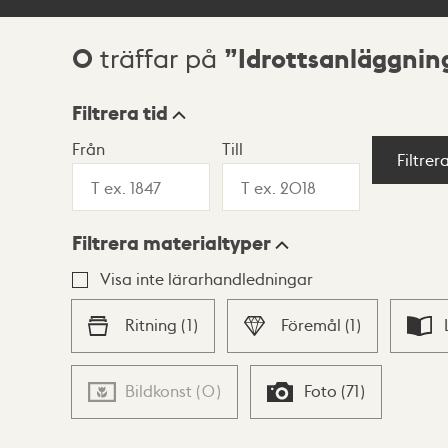
0
Idrottsanläggnin
träffar på
Sökresultat
Filtrera tid
Från
Till
Visningsläge
Filtrer
Filtrera materialtyper
Lista
Karta
Visa inte lärarhandledningar
Ritning
(
1
)
Föremål
(
1
)
Bildkonst
(
0
)
Foto
(
71
)