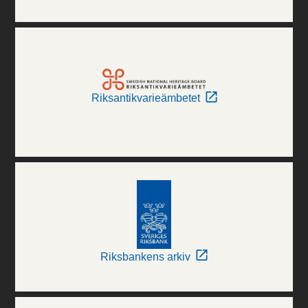
Riksantikvarieämbetet
Riksbankens arkiv