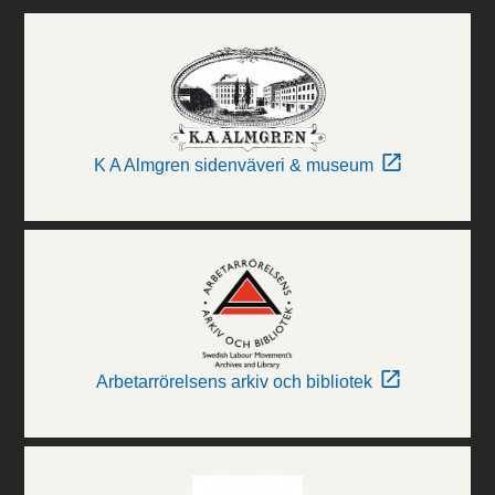
K A Almgren sidenväveri & museum
Arbetarrörelsens arkiv och bibliotek