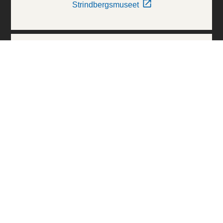
Strindbergsmuseet
Thielska Galleriet
Världskulturmuseerna