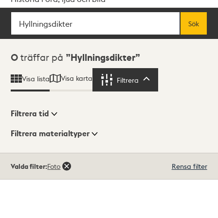
Sök
Fritextsök
Sök
Sökresultat
0
träffar på
Hyllningsdikter
Visa karta
Visa lista
Filtrera
Filtrera
Filtrera tid
Filtrera materialtyper
Visningsläge
Totalt
Valda filter:
Foto
Rensa filter
0
träffar
Lista
Karta