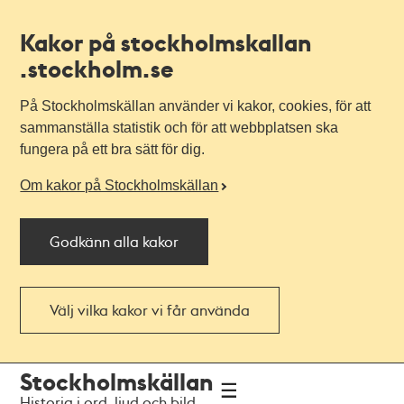
Kakor på stockholmskallan
.stockholm.se
På Stockholmskällan använder vi kakor, cookies, för att
sammanställa statistik och för att webbplatsen ska
fungera på ett bra sätt för dig.
Om kakor på Stockholmskällan
Godkänn alla kakor
Välj vilka kakor vi får använda
Till
Till
Stockholmskällan
navigationen
huvudinnehållet
Historia i ord, ljud och bild