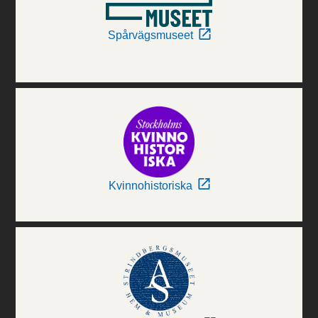
Spårvägsmuseet
Kvinnohistoriska