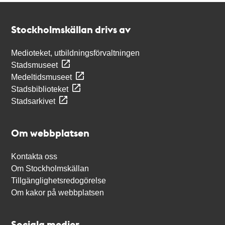
Kontakt
Stockholmskällan
Stockholmskällan drivs av
Medioteket, utbildningsförvaltningen
Stadsmuseet
Medeltidsmuseet
Stadsbiblioteket
Stadsarkivet
Om webbplatsen
Kontakta oss
Om Stockholmskällan
Tillgänglighetsredogörelse
Om kakor på webbplatsen
Sociala medier