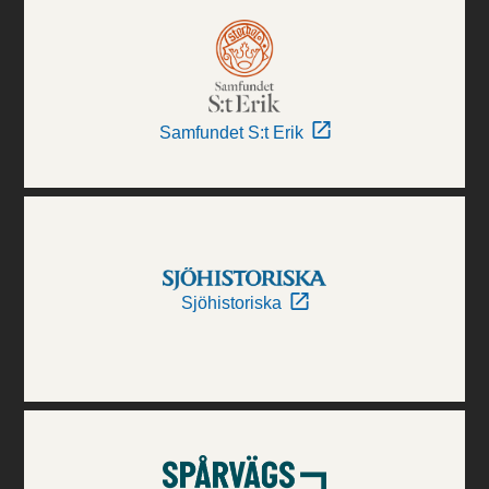
Samfundet S:t Erik
Sjöhistoriska