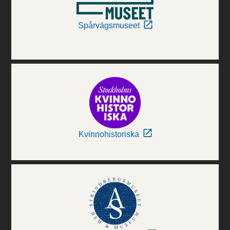
Spårvägsmuseet
Kvinnohistoriska