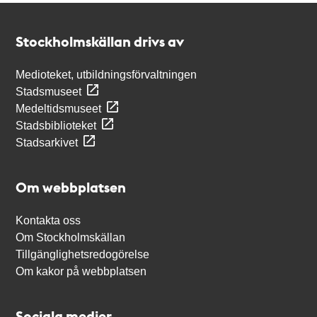
Kontakt
Stockholmskällan
Stockholmskällan drivs av
Medioteket, utbildningsförvaltningen
Stadsmuseet
Medeltidsmuseet
Stadsbiblioteket
Stadsarkivet
Om webbplatsen
Kontakta oss
Om Stockholmskällan
Tillgänglighetsredogörelse
Om kakor på webbplatsen
Sociala medier