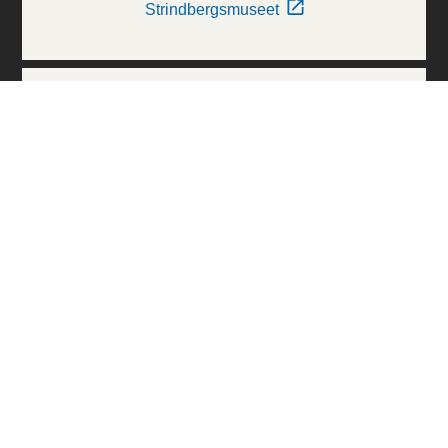
Strindbergsmuseet
Thielska Galleriet
Världskulturmuseerna