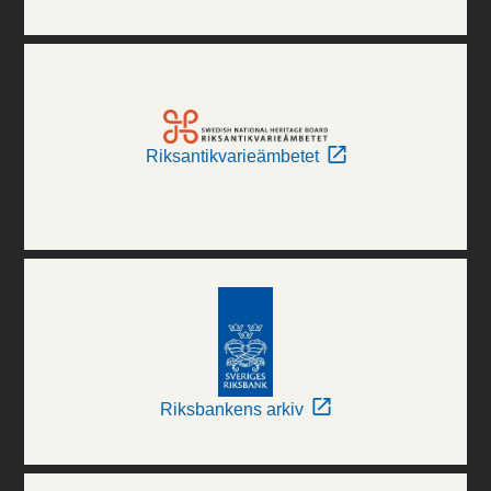
Riksantikvarieämbetet
Riksbankens arkiv