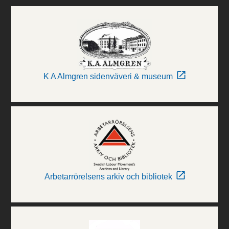
K A Almgren sidenväveri & museum
Arbetarrörelsens arkiv och bibliotek