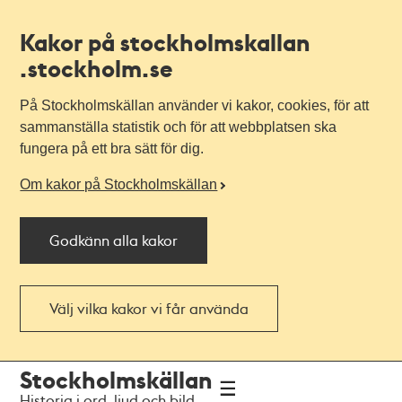
Kakor på stockholmskallan
.stockholm.se
På Stockholmskällan använder vi kakor, cookies, för att
sammanställa statistik och för att webbplatsen ska
fungera på ett bra sätt för dig.
Om kakor på Stockholmskällan
Godkänn alla kakor
Välj vilka kakor vi får använda
Till
Till
Stockholmskällan
navigationen
huvudinnehållet
Historia i ord, ljud och bild