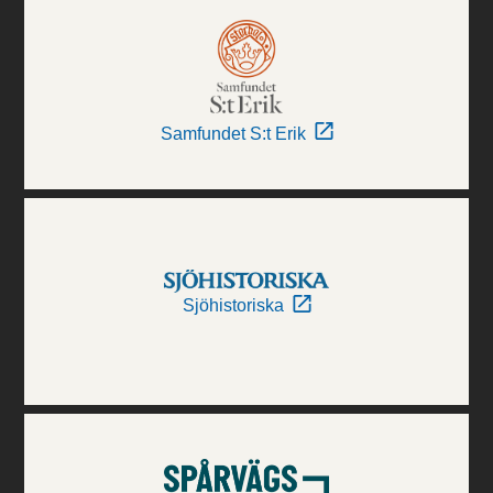
Samfundet S:t Erik
Sjöhistoriska