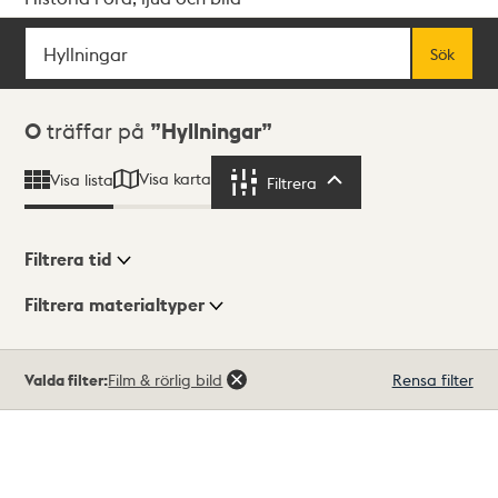
Sök
Fritextsök
Sök
Sökresultat
0
träffar på
Hyllningar
Visa karta
Visa lista
Filtrera
Filtrera
Filtrera tid
Filtrera materialtyper
Visningsläge
Totalt
Valda filter:
Film & rörlig bild
Rensa filter
0
träffar
Lista
Karta