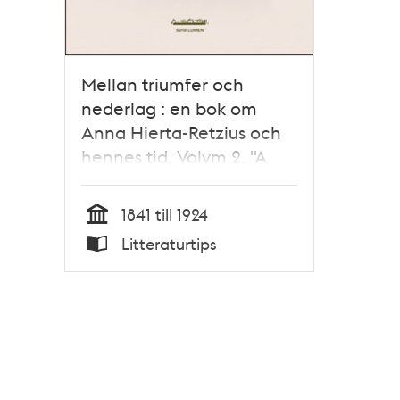
Mellan triumfer och
nederlag : en bok om
Anna Hierta-Retzius och
hennes tid. Volym 2. "A
charming bitch of a wife"
/ Gerda Helena Lindskog
1841 till 1924
Tid
Litteraturtips
Typ