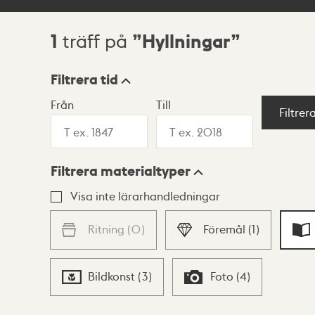
1
Hyllningar
träff på
Sökresultat
Filtrera tid
Från
Till
Visningsläge
Filtrer
Filtrera materialtyper
Lista
Karta
Visa inte lärarhandledningar
Ritning
(
0
)
Föremål
(
1
)
Bildkonst
(
3
)
Foto
(
4
)