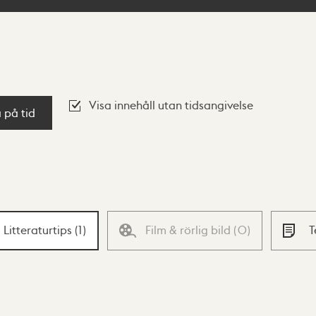
Visa innehåll utan tidsangivelse
a på tid
Litteraturtips
(
1
)
Film & rörlig bild
(
0
)
T