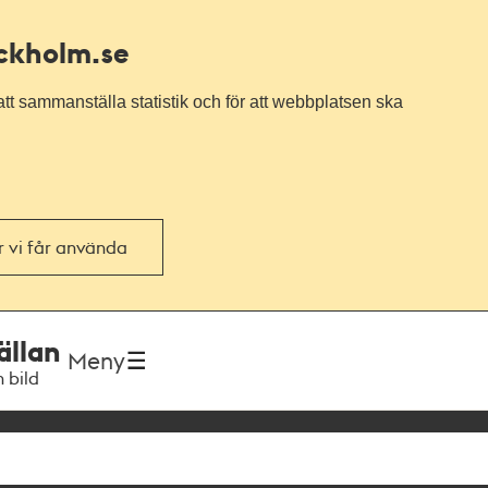
ockholm.se
tt sammanställa statistik och för att webbplatsen ska
or vi får använda
ällan
Meny
h bild