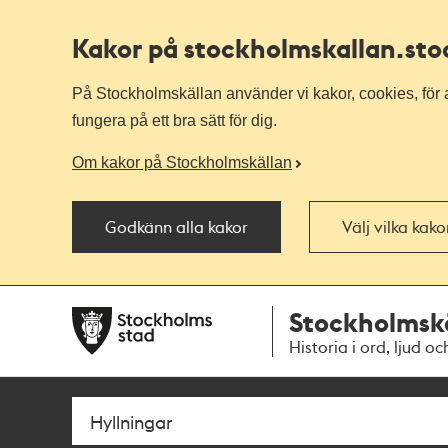
Kakor på stockholmskallan
.st
På Stockholmskällan använder vi kakor, cookies, för a
fungera på ett bra sätt för dig.
Om kakor på Stockholmskällan
Godkänn alla kakor
Välj vilka kak
Till
Till
Stockholmsk
navigationen
huvudinnehållet
Historia i ord, ljud oc
Sök
Fritextsök