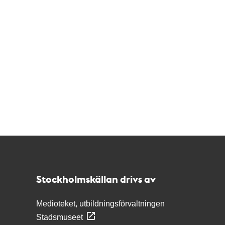
Kontakt
Stockholmskällan
Stockholmskällan drivs av
Medioteket, utbildningsförvaltningen
Stadsmuseet