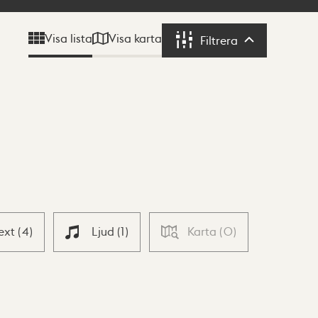
Visa karta
Visa lista
Filtrera
Filtrera
ext
(
4
)
Ljud
(
1
)
Karta
(
0
)