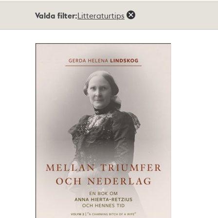
Totalt
Valda filter:
Litteraturtips
1
träffar