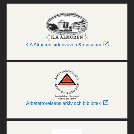
K A Almgren sidenväveri & museum
Arbetarrörelsens arkiv och bibliotek