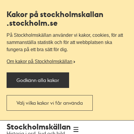
Kakor på stockholmskallan
.stockholm.se
På Stockholmskällan använder vi kakor, cookies, för att
sammanställa statistik och för att webbplatsen ska
fungera på ett bra sätt för dig.
Om kakor på Stockholmskällan
Godkänn alla kakor
Välj vilka kakor vi får använda
Till
Till
Stockholmskällan
navigationen
huvudinnehållet
Historia i ord, ljud och bild