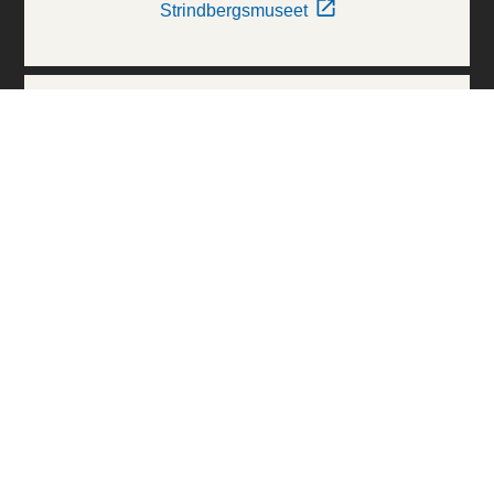
Strindbergsmuseet
Thielska Galleriet
Världskulturmuseerna