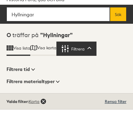
Sök
Fritextsök
Sök
Sökresultat
0
träffar på
Hyllningar
Visa karta
Visa lista
Filtrera
Filtrera
Filtrera tid
Filtrera materialtyper
Visningsläge
Totalt
Valda filter:
Karta
Rensa filter
0
träffar
Lista
Karta