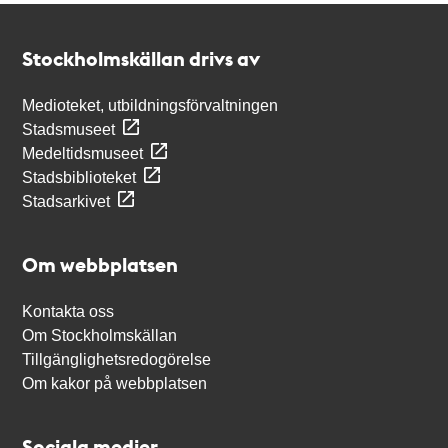
Kontakt
Stockholmskällan
Stockholmskällan drivs av
Medioteket, utbildningsförvaltningen
Stadsmuseet
Medeltidsmuseet
Stadsbiblioteket
Stadsarkivet
Om webbplatsen
Kontakta oss
Om Stockholmskällan
Tillgänglighetsredogörelse
Om kakor på webbplatsen
Sociala medier