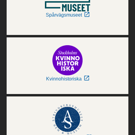
Spårvägsmuseet
Kvinnohistoriska