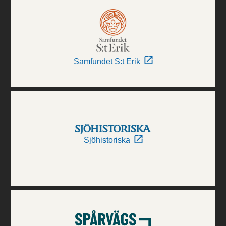
Samfundet S:t Erik
Sjöhistoriska