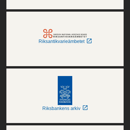
Riksantikvarieämbetet
Riksbankens arkiv