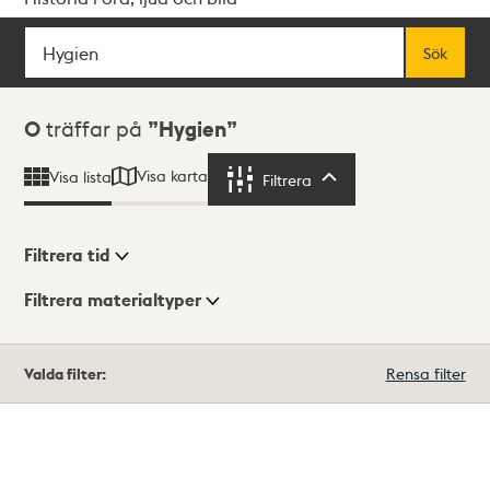
Sök
Fritextsök
Sök
Sökresultat
0
träffar på
Hygien
Visa karta
Visa lista
Filtrera
Filtrera
Filtrera tid
Filtrera materialtyper
Visningsläge
Totalt
Valda filter:
Rensa filter
0
träffar
Lista
Karta