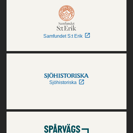
Samfundet S:t Erik
Sjöhistoriska