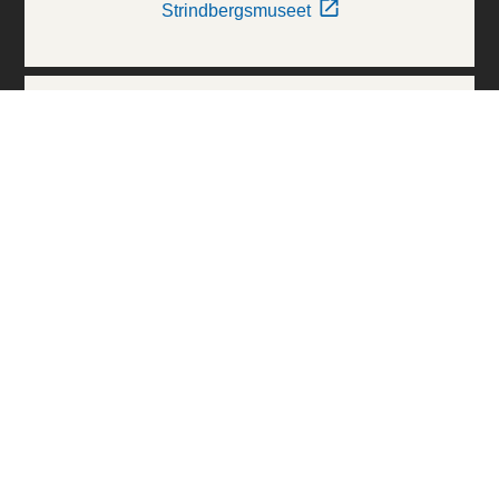
Strindbergsmuseet
Thielska Galleriet
Världskulturmuseerna