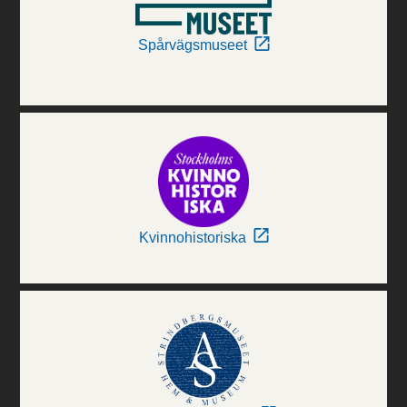
Spårvägsmuseet
Kvinnohistoriska