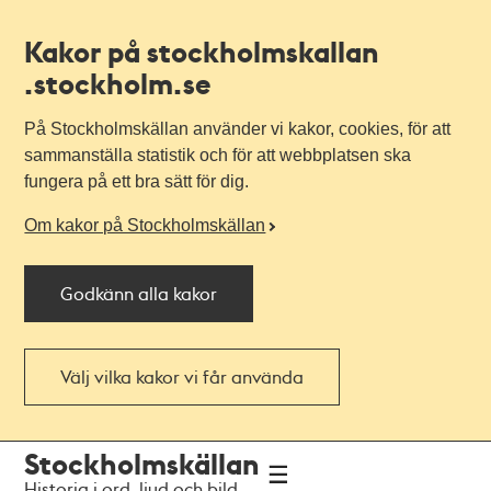
Kakor på stockholmskallan
.stockholm.se
På Stockholmskällan använder vi kakor, cookies, för att
sammanställa statistik och för att webbplatsen ska
fungera på ett bra sätt för dig.
Om kakor på Stockholmskällan
Godkänn alla kakor
Välj vilka kakor vi får använda
Till
Till
Stockholmskällan
navigationen
huvudinnehållet
Historia i ord, ljud och bild