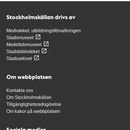
Kontakt
Stockholmskällan
Stockholmskällan drivs av
Medioteket, utbildningsförvaltningen
Stadsmuseet
Medeltidsmuseet
Stadsbiblioteket
Stadsarkivet
Om webbplatsen
Kontakta oss
Om Stockholmskällan
Tillgänglighetsredogörelse
Om kakor på webbplatsen
Sociala medier