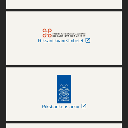
Riksantikvarieämbetet
Riksbankens arkiv