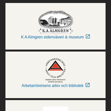
K A Almgren sidenväveri & museum
Arbetarrörelsens arkiv och bibliotek