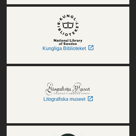
Kungliga Biblioteket
Litografiska museet