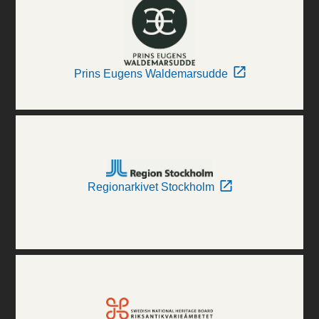
Prins Eugens Waldemarsudde
Regionarkivet Stockholm