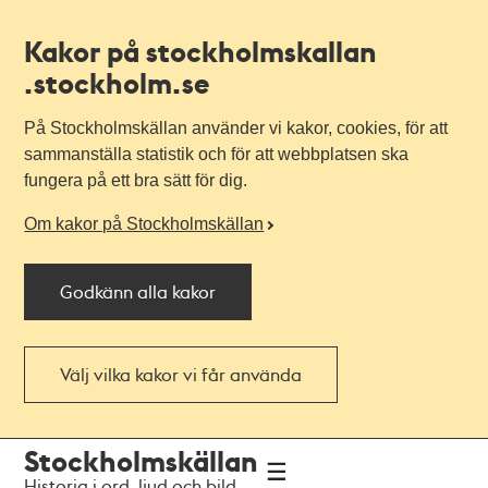
Kakor på stockholmskallan
.stockholm.se
På Stockholmskällan använder vi kakor, cookies, för att
sammanställa statistik och för att webbplatsen ska
fungera på ett bra sätt för dig.
Om kakor på Stockholmskällan
Godkänn alla kakor
Välj vilka kakor vi får använda
Till
Till
Stockholmskällan
navigationen
huvudinnehållet
Historia i ord, ljud och bild