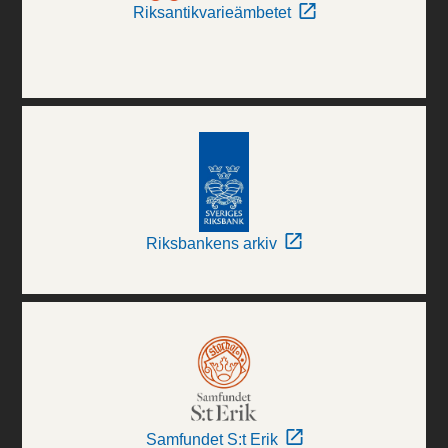
Riksantikvarieämbetet
Riksbankens arkiv
Samfundet S:t Erik