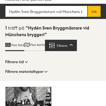
Sök
Fritextsök
Sök
Sökresultat
1
träff på
Hydén Sven Bryggmästare vid
Münchens bryggeri
Visa karta
Visa lista
Filtrera
Filtrera
Filtrera tid
Filtrera materialtyper
Visningsläge
Totalt
1
träffar
Lista
Karta