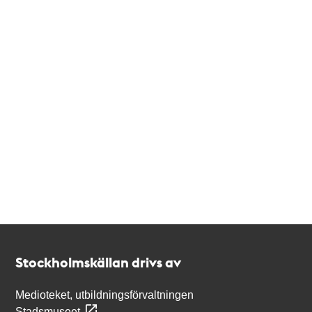
Kontakt
Stockholmskällan
Stockholmskällan drivs av
Medioteket, utbildningsförvaltningen
Stadsmuseet