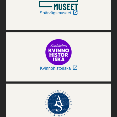
Spårvägsmuseet
Kvinnohistoriska