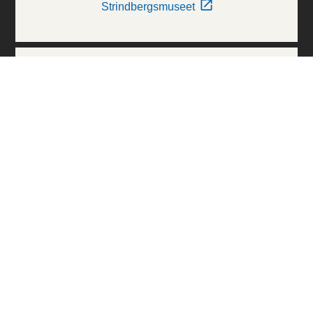
Strindbergsmuseet
Thielska Galleriet
Världskulturmuseerna