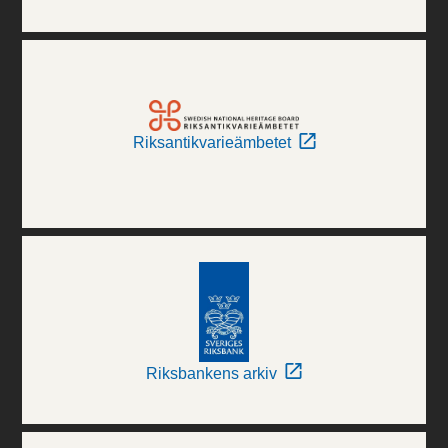
Riksantikvarieämbetet
Riksbankens arkiv