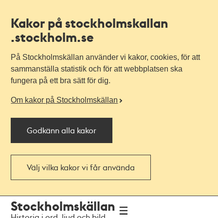
Kakor på stockholmskallan
.stockholm.se
På Stockholmskällan använder vi kakor, cookies, för att
sammanställa statistik och för att webbplatsen ska
fungera på ett bra sätt för dig.
Om kakor på Stockholmskällan
Godkänn alla kakor
Välj vilka kakor vi får använda
Till
Till
Stockholmskällan
navigationen
huvudinnehållet
Historia i ord, ljud och bild