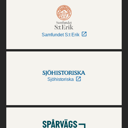
Samfundet S:t Erik
Sjöhistoriska