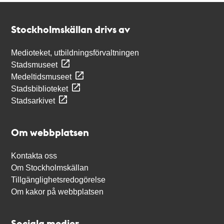
Kontakt
Stockholmskällan
Stockholmskällan drivs av
Medioteket, utbildningsförvaltningen
Stadsmuseet
Medeltidsmuseet
Stadsbiblioteket
Stadsarkivet
Om webbplatsen
Kontakta oss
Om Stockholmskällan
Tillgänglighetsredogörelse
Om kakor på webbplatsen
Sociala medier