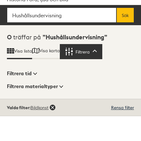
Sök
Fritextsök
Sök
Sökresultat
0
träffar på
Hushållsundervisning
Visa karta
Visa lista
Filtrera
Filtrera
Filtrera tid
Filtrera materialtyper
Visningsläge
Totalt
Valda filter:
Bildkonst
Rensa filter
0
träffar
Lista
Karta