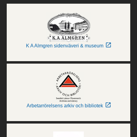
K A Almgren sidenväveri & museum
Arbetarrörelsens arkiv och bibliotek