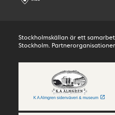
Stockholmskällan är ett samarbete
Stockholm. Partnerorganisationer 
K A Almgren sidenväveri & museum