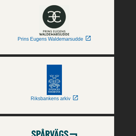
Prins Eugens Waldemarsudde
Riksbankens arkiv