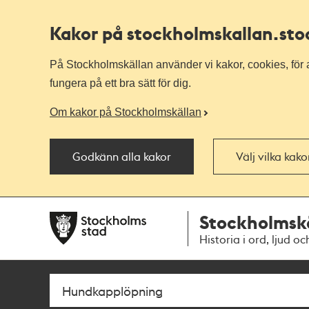
Kakor på stockholmskallan
.st
På Stockholmskällan använder vi kakor, cookies, för a
fungera på ett bra sätt för dig.
Om kakor på Stockholmskällan
Godkänn alla kakor
Välj vilka kak
Till
Till
Stockholmsk
navigationen
huvudinnehållet
Historia i ord, ljud oc
Sök
Fritextsök