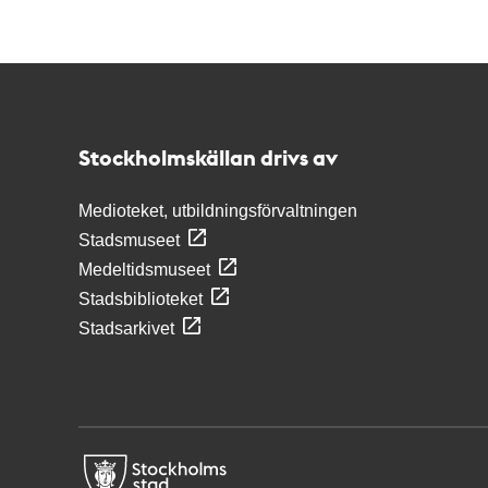
Kontakt
Stockholmskällan
Stockholmskällan drivs av
Medioteket, utbildningsförvaltningen
Stadsmuseet
Medeltidsmuseet
Stadsbiblioteket
Stadsarkivet