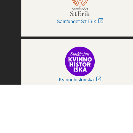
Samfundet S:t Erik
Kvinnohistoriska
Världskulturmuseerna