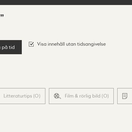
Visa innehåll utan tidsangivelse
a på tid
Litteraturtips
(
0
)
Film & rörlig bild
(
0
)