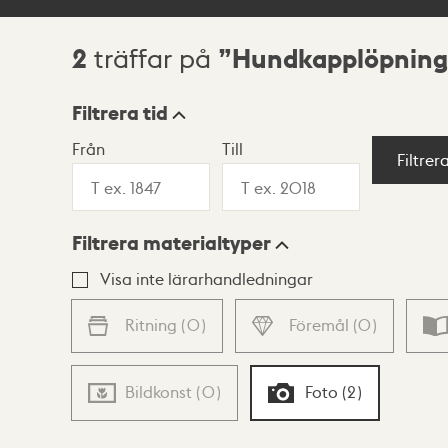
2
Hundkapplöpning
träffar på
Sökresultat
Filtrera tid
Från
Till
Visningsläge
Filtrer
Filtrera materialtyper
Lista
Karta
Visa inte lärarhandledningar
Ritning
(
0
)
Föremål
(
0
)
Bildkonst
(
0
)
Foto
(
2
)