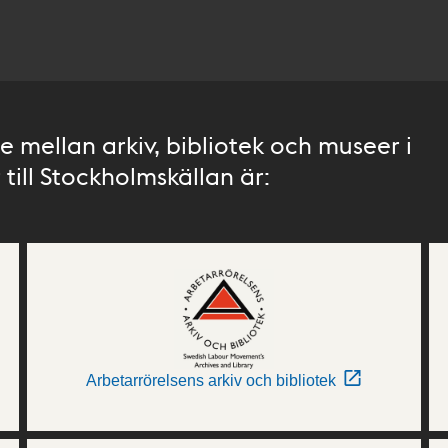
 mellan arkiv, bibliotek och museer i
till Stockholmskällan är:
Arbetarrörelsens arkiv och bibliotek