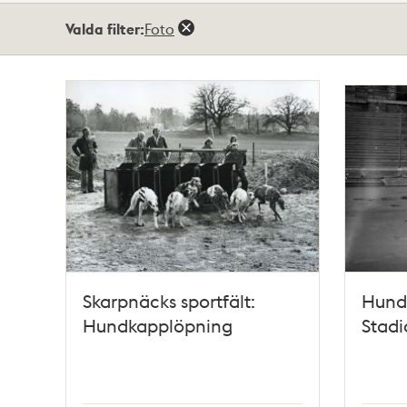
Totalt
Valda filter:
Foto
2
träffar
Skarpnäcks sportfält:
Hund
Hundkapplöpning
Stadi