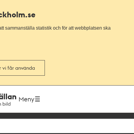
ockholm.se
tt sammanställa statistik och för att webbplatsen ska
or vi får använda
ällan
Meny
h bild