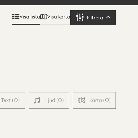
Visa karta
Visa lista
Filtrera
Filtrera
Text
(
0
)
Ljud
(
0
)
Karta
(
0
)