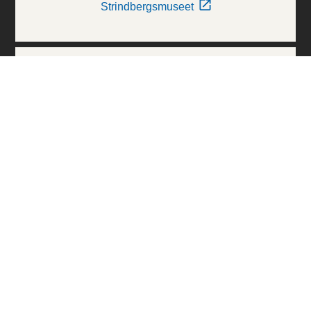
Strindbergsmuseet
Thielska Galleriet
Världskulturmuseerna