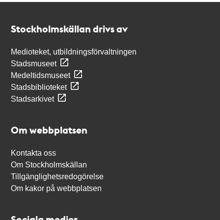
Kontakt
Stockholmskällan
Stockholmskällan drivs av
Medioteket, utbildningsförvaltningen
Stadsmuseet
Medeltidsmuseet
Stadsbiblioteket
Stadsarkivet
Om webbplatsen
Kontakta oss
Om Stockholmskällan
Tillgänglighetsredogörelse
Om kakor på webbplatsen
Sociala medier