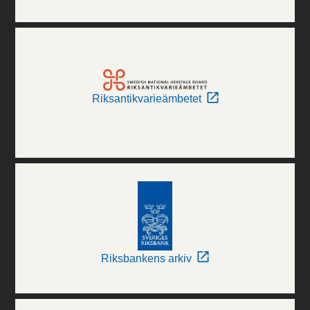
Riksantikvarieämbetet
Riksbankens arkiv