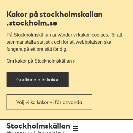
Kakor på stockholmskallan
.stockholm.se
På Stockholmskällan använder vi kakor, cookies, för att
sammanställa statistik och för att webbplatsen ska
fungera på ett bra sätt för dig.
Om kakor på Stockholmskällan
Godkänn alla kakor
Välj vilka kakor vi får använda
Till
Till
Stockholmskällan
navigationen
huvudinnehållet
Historia i ord, ljud och bild