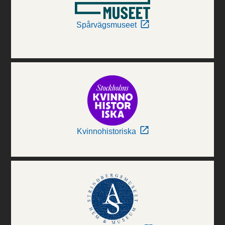
Spårvägsmuseet
Kvinnohistoriska