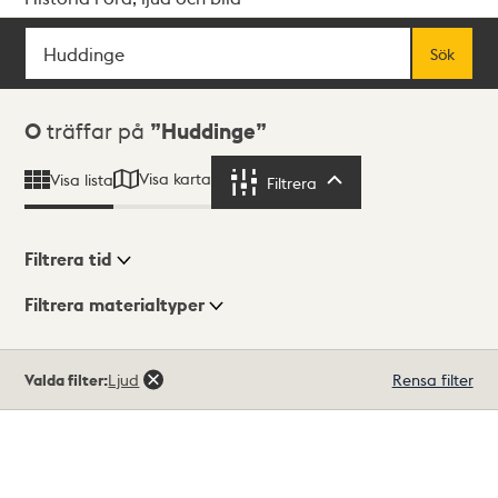
Sök
Fritextsök
Sök
Sökresultat
0
träffar på
Huddinge
Visa karta
Visa lista
Filtrera
Filtrera
Filtrera tid
Filtrera materialtyper
Visningsläge
Totalt
Valda filter:
Ljud
Rensa filter
0
träffar
Lista
Karta