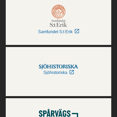
Samfundet S:t Erik
Sjöhistoriska