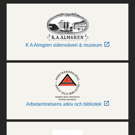
K A Almgren sidenväveri & museum
Arbetarrörelsens arkiv och bibliotek