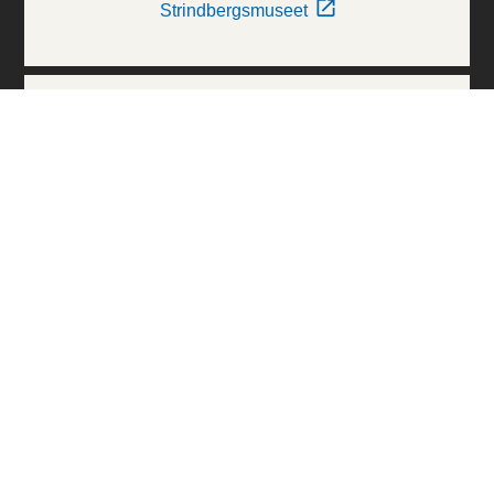
Strindbergsmuseet
Thielska Galleriet
Världskulturmuseerna