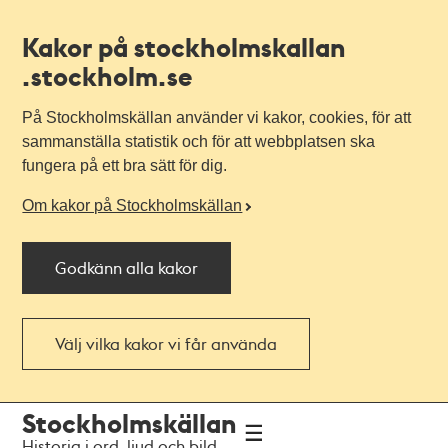
Kakor på stockholmskallan
.stockholm.se
På Stockholmskällan använder vi kakor, cookies, för att
sammanställa statistik och för att webbplatsen ska
fungera på ett bra sätt för dig.
Om kakor på Stockholmskällan
Godkänn alla kakor
Välj vilka kakor vi får använda
Till
Till
Stockholmskällan
navigationen
huvudinnehållet
Historia i ord, ljud och bild