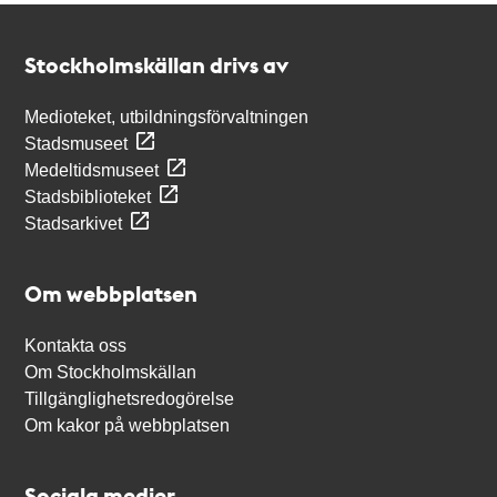
Kontakt
Stockholmskällan
Stockholmskällan drivs av
Medioteket, utbildningsförvaltningen
Stadsmuseet
Medeltidsmuseet
Stadsbiblioteket
Stadsarkivet
Om webbplatsen
Kontakta oss
Om Stockholmskällan
Tillgänglighetsredogörelse
Om kakor på webbplatsen
Sociala medier