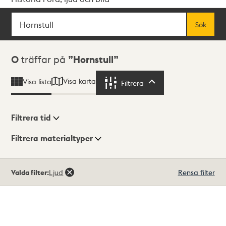
Sök
Fritextsök
Sök
Sökresultat
0
träffar på
Hornstull
Visa karta
Visa lista
Filtrera
Filtrera
Filtrera tid
Filtrera materialtyper
Visningsläge
Totalt
Valda filter:
Ljud
Rensa filter
0
träffar
Lista
Karta