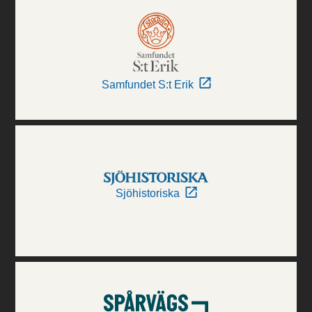
Samfundet S:t Erik
Sjöhistoriska