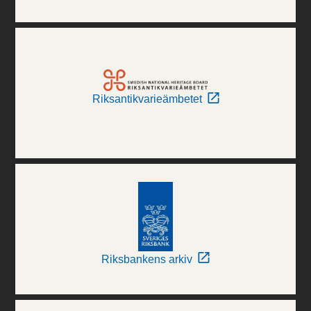
Riksantikvarieämbetet
Riksbankens arkiv