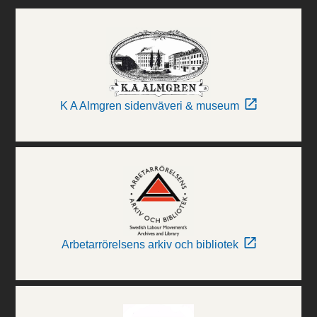
K A Almgren sidenväveri & museum
Arbetarrörelsens arkiv och bibliotek