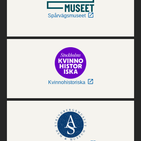
Spårvägsmuseet
Kvinnohistoriska