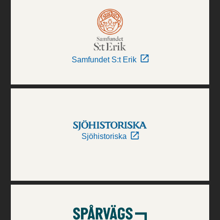
Samfundet S:t Erik
Sjöhistoriska