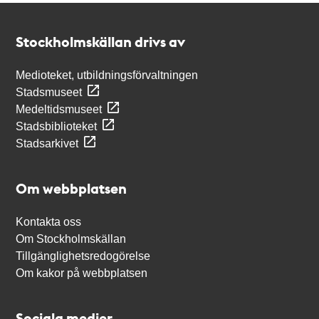
Kontakt
Stockholmskällan
Stockholmskällan drivs av
Medioteket, utbildningsförvaltningen
Stadsmuseet
Medeltidsmuseet
Stadsbiblioteket
Stadsarkivet
Om webbplatsen
Kontakta oss
Om Stockholmskällan
Tillgänglighetsredogörelse
Om kakor på webbplatsen
Sociala medier