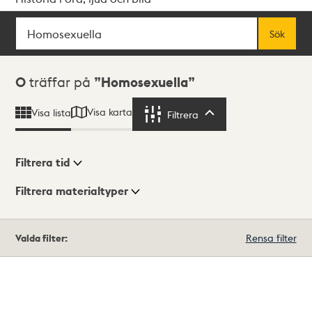
Sök
Fritextsök
Sök
Sökresultat
0
träffar på
Homosexuella
Visa karta
Visa lista
Filtrera
Filtrera
Filtrera tid
Filtrera materialtyper
Visningsläge
Totalt
Valda filter:
Rensa filter
0
träffar
Lista
Karta