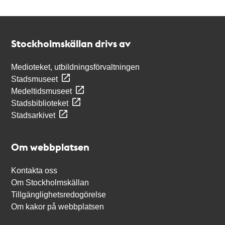
Kontakt
Stockholmskällan
Stockholmskällan drivs av
Medioteket, utbildningsförvaltningen
Stadsmuseet
Medeltidsmuseet
Stadsbiblioteket
Stadsarkivet
Om webbplatsen
Kontakta oss
Om Stockholmskällan
Tillgänglighetsredogörelse
Om kakor på webbplatsen