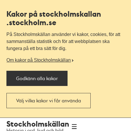
Kakor på stockholmskallan
.stockholm.se
På Stockholmskällan använder vi kakor, cookies, för att
sammanställa statistik och för att webbplatsen ska
fungera på ett bra sätt för dig.
Om kakor på Stockholmskällan
Godkänn alla kakor
Välj vilka kakor vi får använda
Till
Till
Stockholmskällan
navigationen
huvudinnehållet
Historia i ord, ljud och bild