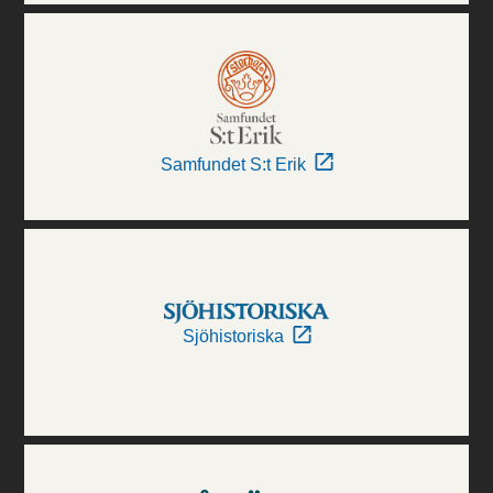
Samfundet S:t Erik
Sjöhistoriska