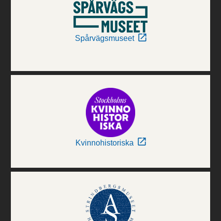
Spårvägsmuseet
Kvinnohistoriska