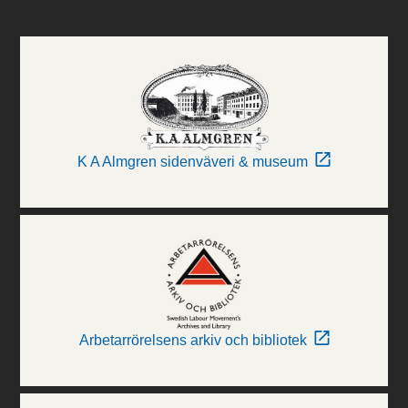
K A Almgren sidenväveri & museum
Arbetarrörelsens arkiv och bibliotek