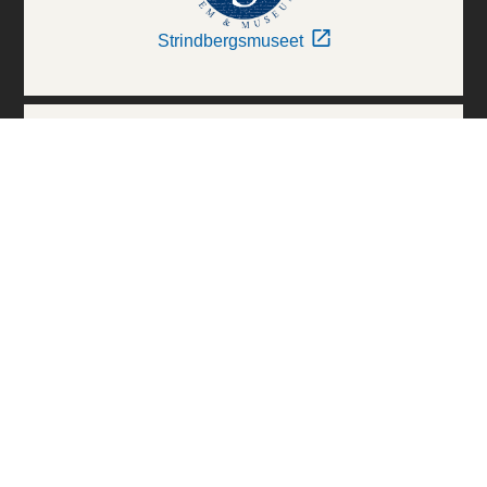
Strindbergsmuseet
Thielska Galleriet
Världskulturmuseerna