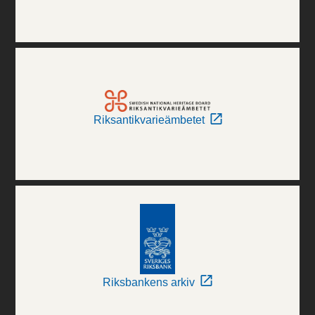
Riksantikvarieämbetet
Riksbankens arkiv