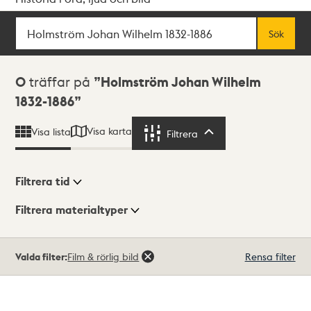
Sök
Fritextsök
Sök
Sökresultat
0
träffar på
Holmström Johan Wilhelm
1832-1886
Visa karta
Visa lista
Filtrera
Filtrera
Filtrera tid
Filtrera materialtyper
Visningsläge
Totalt
Valda filter:
Film & rörlig bild
Rensa filter
0
träffar
Lista
Karta