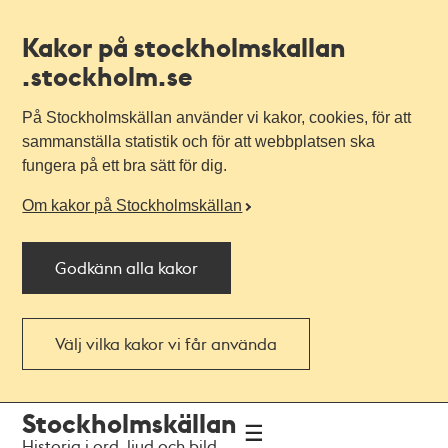
Kakor på stockholmskallan
.stockholm.se
På Stockholmskällan använder vi kakor, cookies, för att
sammanställa statistik och för att webbplatsen ska
fungera på ett bra sätt för dig.
Om kakor på Stockholmskällan
Godkänn alla kakor
Välj vilka kakor vi får använda
Till
Till
Stockholmskällan
navigationen
huvudinnehållet
Historia i ord, ljud och bild