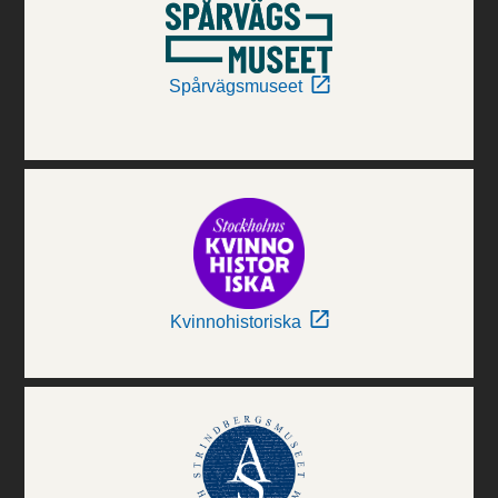
Spårvägsmuseet
Kvinnohistoriska