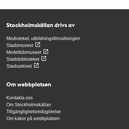
Kontakt
Stockholmskällan
Stockholmskällan drivs av
Medioteket, utbildningsförvaltningen
Stadsmuseet
Medeltidsmuseet
Stadsbiblioteket
Stadsarkivet
Om webbplatsen
Kontakta oss
Om Stockholmskällan
Tillgänglighetsredogörelse
Om kakor på webbplatsen