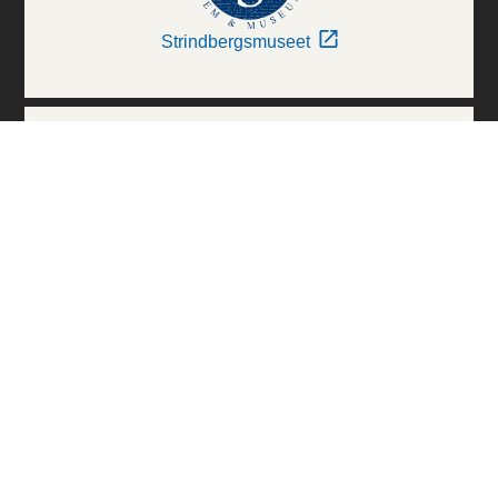
Strindbergsmuseet
Thielska Galleriet
Världskulturmuseerna