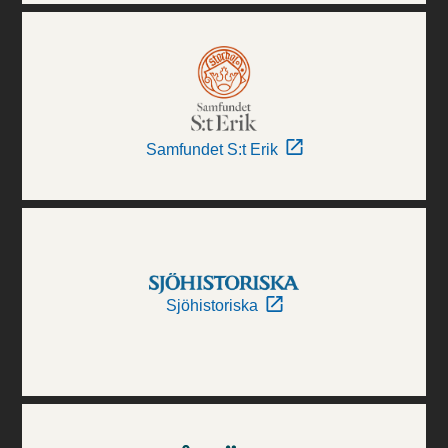
Samfundet S:t Erik
Sjöhistoriska