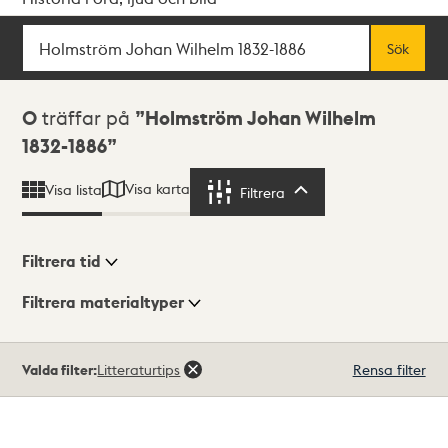
Sök
Fritextsök
Sök
Sökresultat
0
träffar på
Holmström Johan Wilhelm
1832-1886
Visa karta
Visa lista
Filtrera
Filtrera
Filtrera tid
Filtrera materialtyper
Visningsläge
Totalt
Valda filter:
Litteraturtips
Rensa filter
0
träffar
Lista
Karta