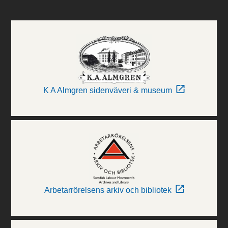
K A Almgren sidenväveri & museum
Arbetarrörelsens arkiv och bibliotek