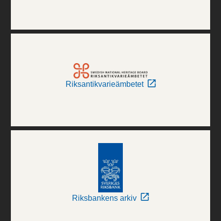
Riksantikvarieämbetet
Riksbankens arkiv