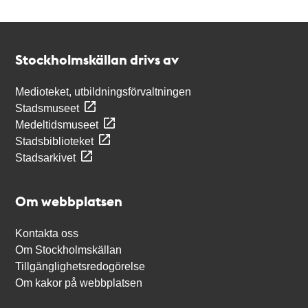
Kontakt
Stockholmskällan
Stockholmskällan drivs av
Medioteket, utbildningsförvaltningen
Stadsmuseet
Medeltidsmuseet
Stadsbiblioteket
Stadsarkivet
Om webbplatsen
Kontakta oss
Om Stockholmskällan
Tillgänglighetsredogörelse
Om kakor på webbplatsen