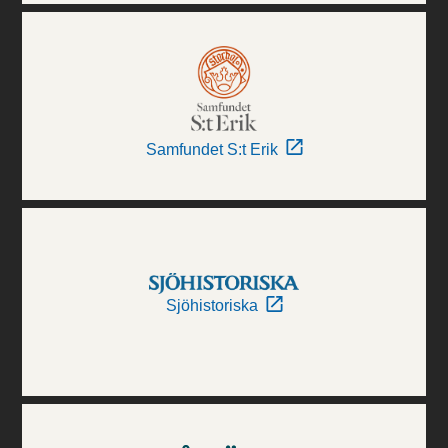
Samfundet S:t Erik
Sjöhistoriska