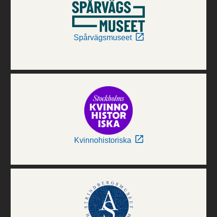
Spårvägsmuseet
Kvinnohistoriska