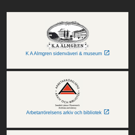
K A Almgren sidenväveri & museum
Arbetarrörelsens arkiv och bibliotek