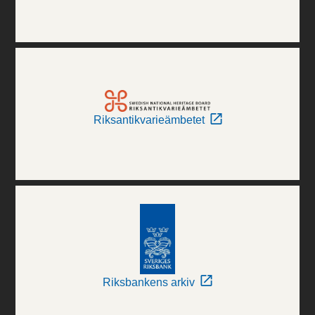
Riksantikvarieämbetet
Riksbankens arkiv