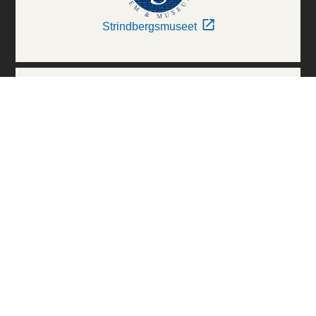
Strindbergsmuseet
Thielska Galleriet
Världskulturmuseerna