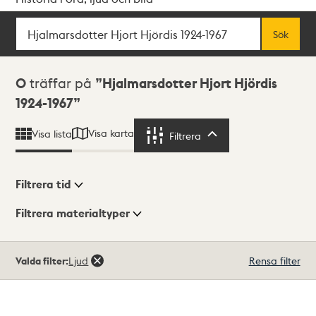
Sök
Fritextsök
Sök
Sökresultat
0
träffar på
Hjalmarsdotter Hjort Hjördis
1924-1967
Visa karta
Visa lista
Filtrera
Filtrera
Filtrera tid
Filtrera materialtyper
Visningsläge
Totalt
Valda filter:
Ljud
Rensa filter
0
träffar
Lista
Karta