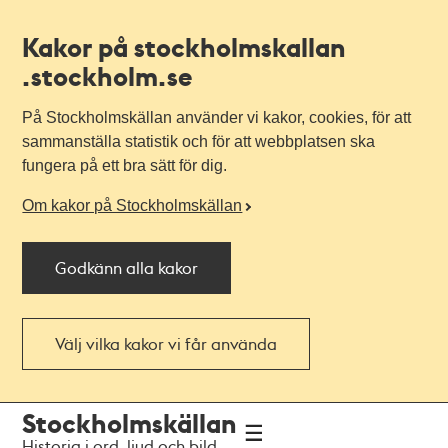
Kakor på stockholmskallan
.stockholm.se
På Stockholmskällan använder vi kakor, cookies, för att
sammanställa statistik och för att webbplatsen ska
fungera på ett bra sätt för dig.
Om kakor på Stockholmskällan
Godkänn alla kakor
Välj vilka kakor vi får använda
Till
Till
Stockholmskällan
navigationen
huvudinnehållet
Historia i ord, ljud och bild