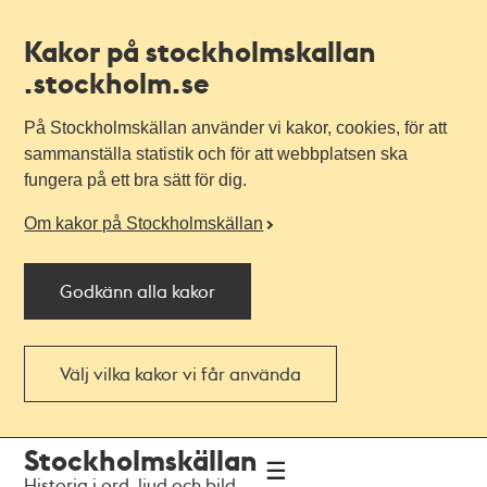
Kakor på stockholmskallan
.stockholm.se
På Stockholmskällan använder vi kakor, cookies, för att
sammanställa statistik och för att webbplatsen ska
fungera på ett bra sätt för dig.
Om kakor på Stockholmskällan
Godkänn alla kakor
Välj vilka kakor vi får använda
Till
Till
Stockholmskällan
navigationen
huvudinnehållet
Historia i ord, ljud och bild