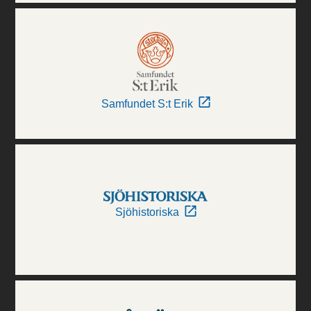
Samfundet S:t Erik
Sjöhistoriska