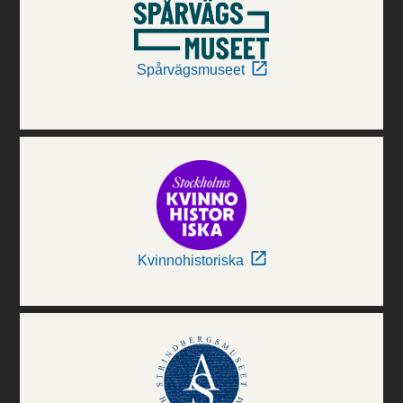
Spårvägsmuseet
Kvinnohistoriska