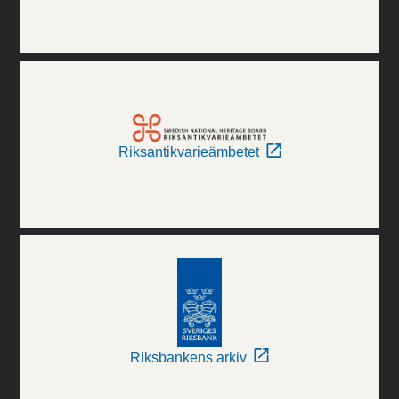
Riksantikvarieämbetet
Riksbankens arkiv