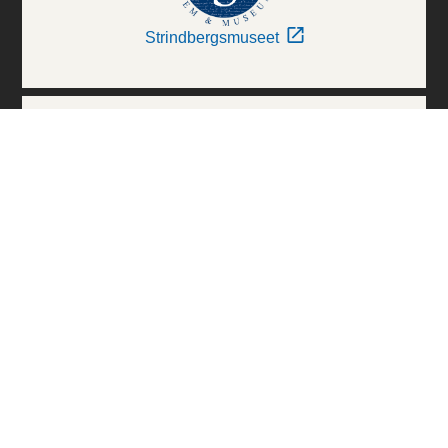
Strindbergsmuseet
Thielska Galleriet
Världskulturmuseerna