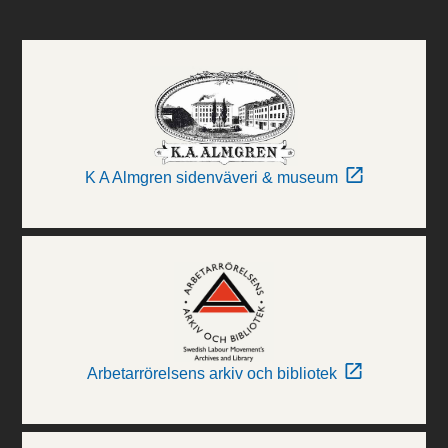
K A Almgren sidenväveri & museum
Arbetarrörelsens arkiv och bibliotek