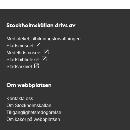
Kontakt
Stockholmskällan
Stockholmskällan drivs av
Medioteket, utbildningsförvaltningen
Stadsmuseet
Medeltidsmuseet
Stadsbiblioteket
Stadsarkivet
Om webbplatsen
Kontakta oss
Om Stockholmskällan
Tillgänglighetsredogörelse
Om kakor på webbplatsen