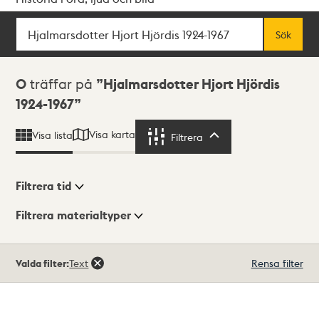
Sök
Fritextsök
Sök
Sökresultat
0
träffar på
Hjalmarsdotter Hjort Hjördis
1924-1967
Visa karta
Visa lista
Filtrera
Filtrera
Filtrera tid
Filtrera materialtyper
Visningsläge
Totalt
Valda filter:
Text
Rensa filter
0
träffar
Lista
Karta