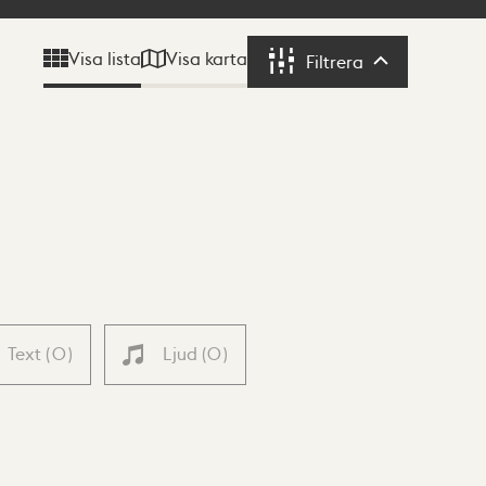
Visa karta
Visa lista
Filtrera
Filtrera
Text
(
0
)
Ljud
(
0
)