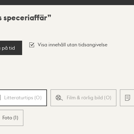
 speceriaffär
Visa innehåll utan tidsangivelse
a på tid
Litteraturtips
(
0
)
Film & rörlig bild
(
0
)
Foto
(
1
)