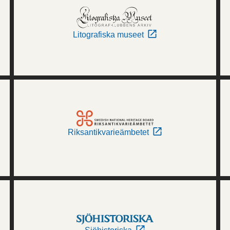
Litografiska museet
Riksantikvarieämbetet