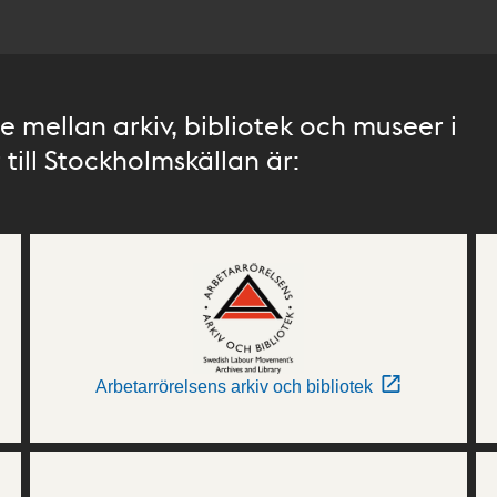
 mellan arkiv, bibliotek och museer i
till Stockholmskällan är:
Arbetarrörelsens arkiv och bibliotek