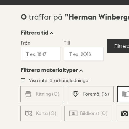
0
Herman Winbergs
träffar på
Sökresultat
Filtrera tid
Från
Till
Visningsläge
Filtrer
Filtrera materialtyper
Lista
Karta
Visa inte lärarhandledningar
Ritning
(
0
)
Föremål
(
16
)
Karta
(
0
)
Bildkonst
(
0
)