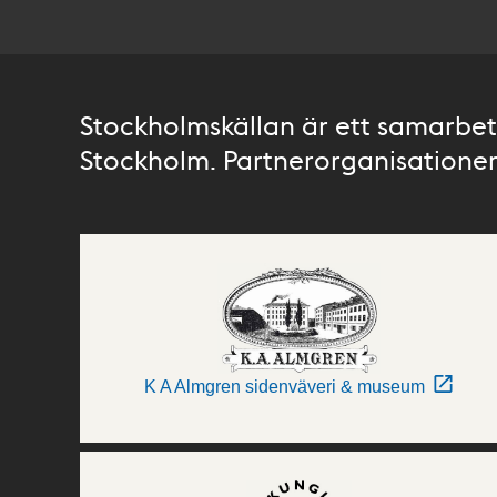
Stockholmskällan är ett samarbete
Stockholm. Partnerorganisationer 
K A Almgren sidenväveri & museum