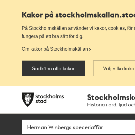
Kakor på stockholmskallan
.st
På Stockholmskällan använder vi kakor, cookies, för a
fungera på ett bra sätt för dig.
Om kakor på Stockholmskällan
Godkänn alla kakor
Välj vilka kak
Till
Till
Stockholmsk
navigationen
huvudinnehållet
Historia i ord, ljud oc
Sök
Fritextsök