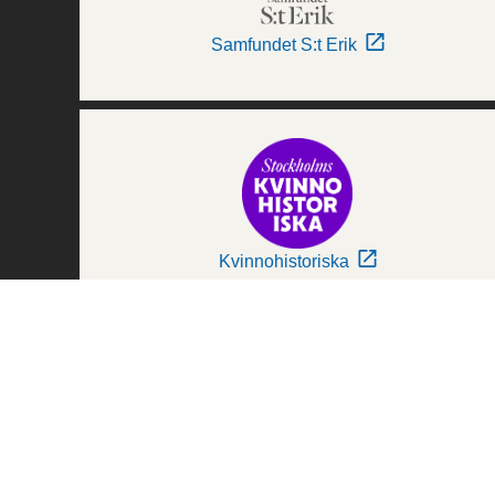
Samfundet S:t Erik
Kvinnohistoriska
Världskulturmuseerna