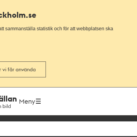
ockholm.se
tt sammanställa statistik och för att webbplatsen ska
or vi får använda
ällan
Meny
h bild