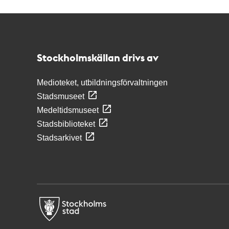
Kontakt
Stockholmskällan
Stockholmskällan drivs av
Medioteket, utbildningsförvaltningen
Stadsmuseet
Medeltidsmuseet
Stadsbiblioteket
Stadsarkivet