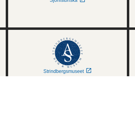
Sjöhistoriska
Strindbergsmuseet