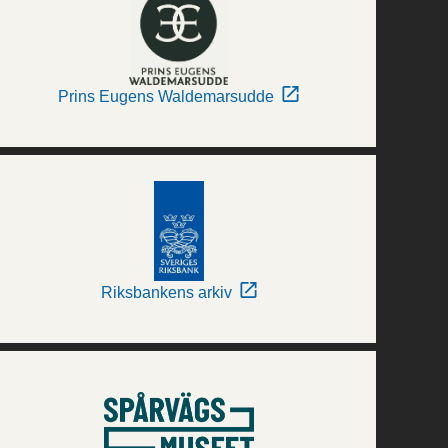
Prins Eugens Waldemarsudde
Riksbankens arkiv