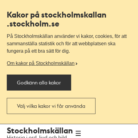
Kakor på stockholmskallan
.stockholm.se
På Stockholmskällan använder vi kakor, cookies, för att
sammanställa statistik och för att webbplatsen ska
fungera på ett bra sätt för dig.
Om kakor på Stockholmskällan
Godkänn alla kakor
Välj vilka kakor vi får använda
Till
Till
Stockholmskällan
navigationen
huvudinnehållet
Historia i ord, ljud och bild