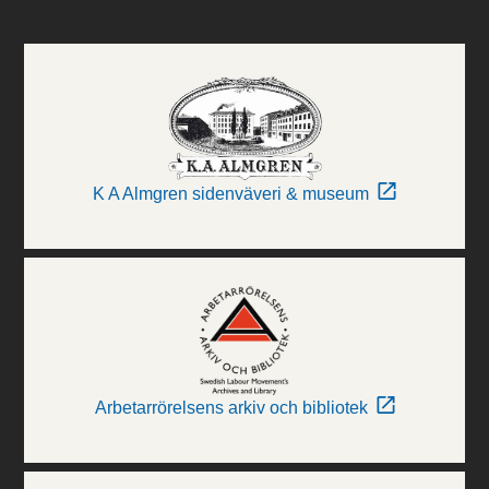
K A Almgren sidenväveri & museum
Arbetarrörelsens arkiv och bibliotek