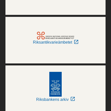
Riksantikvarieämbetet
Riksbankens arkiv