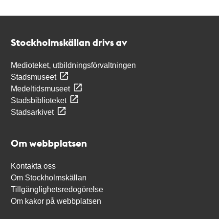
Kontakt
Stockholmskällan
Stockholmskällan drivs av
Medioteket, utbildningsförvaltningen
Stadsmuseet
Medeltidsmuseet
Stadsbiblioteket
Stadsarkivet
Om webbplatsen
Kontakta oss
Om Stockholmskällan
Tillgänglighetsredogörelse
Om kakor på webbplatsen