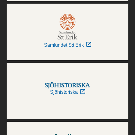
Samfundet S:t Erik
Sjöhistoriska