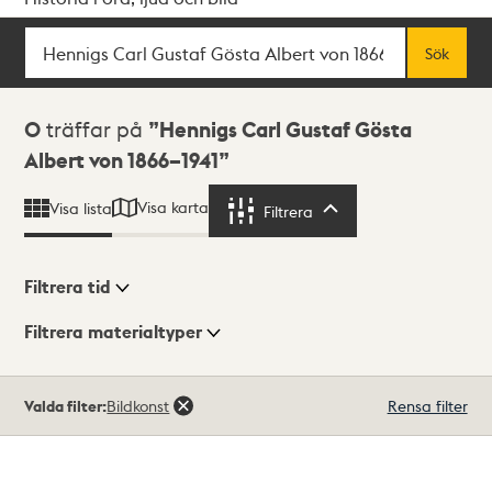
Sök
Fritextsök
Sök
Sökresultat
0
träffar på
Hennigs Carl Gustaf Gösta
Albert von 1866–1941
Visa karta
Visa lista
Filtrera
Filtrera
Filtrera tid
Filtrera materialtyper
Visningsläge
Totalt
Valda filter:
Bildkonst
Rensa filter
0
träffar
Lista
Karta