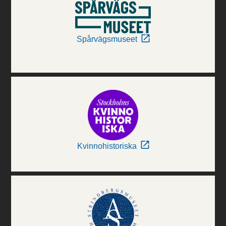
Spårvägsmuseet
Kvinnohistoriska