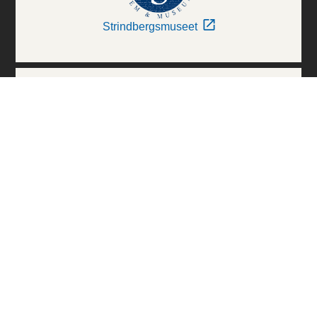
Strindbergsmuseet
Thielska Galleriet
Världskulturmuseerna